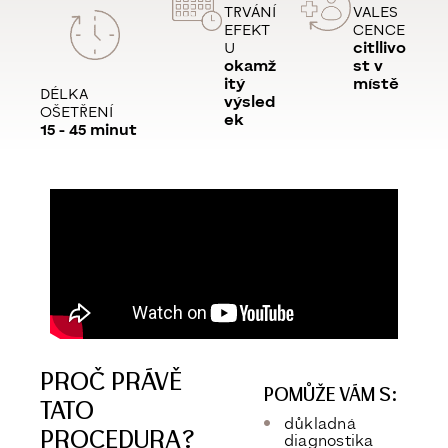
TRVÁNÍ
VALES
EFEKT
CENCE
U
citllivo
okamž
st v
itý
místě
DÉLKA
výsled
OŠETŘENÍ
ek
15 - 45 minut
PROČ PRÁVĚ
POMŮŽE VÁM S:
TATO
důkladná
PROCEDURA?
diagnostika