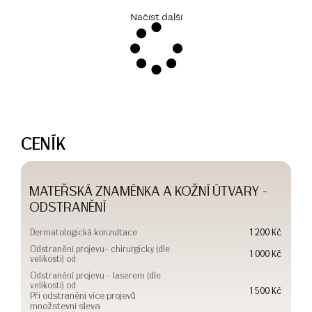
Načíst další
CENÍK
MATEŘSKÁ ZNAMÉNKA A KOŽNÍ ÚTVARY -
ODSTRANĚNÍ
Dermatologická konzultace
1 200 Kč
Odstranění projevu- chirurgicky (dle
1 000 Kč
velikosti) od
Odstranění projevu - laserem (dle
velikosti) od
1 500 Kč
Při odstranění více projevů
množstevní sleva