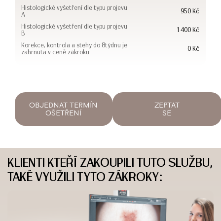
Histologické vyšetření dle typu projevu
950 Kč
A
Histologické vyšetření dle typu projevu
1 400 Kč
B
Korekce, kontrola a stehy do 8týdnu je
0 Kč
zahrnuta v ceně zákroku
OBJEDNAT TERMÍN
ZEPTAT
OŠETŘENÍ
SE
KLIENTI KTEŘÍ ZAKOUPILI TUTO SLUŽBU,
TAKÉ VYUŽILI TYTO ZÁKROKY: