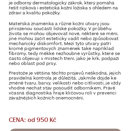
je odborný dermatologický zákrok, který pomáhá
řešit riziková i estetická kožní ložiska s ohledem na
zdraví a kvalitu pokožky.
Mateřská znaménka a různé kožní útvary jsou
přirozenou součástí lidské pokožky. V průběhu
života se mohou objevovat nové, některé se mění,
jiné mohou začít esteticky vadit nebo způsobovat
mechanický diskomfort. Mezi tyto útvary patří
kromě pigmentových znamének také například
fibromy, tedy měkké nezhoubné výrůstky, které se
často objevují v místech tření, jako je krk, podpaží
nebo oblast pod prsy.
Přestože je většina těchto projevů neškodná, jejich
pravidelná kontrola je důležitá. Jakmile dojde ke
změně tvaru, barvy, velikosti nebo citlivosti, je vždy
vhodné nechat stav posoudit odborníkem. Právě
včasná diagnostika hraje klíčovou roli v prevenci
závažnějších kožních onemocnění.
CENA: od 950 Kč