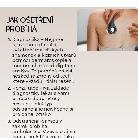
JAK OŠETŘENÍ
PROBÍHÁ
Diagnostika –
Nejprve
provádíme detailní
vyšetření mateřských
znamének a kožních útvarů
pomocí dermatoskopie a
moderních metod digitální
analýzy. To pomáhá odlišit
neškodné změny od těch,
které vyžadují další řešení.
Konzultace –
Na základě
diagnostiky lékař s vámi
probere doporučený
postup – jaký typ
odstranění je nejvhodnější
pro dané ložisko.
Odstranění –Samotný
zákrok probíhá
ambulantně. V závislosti na
typu a umístění znaménka