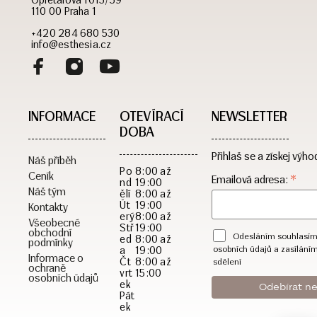
110 00 Praha 1
+420 284 680 530
info@esthesia.cz
INFORMACE
OTEVÍRACÍ
NEWSLETTER
DOBA​
Přihlaš se a získej výho
Náš příběh
Po
8:00 až
Ceník
*
Emailová adresa:
nd
19:00
Náš tým
ělí
8:00 až
Út
19:00
Kontakty
erý
8:00 až
Všeobecné
Stř
19:00
obchodní
Odesláním souhlasím
ed
8:00 až
podmínky
a
19:00
osobních údajů a zasílání
Informace o
Čt
8:00 až
sdělení
ochraně
vrt
15:00
osobních údajů
ek
Pát
ek