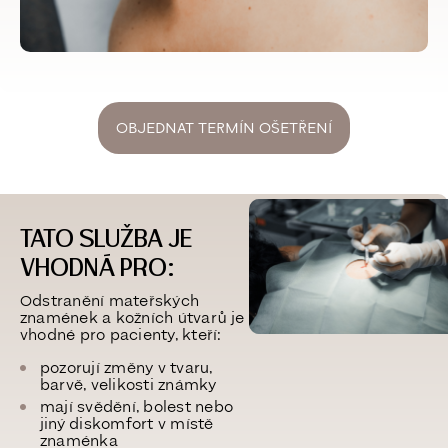
OBJEDNAT TERMÍN OŠETŘENÍ
TATO SLUŽBA JE
VHODNÁ PRO:
Odstranění mateřských
znamének a kožních útvarů je
vhodné pro pacienty, kteří:
pozorují změny v tvaru,
barvě, velikosti známky
mají svědění, bolest nebo
jiný diskomfort v místě
znaménka