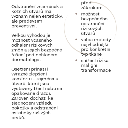
před
Odstranění znamének a
zákrokem
kožních útvarů má
možnost
význam nejen estetický,
bezpečného
ale především
odstranění
preventivní.
rizikových
útvarů
Velkou výhodou je
volba metody
možnost včasného
nejvhodnější
odhalení rizikových
pro konkrétní
změn a jejich bezpečné
typ tkáně
řešení pod dohledem
dermatologa.
snížení rizika
maligní
Ošetření přináší i
transformace
výrazné zlepšení
komfortu – zejména u
útvarů, které jsou
vystaveny tření nebo se
opakovaně dráždí.
Zároveň dochází ke
sjednocení vzhledu
pokožky a odstranění
esteticky rušivých
prvků.