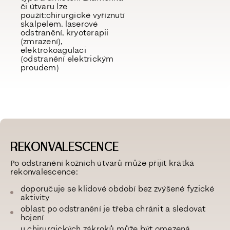
či útvaru lze
použít:chirurgické vyříznutí
skalpelem, laserové
odstranění, kryoterapii
(zmrazení),
elektrokoagulaci
(odstranění elektrickým
proudem)
REKONVALESCENCE
Po odstranění kožních útvarů může přijít krátká
rekonvalescence:
doporučuje se
klidové období bez zvýšené fyzické
aktivity
oblast po odstranění je třeba chránit a sledovat
hojení
u chirurgických zákroků může být omezená