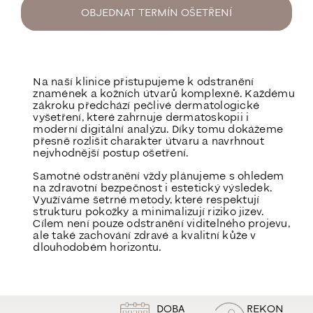
OBJEDNAT TERMÍN OŠETŘENÍ
Na naší klinice přistupujeme k odstranění
znamének a kožních útvarů komplexně. Každému
zákroku předchází pečlivé dermatologické
vyšetření, které zahrnuje dermatoskopii i
moderní digitální analýzu. Díky tomu dokážeme
přesně rozlišit charakter útvaru a navrhnout
nejvhodnější postup ošetření.
Samotné odstranění vždy plánujeme s ohledem
na zdravotní bezpečnost i estetický výsledek.
Využíváme šetrné metody, které respektují
strukturu pokožky a minimalizují riziko jizev.
Cílem není pouze odstranění viditelného projevu,
ale také zachování zdravé a kvalitní kůže v
dlouhodobém horizontu.
DOBA
REKON