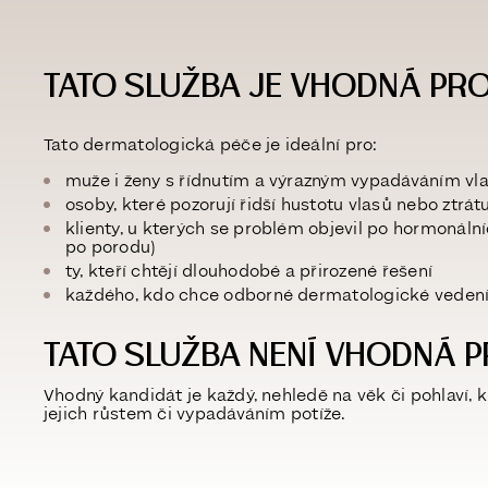
TATO SLUŽBA JE VHODNÁ PRO
Tato dermatologická péče je ideální pro:
muže i ženy s
řídnutím a výrazným vypadáváním vl
osoby, které pozorují
řidší hustotu vlasů nebo ztrátu
klienty, u kterých se problém objevil po hormonáln
po porodu)
ty, kteří chtějí
dlouhodobé a přirozené řešení
každého, kdo chce odborné
dermatologické vedení
TATO SLUŽBA NENÍ VHODNÁ P
Vhodný kandidát je každý, nehledě na věk či pohlaví, 
jejich růstem či vypadáváním potíže.