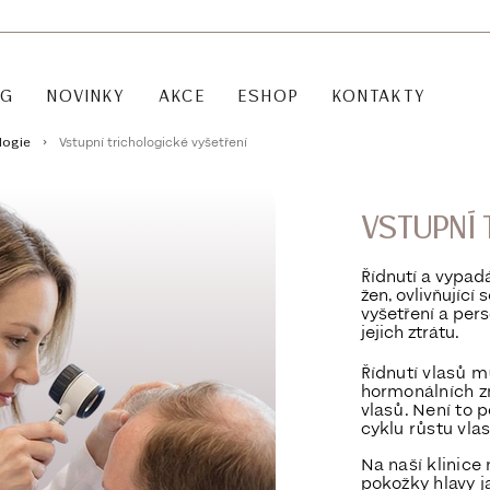
OG
NOVINKY
AKCE
ESHOP
KONTAKTY
Vstupní trichologické vyšetření
logie
VSTUPNÍ 
Řídnutí a vypad
žen, ovlivňujíc
vyšetření a per
jejich ztrátu.
Řídnutí vlasů 
hormonálních z
vlasů. Není to 
cyklu růstu vla
Na naší klinice
pokožky hlavy
j