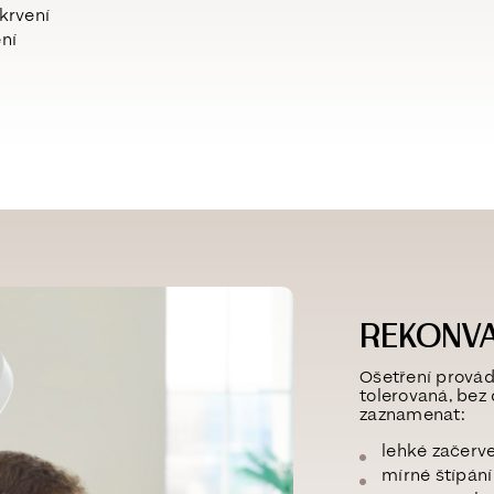
okrvení
ní
REKONV
Ošetření provád
tolerovaná
, bez
zaznamenat:
lehké začerve
mírné štípán