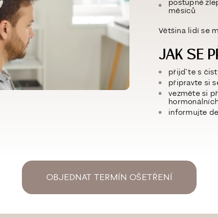
postupné zlep
měsíců
Většina lidí se
JAK SE P
přijďte s čis
připravte si
s
vezměte si p
hormonálníc
informujte d
OBJEDNAT TERMÍN OŠETŘENÍ