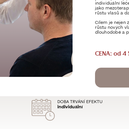
individuální lé
jako
mezoterapi
růstu vlasů a da
Cílem je nejen
růstu nových v
dlouhodobé a p
CENA: od 4 
DOBA TRVÁNÍ EFEKTU
individuální