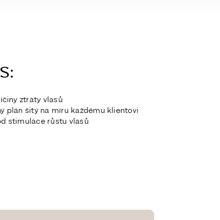
:​
íčiny ztráty vlasů
ý plán
šitý na míru každému klientovi
d stimulace růstu vlasů