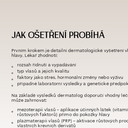
JAK OŠETŘENÍ PROBÍHÁ
Prvním krokem je
detailní dermatologické vyšetření 
hlavy
. Lékař zhodnotí:
rozsah řídnutí a vypadávání
typ vlasů a jejich kvalitu
faktory jako stres, hormonální změny nebo výživu
případné laboratorní výsledky a genetické předpo
Na základě výsledků dermatolog doporučí
vhodný léč
může zahrnovat:
mezoterapii vlasů
– aplikace účinných látek (vitamí
růstových faktorů) přímo do pokožky hlavy
plazmaterapii vlasů (PRP)
– aktivace růstových pr
vlastních krevních derivátů