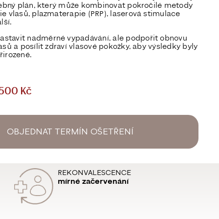
čebný plán
, který může kombinovat pokročilé metody
e vlasů, plazmaterapie (PRP), laserová stimulace
lší
.
zastavit nadměrné vypadávání
, ale podpořit
obnovu
lasů
a posílit zdraví vlasové pokožky, aby výsledky byly
řirozené
.
500 Kč
OBJEDNAT TERMÍN OŠETŘENÍ
REKONVALESCENCE
mírné začervenání