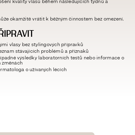
šení kvality vlasů během následujících týdnů a
 může
okamžitě vrátit k běžným činnostem
bez omezení.
ŘIPRAVIT
tými vlasy bez stylingových přípravků
eznam stávajících problémů
a příznaků
řípadné výsledky
laboratorních testů
nebo informace o
h změnách
ermatologa o
užívaných lécích