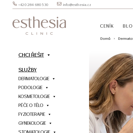
+420 284 680 530
info@esthesia.cz
CENÍK
BL
Domů
Dermato
CHCI ŘEŠIT
SLUŽBY
DERMATOLOGIE
PODOLOGIE
KOSMETOLOGIE
PÉČE O TĚLO
FYZIOTERAPIE
GYNEKOLOGIE
STOMATOLOGIE