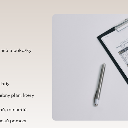
vlasů a pokožky
klady
ebný plán
, který
nů, minerálů,
ocesů pomocí