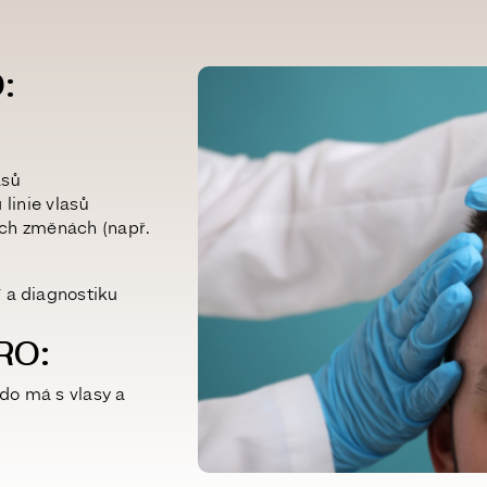
:
asů
 linie vlasů
ích změnách (např.
 a diagnostiku
RO:
kdo má s vlasy a