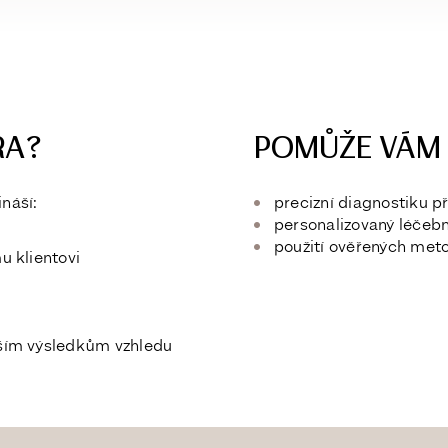
RA?
POMŮŽE VÁM S
náší:
precizní diagnostiku př
personalizovaný léčebn
použití
ověřených meto
u klientovi
pším výsledkům vzhledu