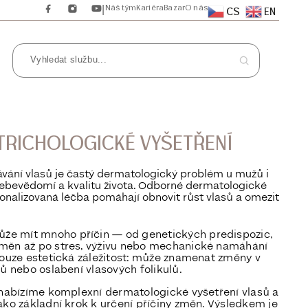
Náš tým
Kariéra
Bazar
O nás
|
CS
EN
TRICHOLOGICKÉ VYŠETŘENÍ
ávání vlasů je častý dermatologický problém u mužů i
í sebevědomí a kvalitu života. Odborné dermatologické
sonalizovaná léčba pomáhají obnovit růst vlasů a omezit
může mít
mnoho příčin
— od genetických predispozic,
měn až po stres, výživu nebo mechanické namáhání
pouze estetická záležitost: může znamenat změny v
sů nebo oslabení vlasových folikulů.
 nabízíme
komplexní dermatologické vyšetření vlasů a
ako základní krok k určení příčiny změn. Výsledkem je