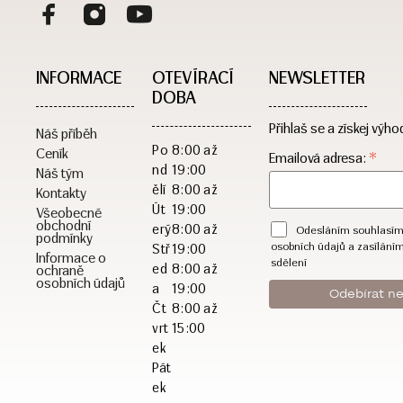
INFORMACE
OTEVÍRACÍ
NEWSLETTER
DOBA​
Přihlaš se a získej výho
Náš příběh
Po
8:00 až
Ceník
*
Emailová adresa:
nd
19:00
Náš tým
ělí
8:00 až
Kontakty
Út
19:00
Všeobecné
obchodní
erý
8:00 až
Odesláním souhlasím
podmínky
osobních údajů a zasílání
Stř
19:00
Informace o
sdělení
ed
8:00 až
ochraně
osobních údajů
a
19:00
Čt
8:00 až
vrt
15:00
ek
Pát
ek