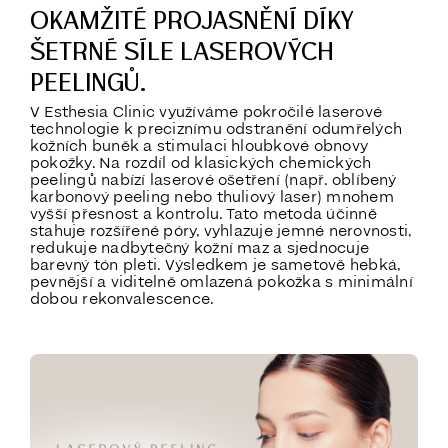
OKAMŽITÉ PROJASNĚNÍ DÍKY
ŠETRNÉ SÍLE LASEROVÝCH
PEELINGŮ.
V Esthesia Clinic využíváme pokročilé laserové
technologie k preciznímu odstranění odumřelých
kožních buněk a stimulaci hloubkové obnovy
pokožky. Na rozdíl od klasických chemických
peelingů nabízí laserové ošetření (např. oblíbený
karbonový peeling nebo thuliový laser) mnohem
vyšší přesnost a kontrolu. Tato metoda účinně
stahuje rozšířené póry, vyhlazuje jemné nerovnosti,
redukuje nadbytečný kožní maz a sjednocuje
barevný tón pleti. Výsledkem je sametově hebká,
pevnější a viditelně omlazená pokožka s minimální
dobou rekonvalescence.