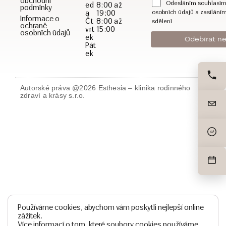
obchodní
Odesláním souhlasím
ed
8:00 až
podmínky
a
19:00
osobních údajů a zasílání
Informace o
Čt
8:00 až
sdělení
ochraně
vrt
15:00
osobních údajů
ek
Pát
ek
Autorské práva @2026 Esthesia – klinika rodinného
zdraví a krásy s.r.o.
Kč
Používáme cookies, abychom vám poskytli nejlepší online
zážitek.
Více informací o tom, které soubory cookies používáme,