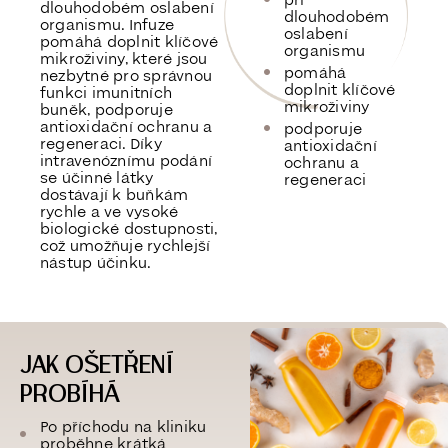
dlouhodobém oslabení
dlouhodobém
organismu. Infuze
oslabení
pomáhá doplnit klíčové
organismu
mikroživiny, které jsou
pomáhá
nezbytné pro správnou
doplnit klíčové
funkci imunitních
mikroživiny
buněk, podporuje
antioxidační ochranu a
podporuje
regeneraci. Díky
antioxidační
intravenóznímu podání
ochranu a
se účinné látky
regeneraci
dostávají k buňkám
rychle a ve vysoké
biologické dostupnosti,
což umožňuje rychlejší
nástup účinku.
JAK OŠETŘENÍ
PROBÍHÁ
Po příchodu na kliniku
proběhne krátká