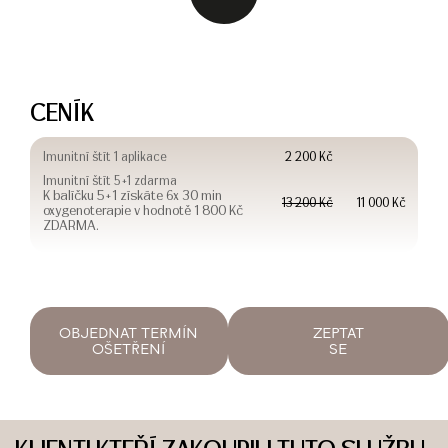
CENÍK
Imunitní štít 1 aplikace
2 200 Kč
Imunitní štít 5+1 zdarma
K balíčku 5+1 získáte 6x 30 min
13 200 Kč
11 000 Kč
oxygenoterapie v hodnotě 1 800 Kč
ZDARMA.
OBJEDNAT TERMÍN
ZEPTAT
OŠETŘENÍ
SE