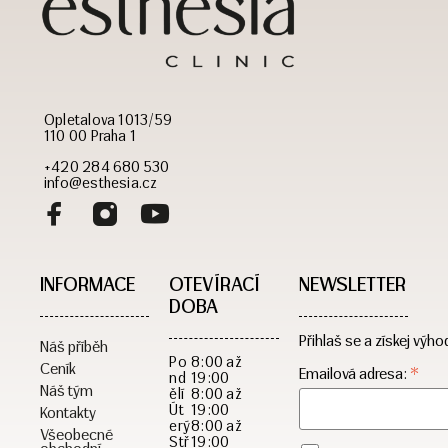
Opletalova 1013/59
110 00 Praha 1
+420 284 680 530
info@esthesia.cz
INFORMACE
OTEVÍRACÍ
NEWSLETTER
DOBA​
Přihlaš se a získej výho
Náš příběh
Po
8:00 až
Ceník
*
Emailová adresa:
nd
19:00
Náš tým
ělí
8:00 až
Út
19:00
Kontakty
erý
8:00 až
Všeobecné
Stř
19:00