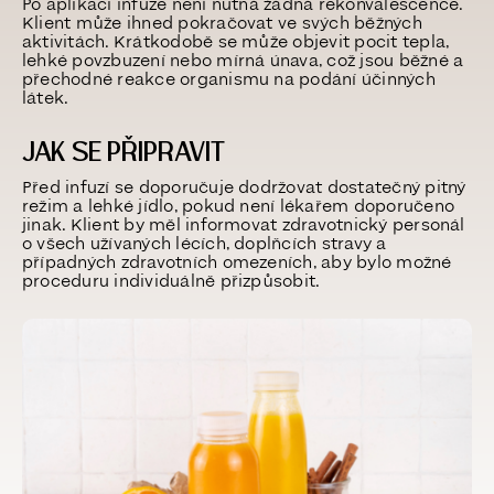
Po aplikaci infuze není nutná žádná rekonvalescence.
Klient může ihned pokračovat ve svých běžných
aktivitách. Krátkodobě se může objevit pocit tepla,
lehké povzbuzení nebo mírná únava, což jsou běžné a
přechodné reakce organismu na podání účinných
látek.
JAK SE PŘIPRAVIT
Před infuzí se doporučuje dodržovat dostatečný pitný
režim a lehké jídlo, pokud není lékařem doporučeno
jinak. Klient by měl informovat zdravotnický personál
o všech užívaných lécích, doplňcích stravy a
případných zdravotních omezeních, aby bylo možné
proceduru individuálně přizpůsobit.