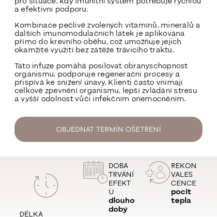
pro situace, kdy imunitní systém potřebuje rychlou
a efektivní podporu.
Kombinace pečlivě zvolených vitamínů, minerálů a
dalších imunomodulačních látek je aplikována
přímo do krevního oběhu, což umožňuje jejich
okamžité využití bez zátěže trávicího traktu.
Tato infuze pomáhá posilovat obranyschopnost
organismu, podporuje regenerační procesy a
přispívá ke snížení únavy. Klienti často vnímají
celkové zpevnění organismu, lepší zvládání stresu
a vyšší odolnost vůči infekčním onemocněním.
OBJEDNAT TERMÍN OŠETŘENÍ
DOBA
REKON
TRVÁNÍ
VALES
EFEKT
CENCE
U
pocit
dlouho
tepla
dobý
DÉLKA