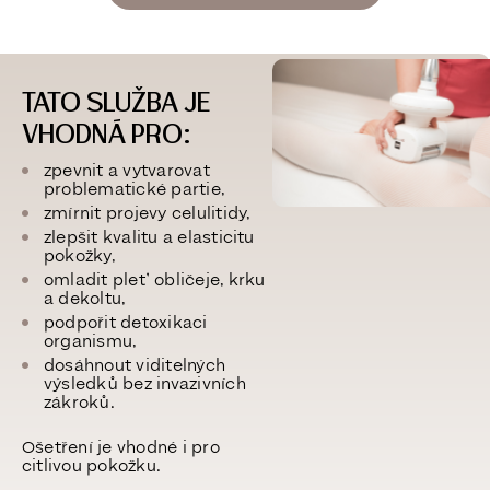
TATO SLUŽBA JE
VHODNÁ PRO:
zpevnit a vytvarovat
problematické partie,
zmírnit projevy celulitidy,
zlepšit kvalitu a elasticitu
pokožky,
omladit pleť obličeje, krku
a dekoltu,
podpořit detoxikaci
organismu,
dosáhnout viditelných
výsledků bez invazivních
zákroků.
Ošetření je vhodné i pro
citlivou pokožku.