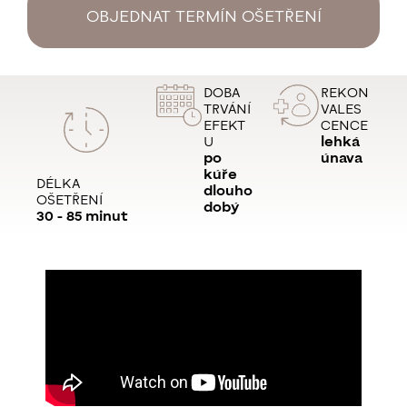
OBJEDNAT TERMÍN OŠETŘENÍ
DOBA
REKON
TRVÁNÍ
VALES
EFEKT
CENCE
U
lehká
po
únava
kúře
DÉLKA
dlouho
OŠETŘENÍ
dobý
30 - 85 minut