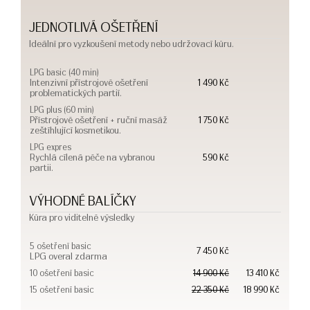
JEDNOTLIVÁ OŠETŘENÍ
Ideální pro vyzkoušení metody nebo udržovací kúru.
LPG basic (40 min)
Intenzivní přístrojové ošetření
1 490 Kč
problematických partií.
LPG plus (60 min)
Přístrojové ošetření + ruční masáž
1 750 Kč
zeštíhlující kosmetikou.
LPG expres
Rychlá cílená péče na vybranou
590 Kč
partii.
VÝHODNÉ BALÍČKY
Kúra pro viditelné výsledky
5 ošetření basic
7 450 Kč
LPG overal zdarma
10 ošetření basic
14 900 Kč
13 410 Kč
15 ošetření basic
22 350 Kč
18 990 Kč