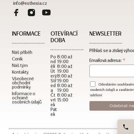
info@esthesia.cz
INFORMACE
OTEVÍRACÍ
NEWSLETTER
DOBA​
Přihlaš se a získej výho
Náš příběh
Po
8:00 až
Ceník
*
Emailová adresa:
nd
19:00
Náš tým
ělí
8:00 až
Út
19:00
Kontakty
erý
8:00 až
Všeobecné
Stř
19:00
obchodní
Odesláním souhlasím
ed
8:00 až
podmínky
a
19:00
osobních údajů a zasílání
Informace o
Čt
8:00 až
sdělení
ochraně
vrt
15:00
osobních údajů
ek
Pát
ek