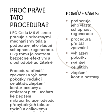
PROČ PRÁVĚ
POMŮŽE VÁM S:
TATO
podporuje
PROCEDURA?
jeho vlastní
schopnost
LPG Cellu M6 Alliance
regenerace
pracuje s přirozenými
p
rocedura
mechanismy těla a
přináší
podporuje jeho vlastní
zpevnění
schopnost regenerace.
vyhlazení
Díky tomu je ošetření
pokožky
bezpečné, efektivní a
dlouhodobě udržitelné.
redukci
celulitidy
Procedura přináší
zlepšení
zpevnění a vyhlazení
kontur postavy
pokožky, redukci
celulitidy, zlepšení
kontur postavy a
omlazení pleti. Dochází
ke zlepšení
mikrocirkulace, odvodu
přebytečných tekutin i
toxinů a celkovému