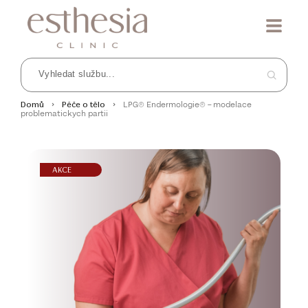
LPG® Endermologie® – modelace
Domů
Péče o tělo
problematickych partii
AKCE