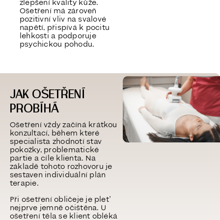
zlepšení kvality kůže.
Ošetření má zároveň
pozitivní vliv na svalové
napětí, přispívá k pocitu
lehkosti a podporuje
psychickou pohodu.
JAK OŠETŘENÍ
PROBÍHÁ
Ošetření vždy začíná krátkou
konzultací, během které
specialista zhodnotí stav
pokožky, problematické
partie a cíle klienta. Na
základě tohoto rozhovoru je
sestaven individuální plán
terapie.
Při ošetření obličeje je pleť
nejprve jemně očištěna. U
ošetření těla se klient obléká