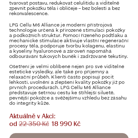
tvarovat postavu, redukovat celulitidu a viditelně
zpevnit pokožku těla i obličeje – bez bolesti a bez
rekonvalescence.
LPG Cellu M6 Alliance je moderní přístrojová
technologie určená k přirozené stimulaci pokožky
a podkožních struktur. Pomocí řízeného podtlaku a
mechanické stimulace aktivuje vlastní regenerační
procesy těla, podporuje tvorbu kolagenu, elastinu
a kyseliny hyaluronové a zároveň napomáhá
odbourávání tukových buněk i zadržované tekutiny.
Ošetření je velmi oblíbené nejen pro své viditelné
estetické výsledky, ale také pro příjemný a
relaxační průběh. Klienti často popisují pocit
lehkosti, uvolnění a zlepšení kvality pokožky již po
prvních procedurách. LPG Cellu M6 Alliance
představuje šetrnou cestu ke štíhlejší siluetě,
pevnější pokožce a svěžejšímu vzhledu bez zásahu
do integrity kůže.
Aktuálně v Akci:
od
22 350 Kč
18 990 Kč