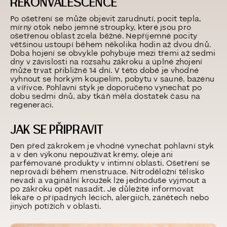
REKONVALESCENCE
Po ošetření se může objevit zarudnutí, pocit tepla,
mírný otok nebo jemné stroupky, které jsou pro
ošetřenou oblast zcela běžné. Nepříjemné pocity
většinou ustoupí během několika hodin až dvou dnů.
Doba hojení se obvykle pohybuje mezi třemi až sedmi
dny v závislosti na rozsahu zákroku a úplné zhojení
může trvat přibližně 14 dní. V této době je vhodné
vyhnout se horkým koupelím, pobytu v sauně, bazénu
a vířivce. Pohlavní styk je doporučeno vynechat po
dobu sedmi dnů, aby tkáň měla dostatek času na
regeneraci.
JAK SE PŘIPRAVIT
Den před zákrokem je vhodné vynechat pohlavní styk
a v den výkonu nepoužívat krémy, oleje ani
parfémované produkty v intimní oblasti. Ošetření se
neprovádí během menstruace. Nitroděložní tělísko
nevadí a vaginální kroužek lze jednoduše vyjmout a
po zákroku opět nasadit. Je důležité informovat
lékaře o případných lécích, alergiích, zánětech nebo
jiných potížích v oblasti.