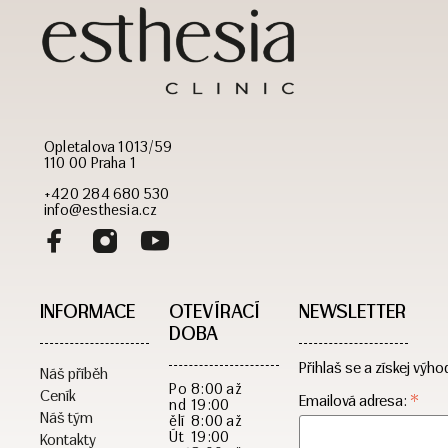
Opletalova 1013/59
110 00 Praha 1
+420 284 680 530
info@esthesia.cz
INFORMACE
OTEVÍRACÍ
NEWSLETTER
DOBA​
Přihlaš se a získej výho
Náš příběh
Po
8:00 až
Ceník
*
Emailová adresa:
nd
19:00
Náš tým
ělí
8:00 až
Út
19:00
Kontakty