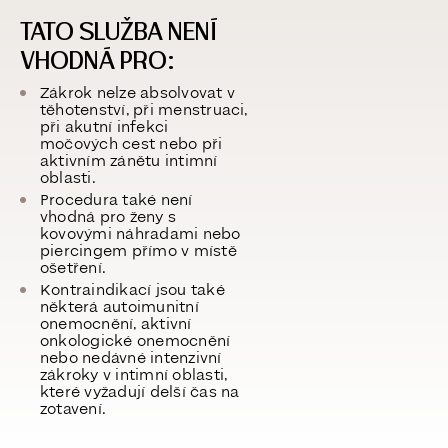
TATO SLUŽBA NENÍ
VHODNÁ PRO:
Zákrok nelze absolvovat v
těhotenství, při menstruaci,
při akutní infekci
močových cest nebo při
aktivním zánětu intimní
oblasti.
Procedura také není
vhodná pro ženy s
kovovými náhradami nebo
piercingem přímo v místě
ošetření.
Kontraindikací jsou také
některá autoimunitní
onemocnění, aktivní
onkologické onemocnění
nebo nedávné intenzivní
zákroky v intimní oblasti,
které vyžadují delší čas na
zotavení.