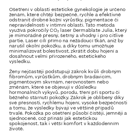
Ošetření v oblasti estetické gynekologie je určeno
ženám, které chtějí bezpečně, rychle a efektivně
odstranit drobné kožní výrůstky, pigmentace či
nepravidelnosti v intimní oblasti. Tato metoda
využívá pokročilý CO₂ laser Dermablate Julia, který
je mimořádně přesný, šetrný a vhodný i pro citlivé
partie. Laser cílí přímo na nežádoucí tkáň, aniž by
narušil okolní pokožku, a díky tomu umožňuje
minimalizovat bolestivost, zkrátit dobu hojení a
dosáhnout velmi přirozeného, estetického
výsledku.
Ženy nejčastěji podstupují zákrok kvůli drobným
fibromům, výrůstkům, drobným bradavicím,
pigmentovým skvrnám, nerovnostem nebo
změnám, které se objevují v důsledku
hormonálních výkyvů, porodu, tření při sportu či
běžného stárnutí pokožky. Zákrok je oblíbený díky
své přesnosti, rychlému hojení, vysoké bezpečnosti
a tomu, že výsledky bývají ve většině případů
trvalé. Pokožka po ošetření působí čistěji, jemněji a
sjednoceně, což přináší jak estetickou
spokojenost, tak i větší komfort v každodenním
životě.