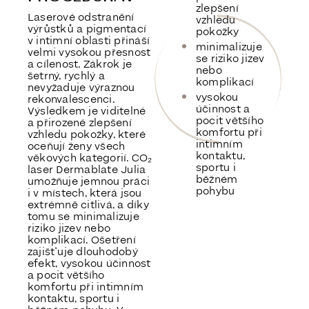
zlepšení
Laserové odstranění
vzhledu
výrůstků a pigmentací
pokožky
v intimní oblasti přináší
minimalizuje
velmi vysokou přesnost
se riziko jizev
a cílenost. Zákrok je
nebo
šetrný, rychlý a
komplikací
nevyžaduje výraznou
vysokou
rekonvalescenci.
účinnost a
Výsledkem je viditelné
pocit většího
a přirozené zlepšení
komfortu při
vzhledu pokožky, které
intimním
oceňují ženy všech
kontaktu,
věkových kategorií. CO₂
sportu i
laser Dermablate Julia
běžném
umožňuje jemnou práci
pohybu
i v místech, která jsou
extrémně citlivá, a díky
tomu se minimalizuje
riziko jizev nebo
komplikací. Ošetření
zajišťuje dlouhodobý
efekt, vysokou účinnost
a pocit většího
komfortu při intimním
kontaktu, sportu i