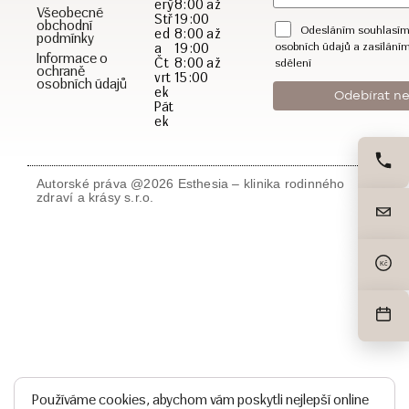
erý
8:00 až
Všeobecné
Stř
19:00
obchodní
Odesláním souhlasím
ed
8:00 až
podmínky
a
19:00
osobních údajů a zasílání
Informace o
Čt
8:00 až
sdělení
ochraně
vrt
15:00
osobních údajů
ek
Pát
ek
Autorské práva @2026 Esthesia – klinika rodinného
zdraví a krásy s.r.o.
Kč
Používáme cookies, abychom vám poskytli nejlepší online