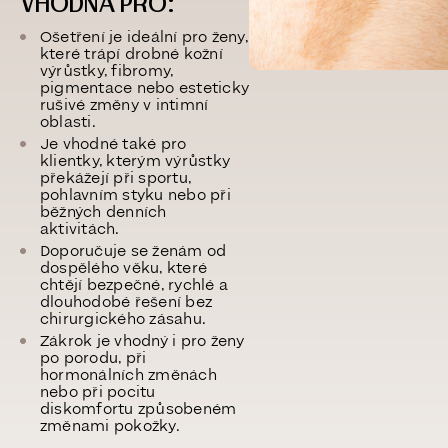
VHODNÁ PRO:
Ošetření je ideální pro ženy,
které trápí drobné kožní
výrůstky, fibromy,
pigmentace nebo esteticky
rušivé změny v intimní
oblasti.
Je vhodné také pro
klientky, kterým výrůstky
překážejí při sportu,
pohlavním styku nebo při
běžných denních
aktivitách.
Doporučuje se ženám od
dospělého věku, které
chtějí bezpečné, rychlé a
dlouhodobé řešení bez
chirurgického zásahu.
Zákrok je vhodný i pro ženy
po porodu, při
hormonálních změnách
nebo při pocitu
diskomfortu způsobeném
změnami pokožky.