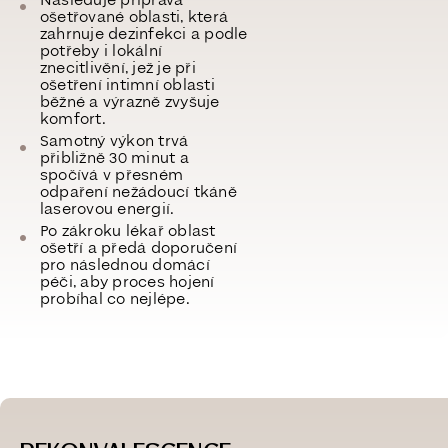
Následuje příprava
ošetřované oblasti, která
zahrnuje dezinfekci a podle
potřeby i lokální
znecitlivění, jež je při
ošetření intimní oblasti
běžné a výrazně zvyšuje
komfort.
Samotný výkon trvá
přibližně 30 minut a
spočívá v přesném
odpaření nežádoucí tkáně
laserovou energií.
Po zákroku lékař oblast
ošetří a předá doporučení
pro následnou domácí
péči, aby proces hojení
probíhal co nejlépe.