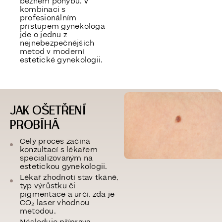
běžném pohybu. V
kombinaci s
profesionálním
přístupem gynekologa
jde o jednu z
nejnebezpečnějších
metod v moderní
estetické gynekologii.
JAK OŠETŘENÍ
PROBÍHÁ
Celý proces začíná
konzultací s lékařem
specializovaným na
estetickou gynekologii.
Lékař zhodnotí stav tkáně,
typ výrůstku či
pigmentace a určí, zda je
CO₂ laser vhodnou
metodou.