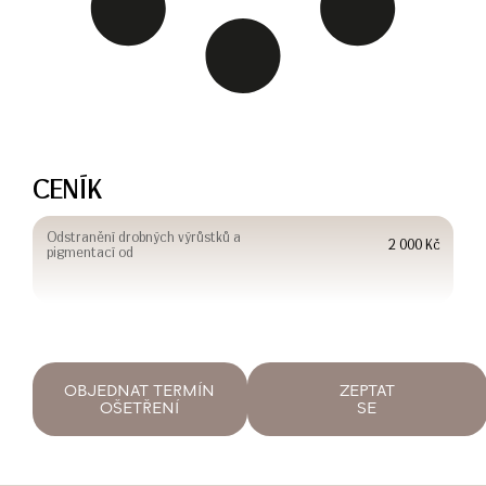
CENÍK
Odstranění drobných výrůstků a
2 000 Kč
pigmentací od
OBJEDNAT TERMÍN
ZEPTAT
OŠETŘENÍ
SE