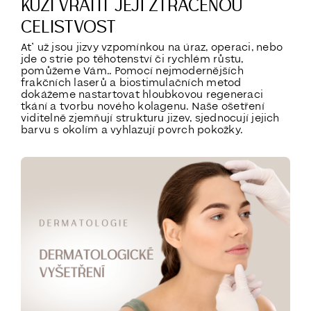
KŮŽI VRÁTIT JEJÍ ZTRACENOU
CELISTVOST
Ať už jsou jizvy vzpomínkou na úraz, operaci, nebo
jde o strie po těhotenství či rychlém růstu,
pomůžeme Vám.. Pomocí nejmodernějších
frakčních laserů a biostimulačních metod
dokážeme nastartovat hloubkovou regeneraci
tkání a tvorbu nového kolagenu. Naše ošetření
viditelně zjemňují strukturu jizev, sjednocují jejich
barvu s okolím a vyhlazují povrch pokožky.