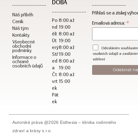
DOBA​
Přihlaš se a získej výho
Náš příběh
Po
8:00 až
Ceník
*
Emailová adresa:
nd
19:00
Náš tým
ělí
8:00 až
Kontakty
Út
19:00
Všeobecné
obchodní
erý
8:00 až
Odesláním souhlasím
podmínky
osobních údajů a zasílání
Stř
19:00
Informace o
sdělení
ed
8:00 až
ochraně
osobních údajů
a
19:00
Čt
8:00 až
vrt
15:00
ek
Pát
ek
Autorské práva @2026 Esthesia – klinika rodinného
zdraví a krásy s.r.o.