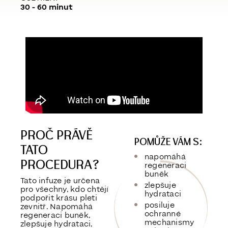
30 - 60 minut
PROČ PRÁVĚ
POMŮŽE VÁM S:
TATO
napomáhá
PROCEDURA?
regeneraci
buněk
Tato infuze je určena
zlepšuje
pro všechny, kdo chtějí
hydrataci
podpořit krásu pleti
posiluje
zevnitř. Napomáhá
ochranné
regeneraci buněk,
mechanismy
zlepšuje hydrataci,