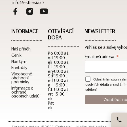
info@esthesia.cz
INFORMACE
OTEVÍRACÍ
NEWSLETTER
DOBA​
Přihlaš se a získej výho
Náš příběh
Po
8:00 až
Ceník
*
Emailová adresa:
nd
19:00
Náš tým
ělí
8:00 až
Út
19:00
Kontakty
erý
8:00 až
Všeobecné
Stř
19:00
obchodní
Odesláním souhlasím
ed
8:00 až
podmínky
a
19:00
osobních údajů a zasílání
Informace o
Čt
8:00 až
sdělení
ochraně
vrt
15:00
osobních údajů
ek
Pát
ek
Autorské práva @2026 Esthesia – klinika rodinného