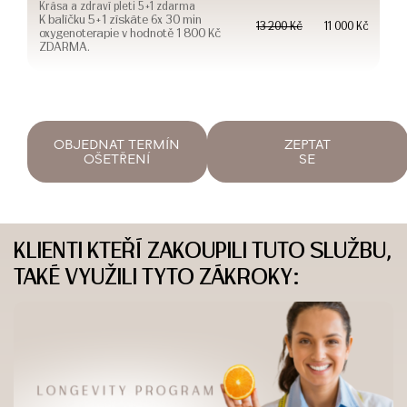
Krása a zdraví pleti 5+1 zdarma
K balíčku 5+1 získáte 6x 30 min
13 200 Kč
11 000 Kč
oxygenoterapie v hodnotě 1 800 Kč
ZDARMA.
OBJEDNAT TERMÍN
ZEPTAT
OŠETŘENÍ
SE
KLIENTI KTEŘÍ ZAKOUPILI TUTO SLUŽBU,
TAKÉ VYUŽILI TYTO ZÁKROKY: