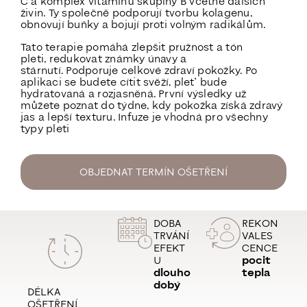
C a komplex vitamínů skupiny B včetně dalších
živin
. Ty společně
podporují tvorbu kolagenu,
obnovují buňky a bojují proti volným radikálům
.
Tato terapie pomáhá zlepšit pružnost a tón
pleti,
redukovat známky únavy a
stárnutí.
Podporuje celkové zdraví pokožky. Po
aplikaci se budete cítit svěží, pleť bude
hydratovaná a rozjasněná. První výsledky už
můžete poznat
do týdne
, kdy pokožka získá
zdravý
jas a lepší texturu
. Infuze je vhodná pro všechny
typy pleti
OBJEDNAT TERMÍN OŠETŘENÍ
DOBA
REKON
TRVÁNÍ
VALES
EFEKT
CENCE
U
pocit
dlouho
tepla
dobý
DÉLKA
OŠETŘENÍ