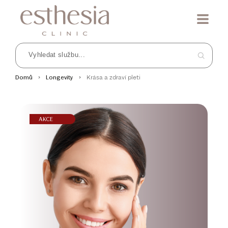
Krása a zdraví pleti
Domů
Longevity
AKCE