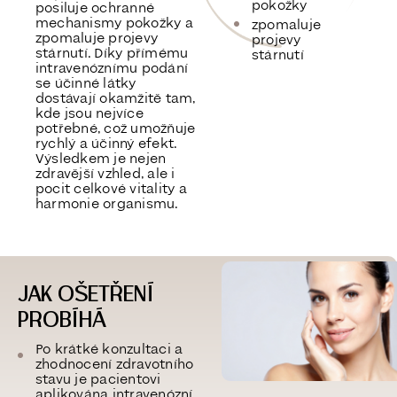
pokožky
posiluje ochranné
mechanismy pokožky a
zpomaluje
zpomaluje projevy
projevy
stárnutí
. Díky přímému
stárnutí
intravenóznímu podání
se účinné látky
dostávají okamžitě tam,
kde jsou nejvíce
potřebné, což umožňuje
rychlý a účinný efekt.
Výsledkem je nejen
zdravější vzhled, ale i
pocit celkové vitality a
harmonie organismu.
JAK OŠETŘENÍ
PROBÍHÁ
Po krátké konzultaci a
zhodnocení zdravotního
stavu je pacientovi
aplikována intravenózní