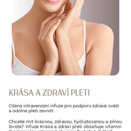
KRÁSA A ZDRAVÍ PLETI
Cílená intravenózní infuze pro podporu zdravé, svěží
a odolné pleti zevnitř.
Chcete mít krásnou, zdravou, hydratovanou a plnou
života? Infuze Krása a zdraví pleti obsahuje
vitamín