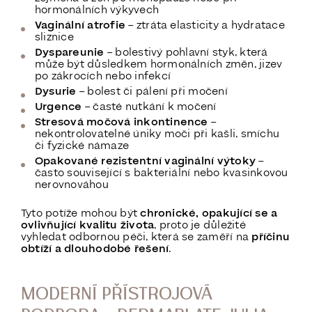
hormonálních výkyvech
Vaginální atrofie
– ztráta elasticity a hydratace
sliznice
Dyspareunie
– bolestivý pohlavní styk, která
může být důsledkem hormonálních změn, jizev
po zákrocích nebo infekcí
Dysurie
– bolest či pálení při močení
Urgence
– časté nutkání k močení
Stresová močová inkontinence
–
nekontrolovatelné úniky moči při kašli, smíchu
či fyzické námaze
Opakované rezistentní vaginální výtoky
–
často související s bakteriální nebo kvasinkovou
nerovnováhou
Tyto potíže mohou být
chronické, opakující se a
ovlivňující kvalitu života
, proto je důležité
vyhledat odbornou péči, která se zaměří na
příčinu
obtíží a dlouhodobé řešení
.
MODERNÍ PŘÍSTROJOVÁ