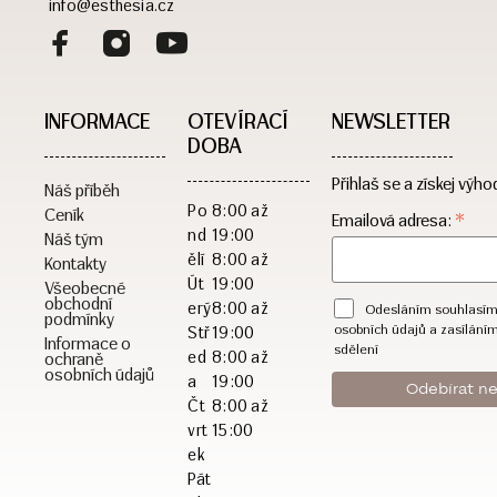
info@esthesia.cz
INFORMACE
OTEVÍRACÍ
NEWSLETTER
DOBA​
Přihlaš se a získej výho
Náš příběh
Po
8:00 až
Ceník
*
Emailová adresa:
nd
19:00
Náš tým
ělí
8:00 až
Kontakty
Út
19:00
Všeobecné
obchodní
erý
8:00 až
Odesláním souhlasím
podmínky
osobních údajů a zasílání
Stř
19:00
Informace o
sdělení
ed
8:00 až
ochraně
osobních údajů
a
19:00
Čt
8:00 až
vrt
15:00
ek
Pát