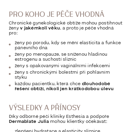
PRO KOHO JE PÉČE VHODNÁ
Chronické gynekologické obtíže mohou postihnout
ženy
v jakémkoli věku
, a proto je péče vhodná
pro:
ženy po porodu, kdy se mění elasticita a funkce
pánevního dna
ženy po menopauze, se sníženou hladinou
estrogenu a suchostí sliznic
ženy s opakovanými vaginálními infekcemi
ženy s chronickými bolestmi při pohlavním
styku
každou pacientku, která chce
dlouhodobé
řešení obtíží, nikoli jen krátkodobou úlevu
VÝSLEDKY A PŘÍNOSY
Díky odborné péči kliniky Esthesia a podpoře
Dermablate Julia
mohou klientky očekávat:
zlepšení hydratace a elasticity sliznice