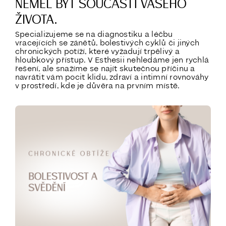
NEMĚL BÝT SOUČÁSTÍ VAŠEHO
ŽIVOTA.
Specializujeme se na diagnostiku a léčbu
vracejících se zánětů, bolestivých cyklů či jiných
chronických potíží, které vyžadují trpělivý a
hloubkový přístup. V Esthesii nehledáme jen rychlá
řešení, ale snažíme se najít skutečnou příčinu a
navrátit vám pocit klidu, zdraví a intimní rovnováhy
v prostředí, kde je důvěra na prvním místě.