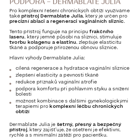
PODPORA – DERMABLATE JULIA
Pro komplexní řešení chronických obtíží využíváme
také
přístroj Dermablate Julia
, který je určen pro
precizní ablaci a regeneraci vaginálních sliznic
.
Tento přístroj funguje na principu
frakčního
laseru
, který jemně působí na sliznici, stimuluje
tvorbu kolagenu a elastinu
, zlepšuje elasticitu
tkáně a podporuje přirozenou obnovu sliznice.
Hlavní výhody Dermablate Julia:
cílená regenerace a hydratace vaginální sliznice
zlepšení elasticity a pevnosti tkáně
redukce příznaků vaginální atrofie
podpora komfortu při pohlavním styku a snížení
bolesti
možnost kombinace s dalšími gynekologickými
terapiemi pro
komplexní léčbu chronických
obtíží
Dermablate Julia je
šetrný, přesný a bezpečný
přístroj
, který zajišťuje, že ošetření je efektivní,
rychlé a s minimální zátěží pro pacientku.