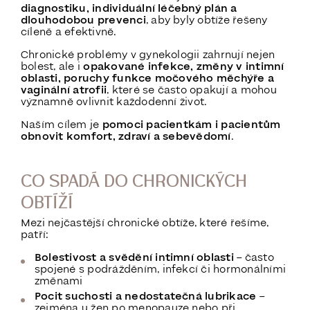
diagnostiku, individuální léčebný plán a
dlouhodobou prevenci
, aby byly obtíže řešeny
cíleně a efektivně.
Chronické problémy v gynekologii zahrnují nejen
bolest, ale i
opakované infekce, změny v intimní
oblasti, poruchy funkce močového měchýře a
vaginální atrofii
, které se často opakují a mohou
významně ovlivnit každodenní život.
Naším cílem je
pomoci pacientkám i pacientům
obnovit komfort, zdraví a sebevědomí
.
CO SPADÁ DO CHRONICKÝCH
OBTÍŽÍ
Mezi nejčastější chronické obtíže, které řešíme,
patří:
Bolestivost a svědění intimní oblasti
– často
spojené s podrážděním, infekcí či hormonálními
změnami
Pocit suchosti a nedostatečná lubrikace
–
zejména u žen po menopauze nebo při