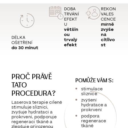
DOBA
REKON
TRVÁNÍ
VALES
EFEKT
CENCE
U
mírně
většin
zvýše
ou
ná
DÉLKA
trvalý
citlivo
OŠETŘENÍ
efekt
st
do 30 minut
PROČ PRÁVĚ
POMŮŽE VÁM S:
TATO
stimulace
PROCEDURA?
sliznice
zvýšení
Laserová terapie cíleně
hydratace a
stimuluje sliznici,
prokrvení
zvyšuje hydrataci a
podpora
prokrvení, podporuje
regenerace
regeneraci tkáně a
tkáně
zlepšuje přirozenou