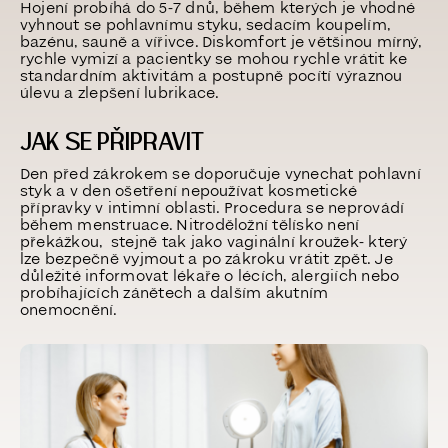
Hojení probíhá do
5-7
dnů, během kterých je vhodné
vyhnout se pohlavnímu styku,
sedacím
koupelím,
bazénu
, sauně a vířivce. Diskomfort je většinou mírný,
rychle vymizí
a pacientky se mohou rychle vrátit ke
standardním aktivitám a postupně pocítí výraznou
úlevu a zlepšení lubrikace.
JAK SE PŘIPRAVIT
Den před zákrokem se doporučuje vynechat pohlavní
styk a v den ošetření nepoužívat kosmetické
přípravky v intimní oblasti. Procedura se neprovádí
během menstruace. Nitroděložní tělísko není
překážkou,
stejně tak jako vaginální kroužek- který
lze bezpečně vyjmout a po zákroku vrátit zpět.
Je
důležité informovat lékaře o lécích, alergiích nebo
probíhajících zánětech a dalším akutním
onemocnění
.