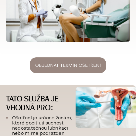
OBJEDNAT TERMÍN OŠETŘENÍ
TATO SLUŽBA JE
VHODNÁ PRO:
Ošetření je určeno ženám,
které pociťují suchost,
nedostatečnou lubrikaci
nebo mírné podráždění