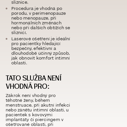
sliznice.
Procedura je vhodná po
porodu,
v perimenopauze
nebo menopauze, při
hormonálních změnách
nebo
při dalších obtížích se
sliznicí
.
Laserové ošetření je ideální
pro pacientky hledající
bezpečný, efektivní a
dlouhodobě účinný způsob,
jak obnovit komfort intimní
oblasti.
TATO SLUŽBA NENÍ
VHODNÁ PRO:
Zákrok není vhodný pro
těhotné ženy, během
menstruace, při akutní infekci
nebo zánětu intimní oblasti, u
pacientek s kovovými
implantáty či piercingem v
ošetřované oblasti, při