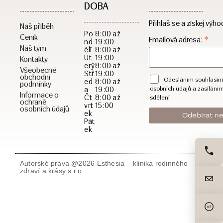
DOBA​
Přihlaš se a získej výho
Náš příběh
Po
8:00 až
Ceník
*
Emailová adresa:
nd
19:00
Náš tým
ělí
8:00 až
Út
19:00
Kontakty
erý
8:00 až
Všeobecné
Stř
19:00
obchodní
Odesláním souhlasím
ed
8:00 až
podmínky
a
19:00
osobních údajů a zasílání
Informace o
Čt
8:00 až
sdělení
ochraně
vrt
15:00
osobních údajů
ek
Pát
ek
Autorské práva @2026 Esthesia – klinika rodinného
zdraví a krásy s.r.o.
Kč