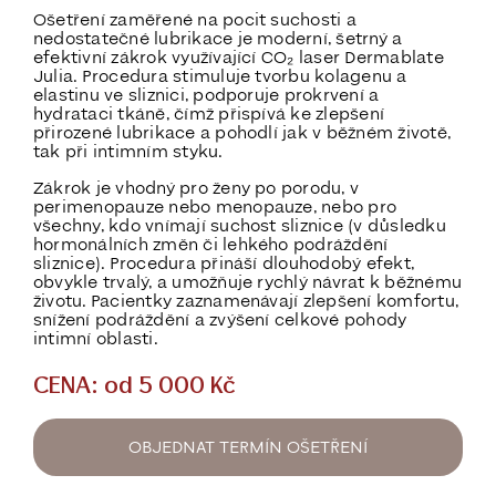
Ošetření zaměřené na pocit suchosti a
nedostatečné lubrikace
je moderní, šetrný a
efektivní zákrok využívající CO₂ laser Dermablate
Julia. Procedura stimuluje tvorbu kolagenu a
elastinu ve sliznici, podporuje prokrvení a
hydrataci tkáně, čímž přispívá ke zlepšení
přirozené lubrikace a pohodlí
jak v běžném životě,
tak
při intimním styku.
Zákrok je vhodný pro ženy po porodu, v
perimenopauze nebo menopauze, nebo pro
všechny, kdo
vnímají suchost sliznice
(v důsledku
hormonálních změn či lehkého podráždění
sliznice).
Procedura přináší dlouhodobý efekt,
obvykle
trvalý,
a umožňuje rychlý návrat k běžnému
životu. Pacientky zaznamenávají zlepšení komfortu,
snížení podráždění a zvýšení celkové pohody
intimní oblasti.
CENA: od 5 000 Kč
OBJEDNAT TERMÍN OŠETŘENÍ