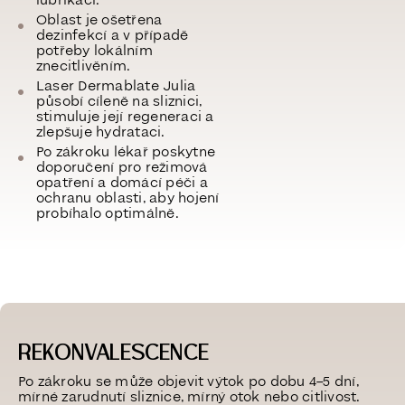
lubrikací.
Oblast je
ošetřena
dezinfekcí a v případě
potřeby lokálním
znecitlivěním.
Laser Dermablate Julia
působí cíleně na sliznici,
stimuluje její regeneraci a
zlepšuje hydrataci.
Po zákroku lékař poskytne
doporučení
pro režimová
opatření
a domácí péči a
ochranu oblasti, aby hojení
probíhalo optimálně.
REKONVALESCENCE
Po zákroku se může objevit výtok po dobu 4–5 dní,
mírné
zarudnutí sliznice, mírný otok nebo citlivost.