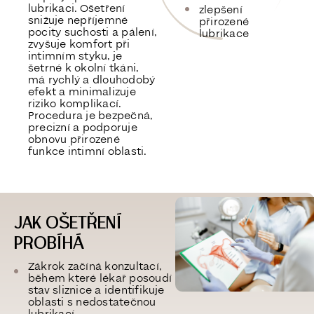
lubrikaci. Ošetření
zlepšení
snižuje nepříjemné
přirozené
pocity suchosti a pálení,
lubrikace
zvyšuje komfort při
intimním styku, je
šetrné k okolní tkáni,
má rychlý a dlouhodobý
efekt a minimalizuje
riziko komplikací.
Procedura je bezpečná,
precizní a podporuje
obnovu přirozené
funkce intimní oblasti.
JAK OŠETŘENÍ
PROBÍHÁ
Zákrok začíná konzultací,
během které lékař posoudí
stav sliznice a identifikuje
oblasti s nedostatečnou