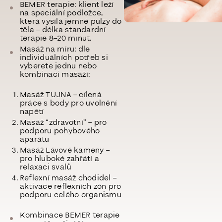
BEMER terapie:
klient leží
na speciální podložce,
která vysílá jemné pulzy do
těla – délka standardní
terapie 8–20 minut.
Masáž na míru:
dle
individuálních potřeb si
vyberete jednu nebo
kombinaci masáží:
Masáž TUJNA
– cílená
práce s body pro uvolnění
napětí
Masáž “zdravotní”
– pro
podporu pohybového
aparátu
Masáž Lávové kameny
–
pro hluboké zahřátí a
relaxaci svalů
Reflexní masáž chodidel
–
aktivace reflexních zón pro
podporu celého organismu
Kombinace BEMER terapie