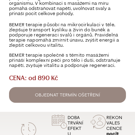
organismu. V kombinaci s masážemi na míru
pomáhá odstraňovat napětí, uvolňovat svaly a
přináší pocit celkové pohody.
BEMER terapie působí na
mikrocirkulaci v těle
,
zlepšuje transport kyslíku a živin do buněk a
podporuje
regeneraci svalů i orgánů
. Pravidelná
terapie napomáhá
zmírnit únavu, zvýšit energii a
zlepšit celkovou vitalitu
.
BEMER terapie společně s těmito masážemi
přináší
komplexní péči pro tělo i duši
, odstraňuje
napětí, zvyšuje vitalitu a podporuje regeneraci.
CENA: od 890 Kč
OBJEDNAT TERMÍN OŠETŘENÍ
DOBA
REKON
TRVÁNÍ
VALES
EFEKT
CENCE
U
pocit