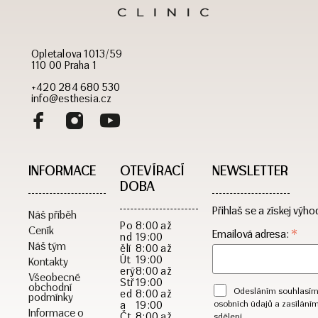
Opletalova 1013/59
110 00 Praha 1
+420 284 680 530
info@esthesia.cz
INFORMACE
OTEVÍRACÍ
NEWSLETTER
DOBA​
Přihlaš se a získej výho
Náš příběh
Po
8:00 až
Ceník
*
Emailová adresa:
nd
19:00
Náš tým
ělí
8:00 až
Út
19:00
Kontakty
erý
8:00 až
Všeobecné
Stř
19:00
obchodní
Odesláním souhlasím
ed
8:00 až
podmínky
a
19:00
osobních údajů a zasílání
Informace o
Čt
8:00 až
sdělení