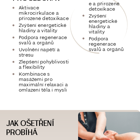
e a přirozené
Aktivace
detoxikace
mikrocirkulace a
Zvýšení
přirozené detoxikace
energetické
Zvýšení energetické
hladiny a
hladiny a vitality
vitality
Podpora
regenerace
Podpora
svalů a orgánů
regenerace
svalů a orgánů
Uvolnění
napětí a
stresu
Zlepšení pohyblivosti
a flexibility
Kombinace s
masážemi
pro
maximální relaxaci a
omlazení těla i mysli
JAK OŠETŘENÍ
PROBÍHÁ