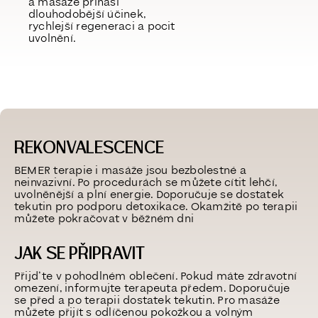
a masáže přináší
dlouhodobější účinek
,
rychlejší regeneraci a pocit
uvolnění.
REKONVALESCENCE
BEMER terapie i masáže jsou
bezbolestné a
neinvazivní.
Po procedurách se můžete cítit
lehčí,
uvolněnější a plní energie.
Doporučuje se
dostatek
tekutin
pro podporu detoxikace.
Okamžitě po terapii
můžete
pokračovat v běžném dni
JAK SE PŘIPRAVIT
Přijďte
v pohodlném oblečení.
Pokud máte zdravotní
omezení,
informujte terapeuta předem.
Doporučuje
se
před a po terapii dostatek tekutin.
Pro masáže
můžete přijít
s odlíčenou pokožkou a volným