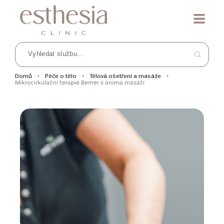
Domů
Péče o tělo
Tělová ošetření a masáže
Mikrocirkulační terapie Bemer s aroma masáží