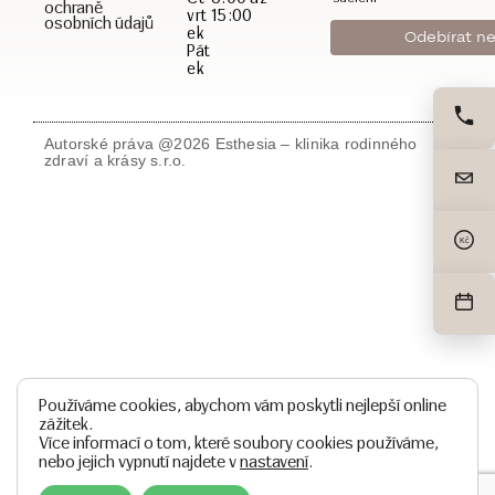
ochraně
vrt
15:00
osobních údajů
ek
Pát
ek
Autorské práva @2026 Esthesia – klinika rodinného
zdraví a krásy s.r.o.
Kč
Používáme cookies, abychom vám poskytli nejlepší online
zážitek.
Více informací o tom, které soubory cookies používáme,
nebo jejich vypnutí najdete v
nastavení
.