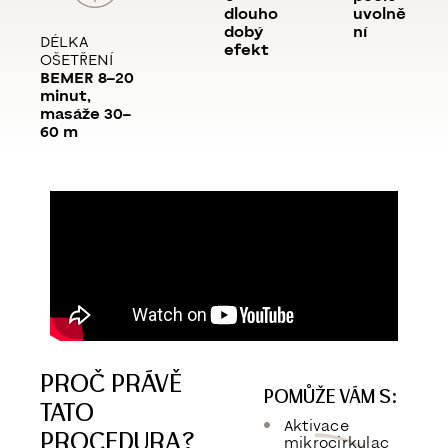
dlouho
uvolně
dobý
ní
DÉLKA
efekt
OŠETŘENÍ
BEMER 8–20
minut,
masáže 30–
60 m
PROČ PRÁVĚ
POMŮŽE VÁM S:
TATO
Aktivace
PROCEDURA?
mikrocirkulac