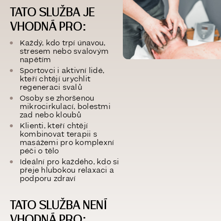
TATO SLUŽBA JE
VHODNÁ PRO:
Každý, kdo
trpí únavou,
stresem nebo svalovým
napětím
Sportovci i aktivní lidé,
kteří chtějí
urychlit
regeneraci svalů
Osoby se
zhoršenou
mikrocirkulací, bolestmi
zad nebo kloubů
Klienti, kteří chtějí
kombinovat terapii s
masážemi pro komplexní
péči o tělo
Ideální pro každého, kdo si
přeje
hlubokou relaxaci a
podporu zdraví
TATO SLUŽBA NENÍ
VHODNÁ PRO: