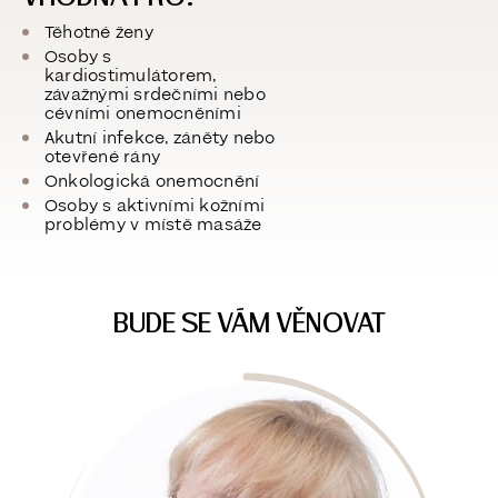
Těhotné ženy
Osoby s
kardiostimulátorem,
závažnými srdečními nebo
cévními onemocněními
Akutní infekce, záněty nebo
otevřené rány
Onkologická onemocnění
Osoby s
aktivními kožními
problémy v místě masáže
BUDE SE VÁM VĚNOVAT