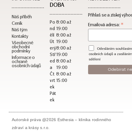
DOBA​
Přihlaš se a získej výho
Náš příběh
Po
8:00 až
Ceník
*
Emailová adresa:
nd
19:00
Náš tým
ělí
8:00 až
Kontakty
Út
19:00
Všeobecné
obchodní
erý
8:00 až
Odesláním souhlasím
podmínky
osobních údajů a zasílání
Stř
19:00
Informace o
sdělení
ed
8:00 až
ochraně
osobních údajů
a
19:00
Čt
8:00 až
vrt
15:00
ek
Pát
ek
Autorské práva @2026 Esthesia – klinika rodinného
zdraví a krásy s.r.o.