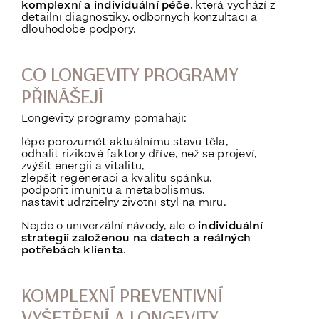
komplexní a individuální péče
, která vychází z
detailní diagnostiky, odborných konzultací a
dlouhodobé podpory.
CO LONGEVITY PROGRAMY
PŘINÁŠEJÍ
Longevity programy pomáhají:
lépe porozumět aktuálnímu stavu těla,
odhalit rizikové faktory dříve, než se projeví,
zvýšit energii a vitalitu,
zlepšit regeneraci a kvalitu spánku,
podpořit imunitu a metabolismus,
nastavit udržitelný životní styl na míru.
Nejde o univerzální návody, ale o
individuální
strategii založenou na datech a reálných
potřebách klienta
.
KOMPLEXNÍ PREVENTIVNÍ
VYŠETŘENÍ A LONGEVITY