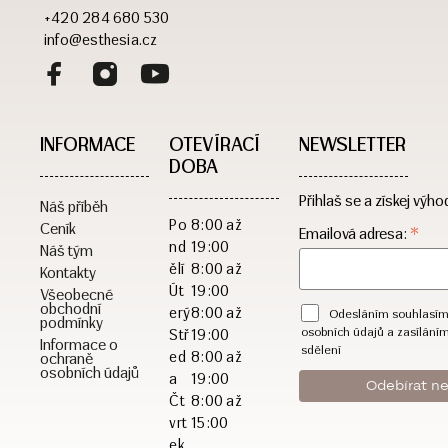
+420 284 680 530
info@esthesia.cz
INFORMACE
OTEVÍRACÍ
NEWSLETTER
DOBA​
Přihlaš se a získej výho
Náš příběh
Po
8:00 až
Ceník
*
Emailová adresa:
nd
19:00
Náš tým
ělí
8:00 až
Kontakty
Út
19:00
Všeobecné
obchodní
erý
8:00 až
Odesláním souhlasím
podmínky
osobních údajů a zasílání
Stř
19:00
Informace o
sdělení
ed
8:00 až
ochraně
osobních údajů
a
19:00
Čt
8:00 až
vrt
15:00
ek