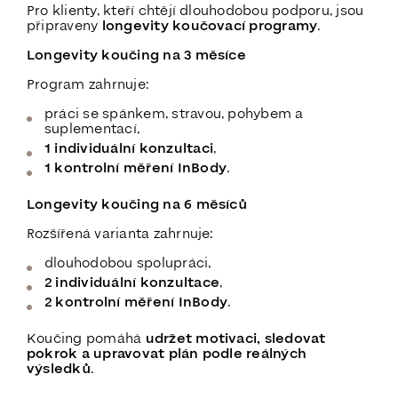
Pro klienty, kteří chtějí dlouhodobou podporu, jsou
připraveny
longevity koučovací programy
.
Longevity koučing na 3 měsíce
Program zahrnuje:
práci se spánkem, stravou, pohybem a
suplementací,
1 individuální konzultaci
,
1 kontrolní měření InBody
.
Longevity koučing na 6 měsíců
Rozšířená varianta zahrnuje:
dlouhodobou spolupráci,
2 individuální konzultace
,
2 kontrolní měření InBody
.
Koučing pomáhá
udržet motivaci, sledovat
pokrok a upravovat plán podle reálných
výsledků
.