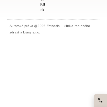
Pát
ek
Autorské práva @2026 Esthesia – klinika rodinného
zdraví a krásy s.r.o.