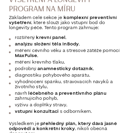
PROGRAM NA MÍRU
Základem celé sekce je
komplexní preventivní
vyšetření
, které slouží jako vstupní bod do
longevity péče. Tento program zahrnuje:
rozšířený
krevní panel
,
analýzu složení těla InBody
,
měření cévního věku a stresové zátěže pomocí
MaxPulse
,
měření krevního tlaku,
podrobný
anamnestický dotazník
,
diagnostiku pohybového aparátu,
vyhodnocení spánku, stravovacích návyků a
životního stylu,
návrh
léčebného a preventivního plánu
zahrnujícího pohyb,
výživu a doplňky stravy,
vstupní konzultaci
s odborníkem.
Výsledkem je
přehledný plán, který dává jasné
odpovědi a konkrétní kroky
, nikoli obecná