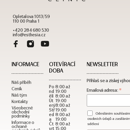
Opletalova 1013/59
110 00 Praha 1
+420 284 680 530
info@esthesia.cz
INFORMACE
OTEVÍRACÍ
NEWSLETTER
DOBA​
Přihlaš se a získej výho
Náš příběh
Po
8:00 až
Ceník
*
Emailová adresa:
nd
19:00
Náš tým
ělí
8:00 až
Út
19:00
Kontakty
erý
8:00 až
Všeobecné
Stř
19:00
obchodní
Odesláním souhlasím
ed
8:00 až
podmínky
a
19:00
osobních údajů a zasílání
Informace o
Čt
8:00 až
sdělení
ochraně
vrt
15:00