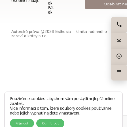
osobních údajů
ek
Pát
ek
Autorské práva @2026 Esthesia – klinika rodinného
zdraví a krásy s.r.o.
Kč
Používáme cookies, abychom vám poskytli nejlepší online
zážitek.
Více informací o tom, které soubory cookies používáme,
nebo jejich vypnutí najdete v
nastavení
.
Přijmout
Odmítnout