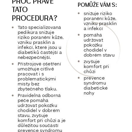
PROČ PRÁVĚ
POMŮŽE VÁM S:
TATO
snižuje riziko
PROCEDURA?
poranění kůže,
vzniku prasklin
Tato specializovaná
a infekcí
pedikúra snižuje
pomáhá
riziko poranění kůže,
udržovat
vzniku prasklin a
pokožku
infekcí, které jsou u
chodidel v
diabetiků častější a
dobrém stavu
nebezpečnější.
zvyšuje
Přístrojové ošetření
komfort při
umožňuje citlivě
chůzi
pracovat i s
prevence
problematickými
syndromu
místy bez
diabetické
zbytečného tlaku.
nohy
Pravidelná odborná
péče pomáhá
udržovat pokožku
chodidel v dobrém
stavu, zvyšuje
komfort při chůzi a je
důležitou součástí
prevence syndromu