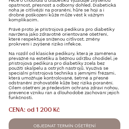
Péče o chodidla u diabetiků vyžaduje
zvýšenou
opatrnost, přesnost a odborný dohled
. Diabetická
noha je citlivější na poranění, hůře se hojí a i
drobné poškození kůže může vést k vážným
komplikacím.
Právě proto je přístrojová pedikúra pro diabetiky
navržena jako
zdravotně orientované ošetření
,
které respektuje sníženou citlivost, změny
prokrvení i zvýšené riziko infekce.
Na rozdíl od klasické pedikúry, která je zaměřena
převážně na estetiku a běžnou údržbu chodidel, je
přístrojová pedikúra pro diabetiky
zcela bez
použití skalpelu a ostrých nástrojů
. Využívá se
speciální přístrojová technika s jemnými frézami,
která umožňuje
kontrolované, šetrné a přesné
odstranění zrohovatělé kůže
bez rizika poranění.
Cílem ošetření je především
ochrana zdraví nohou,
prevence vzniku ran a dlouhodobé zachování jejich
funkčnosti
.
CENA: od 1 200 Kč
OBJEDNAT TERMÍN OŠETŘENÍ