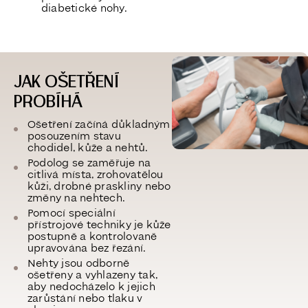
diabetické nohy.
JAK OŠETŘENÍ
PROBÍHÁ
Ošetření začíná důkladným
posouzením stavu
chodidel, kůže a nehtů.
Podolog se zaměřuje na
citlivá místa, zrohovatělou
kůži, drobné praskliny nebo
změny na nehtech.
Pomocí
speciální
přístrojové techniky
je kůže
postupně a kontrolovaně
upravována bez řezání.
Nehty jsou odborně
ošetřeny a vyhlazeny tak,
aby nedocházelo k jejich
zarůstání nebo tlaku v