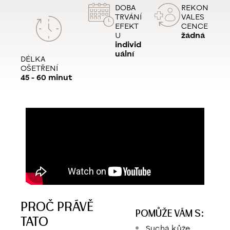
DOBA
REKON
TRVÁNÍ
VALES
EFEKT
CENCE
U
žádná
individ
uální
DÉLKA
OŠETŘENÍ
45 - 60 minut
PROČ PRÁVĚ
POMŮŽE VÁM S:
TATO
Suchá kůže