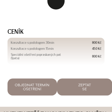
CENÍK
Konzultace s podologem 30min
800 Kč
Konzultace s podologem 15min
450 Kč
Speciální ošetření popraskaných pat
800 Kč
(1pata)
OBJEDNAT TERMÍN
ZEPTAT
OŠETŘENÍ
SE