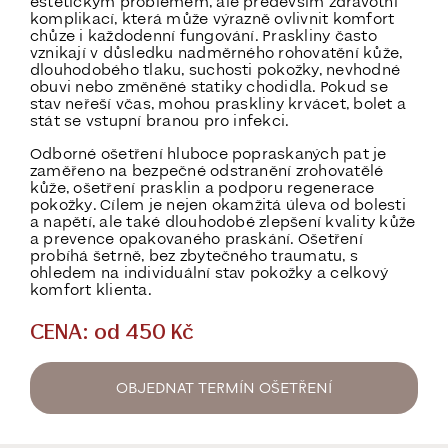
estetickým problémem, ale především
zdravotní
komplikací
, která může výrazně ovlivnit komfort
chůze i každodenní fungování. Praskliny často
vznikají v důsledku nadměrného rohovatění kůže,
dlouhodobého tlaku, suchosti pokožky, nevhodné
obuvi nebo změněné statiky chodidla. Pokud se
stav neřeší včas, mohou praskliny krvácet, bolet a
stát se vstupní branou pro infekci.
Odborné ošetření hluboce popraskaných pat je
zaměřeno na
bezpečné odstranění zrohovatělé
kůže, ošetření prasklin a podporu regenerace
pokožky
. Cílem je nejen okamžitá úleva od bolesti
a napětí, ale také
dlouhodobé zlepšení kvality kůže
a prevence opakovaného praskání
. Ošetření
probíhá šetrně, bez zbytečného traumatu, s
ohledem na individuální stav pokožky a celkový
komfort klienta.
CENA: od 450 Kč
OBJEDNAT TERMÍN OŠETŘENÍ