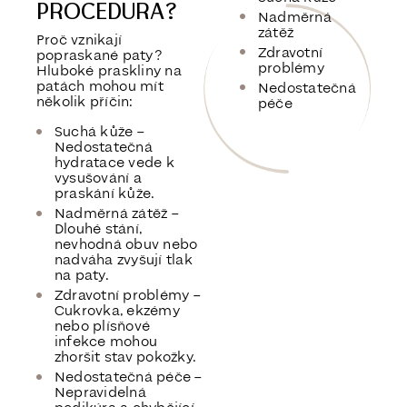
PROCEDURA?
Nadměrná
zátěž
Proč vznikají
Zdravotní
popraskané paty?
problémy
Hluboké praskliny na
patách mohou mít
Nedostatečná
několik příčin:
péče
Suchá kůže
–
Nedostatečná
hydratace vede k
vysušování a
praskání kůže.
Nadměrná zátěž
–
Dlouhé stání,
nevhodná obuv nebo
nadváha zvyšují tlak
na paty.
Zdravotní problémy
–
Cukrovka, ekzémy
nebo plísňové
infekce mohou
zhoršit stav pokožky.
Nedostatečná péče
–
Nepravidelná