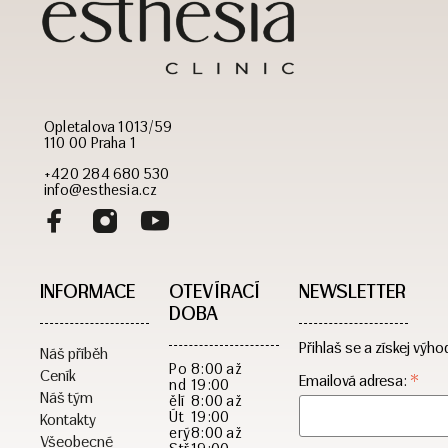
Opletalova 1013/59
110 00 Praha 1
+420 284 680 530
info@esthesia.cz
INFORMACE
OTEVÍRACÍ
NEWSLETTER
DOBA​
Přihlaš se a získej výho
Náš příběh
Po
8:00 až
Ceník
*
Emailová adresa:
nd
19:00
Náš tým
ělí
8:00 až
Út
19:00
Kontakty
erý
8:00 až
Všeobecné