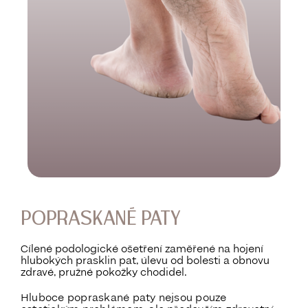
POPRASKANÉ PATY
Cílené podologické ošetření zaměřené na hojení
hlubokých prasklin pat, úlevu od bolesti a obnovu
zdravé, pružné pokožky chodidel.
Hluboce popraskané paty nejsou pouze