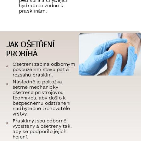
pedikúra a chybějící
hydratace vedou k
prasklinám.
JAK OŠETŘENÍ
PROBÍHÁ
Ošetření začíná odborným
posouzením stavu pat a
rozsahu prasklin.
Následně je pokožka
šetrně mechanicky
ošetřena přístrojovou
technikou
, aby došlo k
bezpečnému odstranění
nadbytečné zrohovatělé
vrstvy.
Praskliny jsou odborně
vyčištěny a ošetřeny tak,
aby se podpořilo jejich
hojení.