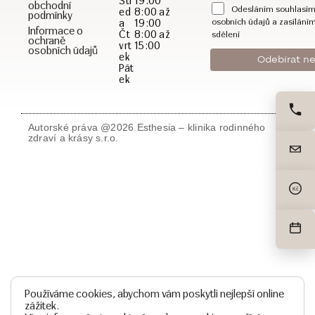
Stř
19:00
obchodní
Odesláním souhlasím
ed
8:00 až
podmínky
a
19:00
osobních údajů a zasílání
Informace o
Čt
8:00 až
sdělení
ochraně
vrt
15:00
osobních údajů
ek
Pát
ek
Autorské práva @2026 Esthesia – klinika rodinného
zdraví a krásy s.r.o.
Kč
Používáme cookies, abychom vám poskytli nejlepší online
zážitek.