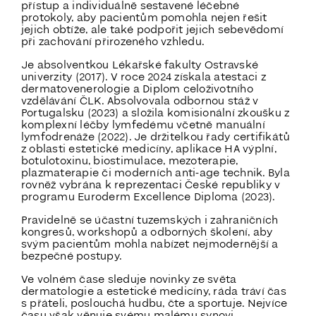
přístup a individuálně sestavené léčebné
protokoly, aby pacientům pomohla nejen řešit
jejich obtíže, ale také podpořit jejich sebevědomí
při zachování přirozeného vzhledu.
Je absolventkou Lékařské fakulty Ostravské
univerzity (2017). V roce 2024 získala atestaci z
dermatovenerologie a Diplom celoživotního
vzdělávání ČLK. Absolvovala odbornou stáž v
Portugalsku (2023) a složila komisionální zkoušku z
komplexní léčby lymfedému včetně manuální
lymfodrenáže (2022). Je držitelkou řady certifikátů
z oblasti estetické medicíny, aplikace HA výplní,
botulotoxinu, biostimulace, mezoterapie,
plazmaterapie či moderních anti-age technik. Byla
rovněž vybrána k reprezentaci České republiky v
programu Euroderm Excellence Diploma (2023).
Pravidelně se účastní tuzemských i zahraničních
kongresů, workshopů a odborných školení, aby
svým pacientům mohla nabízet nejmodernější a
bezpečné postupy.
Ve volném čase sleduje novinky ze světa
dermatologie a estetické medicíny, ráda tráví čas
s přáteli, poslouchá hudbu, čte a sportuje. Nejvíce
času však věnuje svému malému synovi.