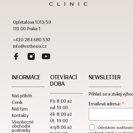
Opletalova 1013/59
110 00 Praha 1
+420 284 680 530
info@esthesia.cz
INFORMACE
OTEVÍRACÍ
NEWSLETTER
DOBA​
Přihlaš se a získej výho
Náš příběh
Po
8:00 až
Ceník
*
Emailová adresa:
nd
19:00
Náš tým
ělí
8:00 až
Kontakty
Út
19:00
Všeobecné
obchodní
erý
8:00 až
Odesláním souhlasím
podmínky