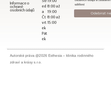
osobních údajů a zasílání
Stř
19:00
Informace o
sdělení
ed
8:00 až
ochraně
osobních údajů
a
19:00
Čt
8:00 až
vrt
15:00
ek
Pát
ek
Autorské práva @2026 Esthesia – klinika rodinného
zdraví a krásy s.r.o.