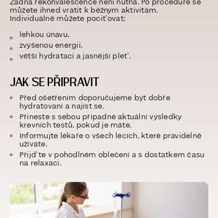
Žádná rekonvalescence není nutná. Po proceduře se
můžete ihned vrátit k běžným aktivitám.
Individuálně můžete pociťovat:
lehkou únavu,
zvýšenou energii,
větší hydrataci a jasnější pleť.
JAK SE PŘIPRAVIT
Před ošetřením doporučujeme být dobře
hydratovaní a najíst se.
Přineste s sebou případné aktuální výsledky
krevních testů, pokud je máte.
Informujte lékaře o všech lécích, které pravidelně
užíváte.
Přijďte v pohodlném oblečení a s dostatkem času
na relaxaci.