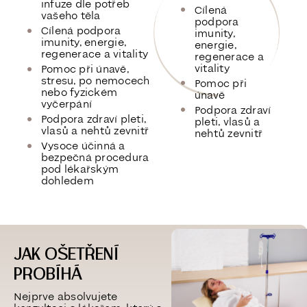
infuze dle potřeb
Cílená
vašeho těla
podpora
Cílená podpora
imunity,
imunity, energie,
energie,
regenerace a vitality
regenerace a
vitality
Pomoc při únavě,
stresu, po nemocech
Pomoc při
nebo fyzickém
únavě
vyčerpání
Podpora zdraví
Podpora zdraví pleti,
pleti, vlasů a
vlasů a nehtů zevnitř
nehtů zevnitř
Vysoce účinná a
bezpečná procedura
pod lékařským
dohledem
JAK OŠETŘENÍ
PROBÍHÁ
Nejprve absolvujete