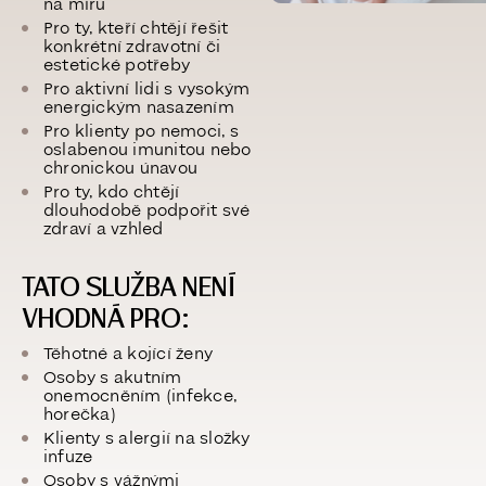
na míru
Pro ty, kteří chtějí řešit
konkrétní zdravotní či
estetické potřeby
Pro aktivní lidi s vysokým
energickým nasazením
Pro klienty po nemoci, s
oslabenou imunitou nebo
chronickou únavou
Pro ty, kdo chtějí
dlouhodobě podpořit své
zdraví a vzhled
TATO SLUŽBA NENÍ
VHODNÁ PRO:
Těhotné a kojící ženy
Osoby s akutním
onemocněním (infekce,
horečka)
Klienty s alergií na složky
infuze
Osoby s vážnými