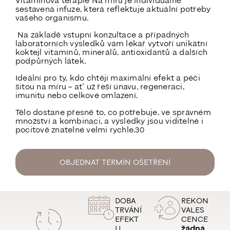
Vitamínová terapie Na míru je individuálně
sestavená infuze, která reflektuje aktuální potřeby
vašeho organismu.
Na základě vstupní konzultace a případných
laboratorních výsledků vám lékař vytvoří unikátní
koktejl vitamínů, minerálů, antioxidantů a dalších
podpůrných látek.
Ideální pro ty, kdo chtějí maximální efekt a péči
šitou na míru –
ať už řeší únavu, regeneraci,
imunitu nebo celkové omlazení.
Tělo dostane přesně to, co potřebuje, ve správném
množství a kombinaci, a výsledky jsou viditelné i
pocitově znatelné velmi rychle.30
OBJEDNAT TERMÍN OŠETŘENÍ
DOBA
REKON
TRVÁNÍ
VALES
EFEKT
CENCE
U
žádná