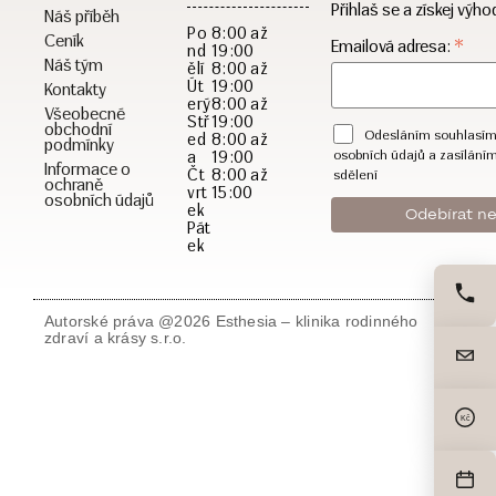
Přihlaš se a získej výho
Náš příběh
Po
8:00 až
Ceník
*
Emailová adresa:
nd
19:00
Náš tým
ělí
8:00 až
Út
19:00
Kontakty
erý
8:00 až
Všeobecné
Stř
19:00
obchodní
Odesláním souhlasím
ed
8:00 až
podmínky
a
19:00
osobních údajů a zasílání
Informace o
Čt
8:00 až
sdělení
ochraně
vrt
15:00
osobních údajů
ek
Pát
ek
Autorské práva @2026 Esthesia – klinika rodinného
zdraví a krásy s.r.o.
Kč