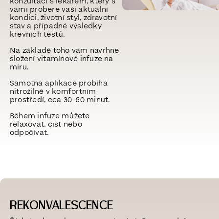
konzultaci s lékařem, který s
vámi probere vaši aktuální
kondici, životní styl, zdravotní
stav a případné výsledky
krevních testů.
Na základě toho vám navrhne
složení vitamínové infuze na
míru.
Samotná aplikace probíhá
nitrožilně v komfortním
prostředí, cca 30–60 minut.
Během infuze můžete
relaxovat, číst nebo
odpočívat.
REKONVALESCENCE