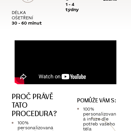
1 - 4
týdny
DÉLKA
OŠETŘENÍ
30 - 60 minut
PROČ PRÁVĚ
POMŮŽE VÁM S:
TATO
100%
PROCEDURA?
personalizovan
á infuze dle
100%
potřeb vašeho
personalizovaná
těla