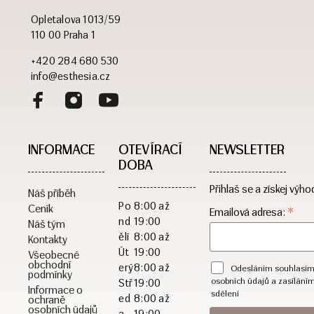
Opletalova 1013/59
110 00 Praha 1
+420 284 680 530
info@esthesia.cz
INFORMACE
OTEVÍRACÍ
NEWSLETTER
DOBA​
Přihlaš se a získej výho
Náš příběh
Po
8:00 až
Ceník
*
Emailová adresa:
nd
19:00
Náš tým
ělí
8:00 až
Kontakty
Út
19:00
Všeobecné
obchodní
erý
8:00 až
Odesláním souhlasím
podmínky
osobních údajů a zasílání
Stř
19:00
Informace o
sdělení
ed
8:00 až
ochraně
osobních údajů
a
19:00