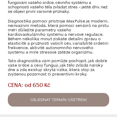
fungování vašeho srdce, cévního systému a
schopnosti vašeho těla zvládat stres – ještě dřív, než
se objeví první varovné příznaky.
Diagnostika pomocí přístroje
MaxPulse
je moderní,
neinvazivní metoda, která pomocí senzorů na prstu
měří důležité parametry vašeho
kardiovaskulárního systému a nervové regulace.
Během několika minut získáte detailní zprávu o
elasticitě a pružnosti vašich cév, variabilitě srdeční
frekvence, aktivitě autonomního nervového
systému a míře stresové zátěže organizmu
.
Tato diagnostika vám pomůže pochopit, jak dobře
vaše srdce a cévy fungují, jak tělo zvládá nároky
dne a zda existují skrytá rizika, která stojí za
zvýšenou pozornost či preventivní kroky.
CENA: od 650 Kč
OBJEDNAT TERMÍN OŠETŘENÍ