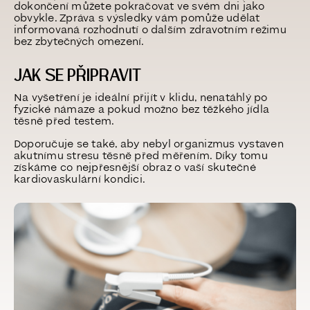
dokončení můžete pokračovat ve svém dni jako
obvykle. Zpráva s výsledky vám pomůže udělat
informovaná rozhodnutí o dalším zdravotním režimu
bez zbytečných omezení.
JAK SE PŘIPRAVIT
Na vyšetření je ideální přijít
v klidu, nenatáhlý po
fyzické námaze
a pokud možno bez těžkého jídla
těsně před testem.
Doporučuje se také, aby nebyl organizmus vystaven
akutnímu stresu těsně před měřením. Díky tomu
získáme
co nejpřesnější obraz o vaší skutečné
kardiovaskulární kondici
.