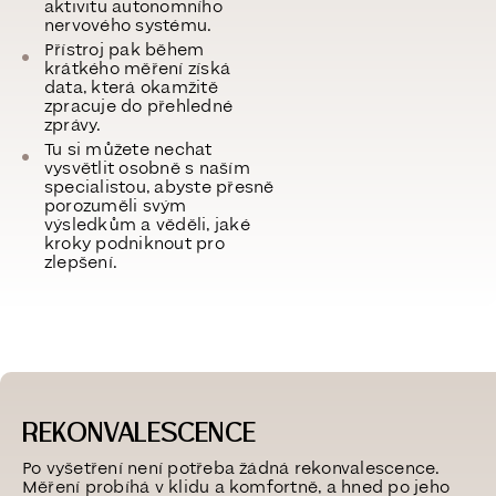
aktivitu autonomního
nervového systému
.
Přístroj pak během
krátkého měření získá
data, která okamžitě
zpracuje do přehledné
zprávy.
Tu si můžete nechat
vysvětlit osobně s naším
specialistou
, abyste přesně
porozuměli svým
výsledkům a věděli, jaké
kroky podniknout pro
zlepšení.
REKONVALESCENCE
Po vyšetření
není potřeba žádná rekonvalescence
.
Měření probíhá v klidu a komfortně, a hned po jeho