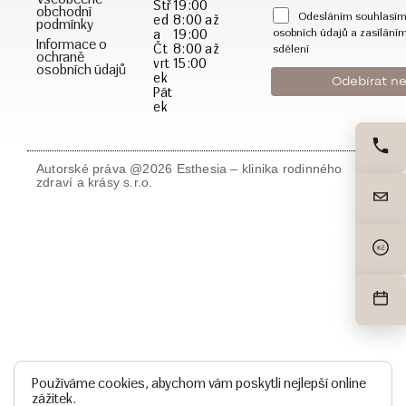
Stř
19:00
obchodní
Odesláním souhlasím
ed
8:00 až
podmínky
a
19:00
osobních údajů a zasílání
Informace o
Čt
8:00 až
sdělení
ochraně
vrt
15:00
osobních údajů
ek
Pát
ek
Autorské práva @2026 Esthesia – klinika rodinného
zdraví a krásy s.r.o.
Kč
Používáme cookies, abychom vám poskytli nejlepší online
zážitek.