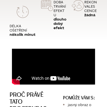
DOBA
REKON
TRVÁNÍ
VALES
EFEKT
CENCE
U
žádná
dlouho
dobý
DÉLKA
efekt
OŠETŘENÍ
několik minut
PROČ PRÁVĚ
POMŮŽE VÁM S:
TATO
jasný obraz o