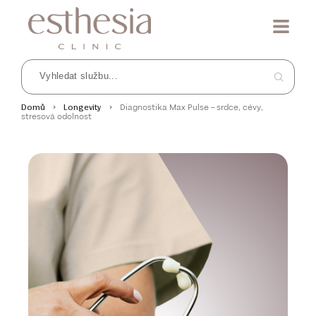
Diagnostika Max Pulse – srdce, cévy,
Domů
Longevity
stresová odolnost