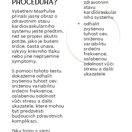
PROCEDURA?
zdravotním
stavu
Vyšetření MaxPulse
kardiovaskulár
přináší
jasný obraz o
ního systému
zdravotním stavu
odhalit
kardiovaskulárního
zvýšenou
systému
ještě předtím,
tuhost cév,
než se projeví akutní
sníženou
potíže, jako je bušení
variabilitu
srdce, častá únava,
srdeční
výkyvy krevního tlaku
frekvence,
nebo jiné nepříjemné
oslabenou
symptomy.
odolnost vůči
stresu a další
S pomocí tohoto testu
ukazatele
dokážeme
odhalit
zvýšenou tuhost cév,
sníženou variabilitu
srdeční frekvence,
oslabenou odolnost
vůči stresu a další
ukazatele
, které mohou
být předzvěstí
budoucích zdravotních
komplikací.
Díky tomu s vámi