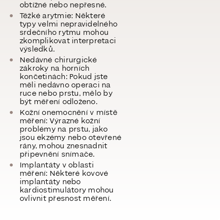
obtížné nebo nepřesné.
Těžké arytmie:
Některé
typy velmi nepravidelného
srdečního rytmu mohou
zkomplikovat interpretaci
výsledků.
Nedávné chirurgické
zákroky
na horních
končetinách: Pokud jste
měli nedávno operaci na
ruce nebo prstu, mělo by
být měření odloženo.
Kožní onemocnění v místě
měření
: Výrazné kožní
problémy na prstu, jako
jsou ekzémy nebo otevřené
rány, mohou znesnadnit
připevnění snímače.
Implantáty v oblasti
měření
: Některé kovové
implantáty nebo
kardiostimulátory mohou
ovlivnit přesnost měření.