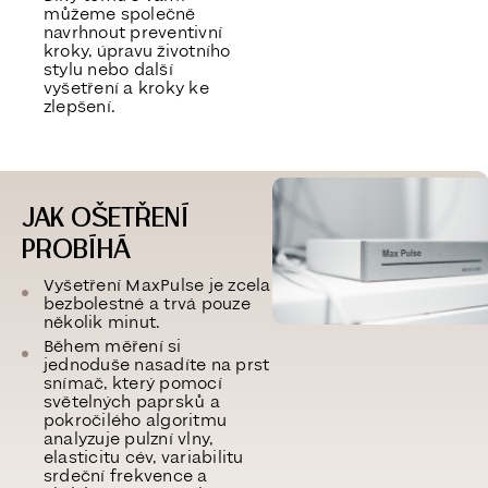
můžeme společně
navrhnout preventivní
kroky, úpravu životního
stylu nebo další
vyšetření a kroky ke
zlepšení.
JAK OŠETŘENÍ
PROBÍHÁ
Vyšetření MaxPulse je
zcela
bezbolestné a trvá pouze
několik minut
.
Během měření si
jednoduše nasadíte na prst
snímač, který pomocí
světelných paprsků a
pokročilého algoritmu
analyzuje
pulzní vlny,
elasticitu cév, variabilitu
srdeční frekvence a