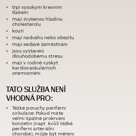
trpí vysokým krevním
tlakem
mají zvýšenou hladinu
cholesterolu
kouří
mají nadváhu nebo obezitu
mají sedavé zaměstnání
jsou vystaveni
dlouhodobému stresu
mají v rodině výskyt
kardiovaskulárních
onemocnění
TATO SLUŽBA NENÍ
VHODNÁ PRO:
Těžké poruchy periferní
cirkulace
: Pokud máte
velmi špatné prokrvení
končetin (např. kvůli těžké
periferní arteriální
chorobě), může být měření