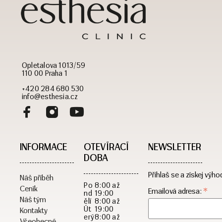
Opletalova 1013/59
110 00 Praha 1
+420 284 680 530
info@esthesia.cz
INFORMACE
OTEVÍRACÍ
NEWSLETTER
DOBA​
Přihlaš se a získej výho
Náš příběh
Po
8:00 až
Ceník
*
Emailová adresa:
nd
19:00
Náš tým
ělí
8:00 až
Út
19:00
Kontakty
erý
8:00 až
Všeobecné