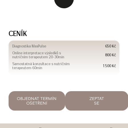
CENÍK
Diagnostika MaxPulse
650 Kč
Online interpretace výsledků s
800 Kč
nutričním terapeutem 20-30min
Samostatná konzultace s nutričním
1 500 Kč
terapeutem 60min
OBJEDNAT TERMÍN
ZEPTAT
OŠETŘENÍ
SE