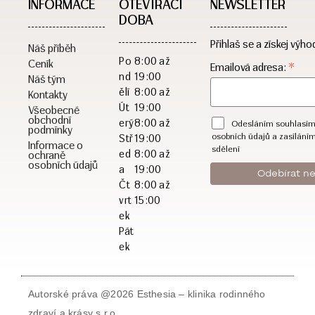
INFORMACE
OTEVÍRACÍ
NEWSLETTER
DOBA​
Přihlaš se a získej výho
Náš příběh
Po
8:00 až
Ceník
*
Emailová adresa:
nd
19:00
Náš tým
ělí
8:00 až
Kontakty
Út
19:00
Všeobecné
obchodní
erý
8:00 až
Odesláním souhlasím
podmínky
osobních údajů a zasílání
Stř
19:00
Informace o
sdělení
ed
8:00 až
ochraně
osobních údajů
a
19:00
Čt
8:00 až
vrt
15:00
ek
Pát
ek
Autorské práva @2026 Esthesia – klinika rodinného
zdraví a krásy s.r.o.