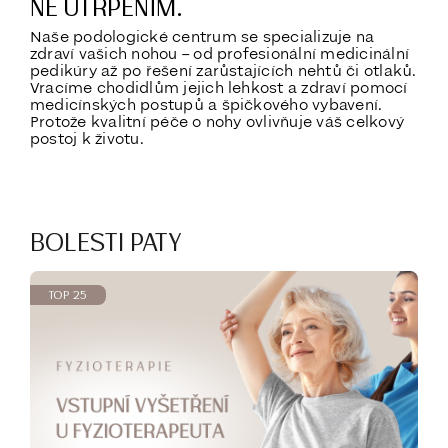
NE UTRPENÍM.
Naše podologické centrum se specializuje na
zdraví vašich nohou – od profesionální medicinální
pedikúry až po řešení zarůstajících nehtů či otlaků.
Vracíme chodidlům jejich lehkost a zdraví pomocí
medicínských postupů a špičkového vybavení.
Protože kvalitní péče o nohy ovlivňuje váš celkový
postoj k životu.
BOLESTI PATY
TOP 25