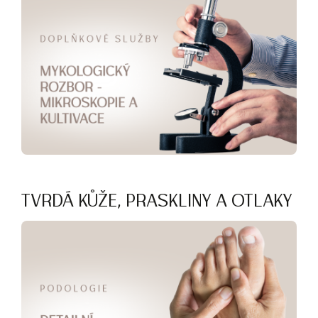
TVRDÁ KŮŽE, PRASKLINY A OTLAKY