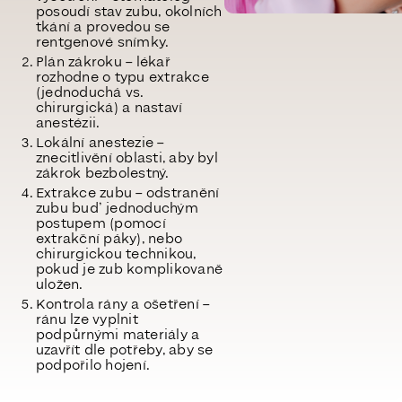
posoudí stav zubu, okolních
tkání a provedou se
rentgenové snímky.
Plán zákroku
– lékař
rozhodne o typu extrakce
(jednoduchá vs.
chirurgická) a nastaví
anestézii.
Lokální anestezie
–
znecitlivění oblasti, aby byl
zákrok bezbolestný.
Extrakce zubu
– odstranění
zubu buď jednoduchým
postupem (pomocí
extrakční páky), nebo
chirurgickou technikou,
pokud je zub komplikovaně
uložen.
Kontrola rány a ošetření
–
ránu lze vyplnit
podpůrnými materiály a
uzavřít dle potřeby, aby se
podpořilo hojení.