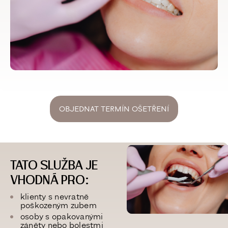
OBJEDNAT TERMÍN OŠETŘENÍ
TATO SLUŽBA JE
VHODNÁ PRO:
klienty s
nevratně
poškozeným zubem
osoby s
opakovanými
záněty nebo bolestmi