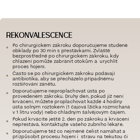
REKONVALESCENCE
Po chirurgickém zákroku doporučujeme studené
obklady po 30 min s přestávkami. Zvláště
bezprostředně po chirurgickém zákroku, kdy
chlazení pomůže zabránit otokům a urychlit
proces hojení.
Často se po chirurgickém zákroku podávají
antibiotika, aby se přecházelo případnému
rozšiřování zánětu.
Doporučujeme neproplachovat ústa po
provedeném zákroku. Druhý den, pokud již není
krvácení, můžete proplachovat každé 4 hodiny
ústa solným roztokem (1 čajová lžička rozmíchaná
v 1 litru vody) nebo chladným šalvějovým čajem.
Pokud krvácíte ještě 2. den po zákroku a krvácení
nepřestává, kontaktujte vašeho zubního lékaře.
Doporučujeme též co nejméně čelist namáhat a
přizpůsobit procesu hojení i stravu na tekutou či