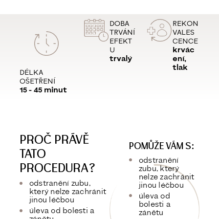
DOBA
REKON
TRVÁNÍ
VALES
EFEKT
CENCE
U
krvác
trvalý
ení,
tlak
DÉLKA
OŠETŘENÍ
15 - 45 minut
PROČ PRÁVĚ
POMŮŽE VÁM S:
TATO
odstranění
PROCEDURA?
zubu, který
nelze zachránit
odstranění zubu,
jinou léčbou
který nelze zachránit
úleva od
jinou léčbou
bolesti a
úleva od bolesti a
zánětu