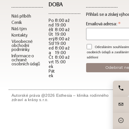
DOBA​
Přihlaš se a získej výho
Náš příběh
Po
8:00 až
Ceník
*
Emailová adresa:
nd
19:00
Náš tým
ělí
8:00 až
Út
19:00
Kontakty
erý
8:00 až
Všeobecné
Stř
19:00
obchodní
Odesláním souhlasím
ed
8:00 až
podmínky
a
19:00
osobních údajů a zasílání
Informace o
Čt
8:00 až
sdělení
ochraně
vrt
15:00
osobních údajů
ek
Pát
ek
Autorské práva @2026 Esthesia – klinika rodinného
zdraví a krásy s.r.o.
Kč