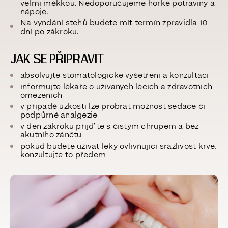
velmi měkkou. Nedoporučujeme horké potraviny a
nápoje.
Na vyndání stehů budete mít termín zpravidla 10
dní po zákroku.
JAK SE PŘIPRAVIT
absolvujte
stomatologické vyšetření a konzultaci
informujte lékaře o užívaných lécích a zdravotních
omezeních
v případě úzkosti lze probrat možnost sedace či
podpůrné analgezie
v den zákroku přijďte s čistým chrupem a bez
akutního zánětu
pokud budete užívat léky ovlivňující srážlivost krve,
konzultujte to předem