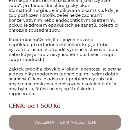
Extrakce zubu, běžně označovaná jako „vytržení
zubu“, je standardní chirurgický úkon
stomatochirurgie. Je indikován v okamžiku, kdy je
zub poškozen natolik, že jej nelze zachránit
konzervativním nebo endodontickým ošetřením,
pokud je zdrojem opakujících se zánětů, bolestí či
ohrožuje sousední zuby.
K extrakci může dojít i z jiných důvodů —
například při ortodontické léčbě, kdy je třeba
vytvořit prostor, v případě výrazné viklavosti zubu,
nebo když je zub v nevýhodném postavení (např.
zuby moudrosti).
Zákrok probíhá obvykle v lokální anestezii, je šetrný
a dnes díky moderním technologiím i velmi dobře
snášený. Cílem je odstranit problémový zub tak,
aby se minimalizovalo poškození okolních tkání a
aby byla zajištěna co nejlepší následná
regenerace.
CENA: od 1 500 Kč
OBJEDNAT TERMÍN OŠETŘENÍ