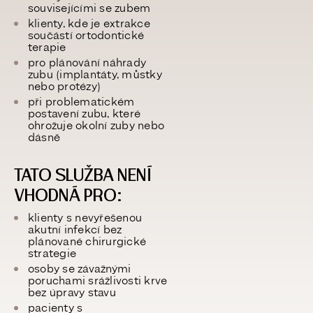
souvisejícími se zubem
klienty, kde je extrakce
součástí
ortodontické
terapie
pro plánování náhrady
zubu (implantáty, můstky
nebo protézy)
při problematickém
postavení zubu, které
ohrožuje okolní zuby nebo
dásně
TATO SLUŽBA NENÍ
VHODNÁ PRO:
klienty s
nevyřešenou
akutní infekcí bez
plánované chirurgické
strategie
osoby se
závažnými
poruchami srážlivosti krve
bez úpravy stavu
pacienty s