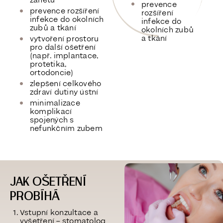
zánětu
prevence
prevence rozšíření
rozšíření
infekce do okolních
infekce do
zubů a tkání
okolních zubů
a tkání
vytvoření prostoru
pro další ošetření
(např. implantace,
protetika,
ortodoncie)
zlepšení celkového
zdraví dutiny ústní
minimalizace
komplikací
spojených s
nefunkčním zubem
JAK OŠETŘENÍ
PROBÍHÁ
Vstupní konzultace a
vyšetření
– stomatolog