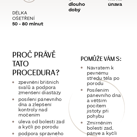
dlouho
únava
dobý
DÉLKA
OŠETŘENÍ
50 - 80 minut
PROČ PRÁVĚ
POMŮŽE VÁM S:
TATO
Návratem k
PROCEDURA?
pevnému
středu těla po
zpevnění břišních
porodu
svalů a podpora
Posílením
zmenšení diastázy
pánevního dna
posílení pánevního
a větším
dna a zlepšení
pocitem
kontroly nad
jistoty při
močením
pohybu
úleva od bolestí zad
Zmírněním
a kyčlí po porodu
bolestí zad,
pánve a kyčlí
podpora správného