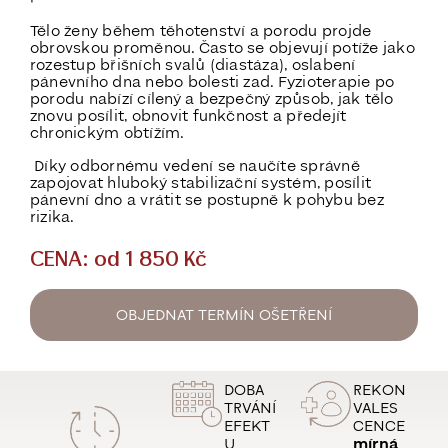
Tělo ženy během těhotenství a porodu projde
obrovskou proměnou. Často se objevují potíže jako
rozestup břišních svalů (diastáza), oslabení
pánevního dna nebo bolesti zad.
Fyzioterapie po
porodu nabízí cílený a bezpečný způsob, jak tělo
znovu posílit, obnovit funkčnost a předejít
chronickým obtížím.
Díky odbornému vedení se naučíte správně
zapojovat hluboký stabilizační systém, posílit
pánevní dno a vrátit se postupně k pohybu bez
rizika.
CENA: od 1 850 Kč
OBJEDNAT TERMÍN OŠETŘENÍ
DOBA
REKON
TRVÁNÍ
VALES
EFEKT
CENCE
U
mírná