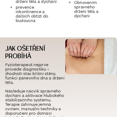
držení těla a dýchání
Obnovením
správného
prevence
držení těla a
inkontinence a
dýchání
dalších obtíží do
budoucna
JAK OŠETŘENÍ
PROBÍHÁ
Fyzioterapeut nejprve
provede diagnostiku –
zhodnotí stav břišní stěny,
funkci pánevního dna a držení
těla.
Následuje nácvik správného
dýchání a aktivace hlubokého
stabilizačního systému.
Terapie zahrnuje jemná
cvičení, manuální techniky a
doporučení pro domácí