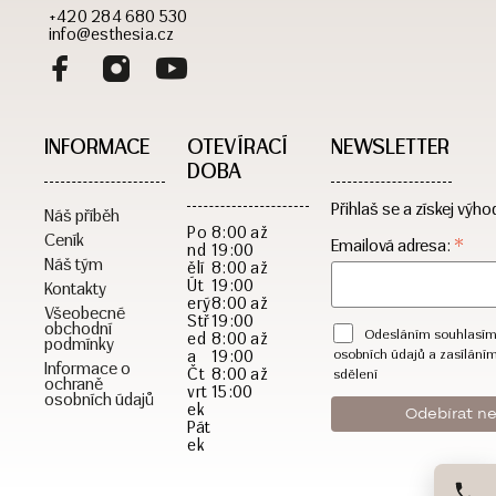
+420 284 680 530
info@esthesia.cz
INFORMACE
OTEVÍRACÍ
NEWSLETTER
DOBA​
Přihlaš se a získej výho
Náš příběh
Po
8:00 až
Ceník
*
Emailová adresa:
nd
19:00
Náš tým
ělí
8:00 až
Út
19:00
Kontakty
erý
8:00 až
Všeobecné
Stř
19:00
obchodní
Odesláním souhlasím
ed
8:00 až
podmínky
a
19:00
osobních údajů a zasílání
Informace o
Čt
8:00 až
sdělení
ochraně
vrt
15:00
osobních údajů
ek
Pát
ek