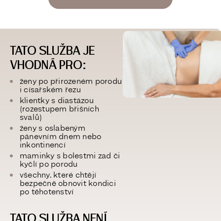
TATO SLUŽBA JE
VHODNÁ PRO:
ženy po přirozeném porodu
i císařském řezu
klientky s diastázou
(rozestupem břišních
svalů)
ženy s oslabeným
pánevním dnem nebo
inkontinencí
maminky s bolestmi zad či
kyčlí po porodu
všechny, které chtějí
bezpečně obnovit kondici
po těhotenství
TATO SLUŽBA NENÍ