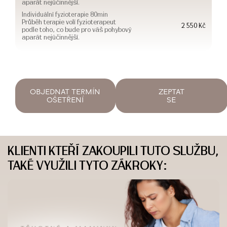
aparát nejúčinnější.
Individuální fyzioterapie 80min
Průběh terapie volí fyzioterapeut
2 550 Kč
podle toho, co bude pro váš pohybový
aparát nejúčinnější.
OBJEDNAT TERMÍN
ZEPTAT
OŠETŘENÍ
SE
KLIENTI KTEŘÍ ZAKOUPILI TUTO SLUŽBU,
TAKÉ VYUŽILI TYTO ZÁKROKY: