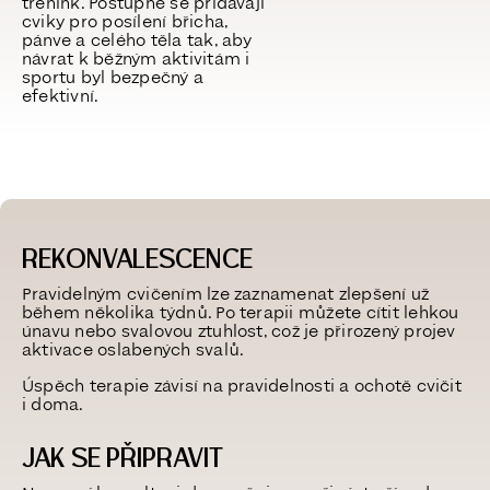
trénink. Postupně se přidávají
cviky pro posílení břicha,
pánve a celého těla tak, aby
návrat k běžným aktivitám i
sportu byl bezpečný a
efektivní.
REKONVALESCENCE
Pravidelným cvičením lze zaznamenat zlepšení už
během několika týdnů. Po terapii můžete cítit lehkou
únavu nebo svalovou ztuhlost, což je přirozený projev
aktivace oslabených svalů.
Úspěch terapie závisí na pravidelnosti a ochotě cvičit
i doma.
JAK SE PŘIPRAVIT