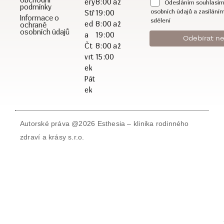
erý
8:00 až
Odesláním souhlasím
podmínky
osobních údajů a zasílání
Stř
19:00
Informace o
sdělení
ed
8:00 až
ochraně
osobních údajů
a
19:00
Čt
8:00 až
vrt
15:00
ek
Pát
ek
Autorské práva @2026 Esthesia – klinika rodinného
zdraví a krásy s.r.o.