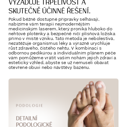
VYŽADUJE TRPĚLIVOST A
SKUTEČNĚ ÚČINNÉ ŘEŠENÍ.
Pokud běžně dostupné přípravky selhávají,
nabízíme vám terapii nejmodernějším
medicínským laserem, který proniká hluboko do
nehtové ploténky a bezpečně ničí plísňová ložiska
přímo v místě vzniku. Tato metoda je nebolestivá,
nezatěžuje organismus léky a výrazně urychluje
růst zdravého, čistého nehtu. V kombinaci s
odbornou pedikúrou a individuálním plánem péče
vám pomůžeme vrátit vašim nohám jejich zdraví a
estetický vzhled, abyste se už nemuseli obávat
otevřené obuvi nebo návštěvy bazénu.