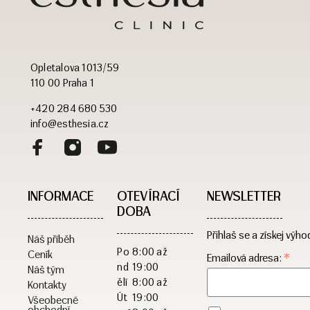
Opletalova 1013/59
110 00 Praha 1
+420 284 680 530
info@esthesia.cz
INFORMACE
OTEVÍRACÍ
NEWSLETTER
DOBA​
Přihlaš se a získej výho
Náš příběh
Po
8:00 až
Ceník
*
Emailová adresa:
nd
19:00
Náš tým
ělí
8:00 až
Kontakty
Út
19:00
Všeobecné
obchodní