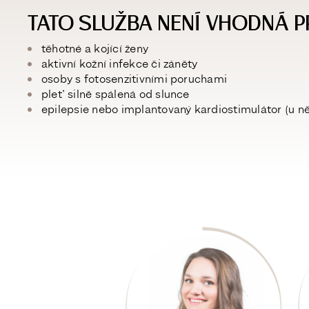
TATO SLUŽBA NENÍ VHODNÁ P
těhotné a kojící ženy
aktivní kožní infekce či záněty
osoby s fotosenzitivními poruchami
pleť silně spálená od slunce
epilepsie nebo implantovaný kardiostimulátor (u ně