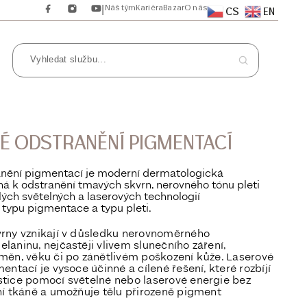
Náš tým
Kariéra
Bazar
O nás
|
CS
EN
É ODSTRANĚNÍ PIGMENTACÍ
anění pigmentací je moderní dermatologická
á k odstranění tmavých skvrn, nerovného tónu pleti
ých světelných a laserových technologií
typu pigmentace a typu pleti.
rny vznikají v důsledku nerovnoměrného
aninu, nejčastěji vlivem slunečního záření,
měn, věku či po zánětlivém poškození kůže. Laserové
entací je vysoce účinné a cílené řešení, které
rozbíjí
tice
pomocí světelné nebo laserové energie bez
í tkáně a umožňuje tělu přirozeně pigment