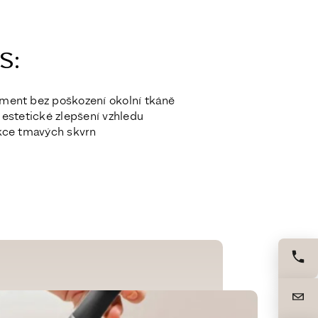
:​
gment bez poškození okolní tkáně
 estetické zlepšení vzhledu
ukce tmavých skvrn