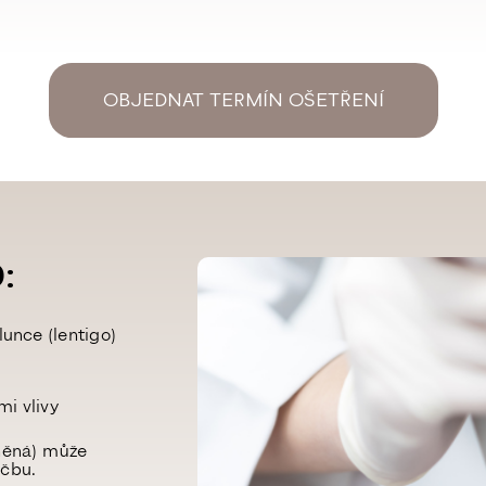
OBJEDNAT TERMÍN OŠETŘENÍ
:
unce (lentigo)
i vlivy
něná) může
éčbu.