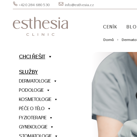
+420 284 680 530
info@esthesia.cz
CENÍK
BL
Domů
Dermato
CHCI ŘEŠIT
SLUŽBY
DERMATOLOGIE
PODOLOGIE
KOSMETOLOGIE
PÉČE O TĚLO
FYZIOTERAPIE
GYNEKOLOGIE
STOMATOLOGIE