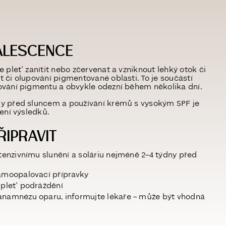
ALESCENCE
 pleť zanítit nebo zčervenat a vzniknout lehký otok či
t či olupování pigmentované oblasti
. To je součástí
ování pigmentu a obvykle
odezní během několika dní
.
y před sluncem a používání krémů s vysokým SPF je
ení výsledků.
ŘIPRAVIT
tenzivnímu slunění a soláriu nejméně
2–4 týdny před
amoopalovací přípravky
 pleť podráždění
namnézu oparu, informujte lékaře – může být vhodná