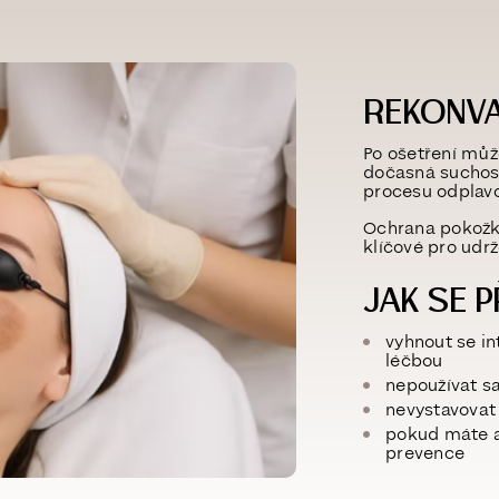
REKONV
Po ošetření může
dočasná
suchos
procesu odplav
Ochrana pokožk
klíčové
pro udrž
JAK SE P
vyhnout se in
léčbou
nepoužívat s
nevystavovat
pokud máte a
prevence