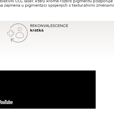
blativní
CO₂ laser
, který kromě rozbití pigmentu podporuje 
inná zejména u pigmentací spojených s texturálními změnam
REKONVALESCENCE
krátká