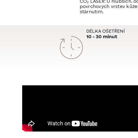
CO₂ LASER:
U hlubších, o
povrchových vrstev kůže 
stárnutím.
DÉLKA OŠETŘENÍ
10 - 30 minut