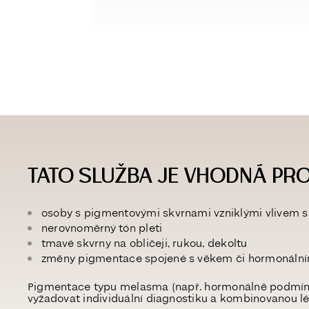
TATO SLUŽBA JE VHODNÁ PRO
osoby s pigmentovými skvrnami vzniklými vlivem sl
nerovnoměrný tón pleti
tmavé skvrny na obličeji, rukou, dekoltu
změny pigmentace spojené s věkem či hormonálním
Pigmentace typu melasma (např. hormonálně podmí
vyžadovat individuální diagnostiku a kombinovanou l