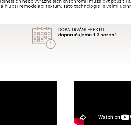
dolnějších nebo výraznějších dyschromií může být použit i a
a hlubší remodelaci textury. Tato technologie je velmi úč
DOBA TRVÁNÍ EFEKTU
doporučujeme 1-3 sezení