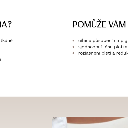
RA?
POMŮŽE VÁM S
 tkáně
cílené působení na pi
sjednocení tónu pleti a
rozjasnění pleti a red
í