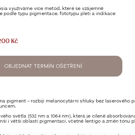
hesia využíváme
více metod
, které se vzájemně
 se podle typu pigmentace, fototypu pleti a indikace
200 Kč
OBJEDNAT TERMÍN OŠETŘENÍ
 na pigment – rozbíjí melanocytární shluky bez laserového p
luncem.
vého světla (532 nm a 1064 nm), která je
cíleně absorbová
ší i větší oblasti pigmentací, včetně lentigo a změn tónu ple