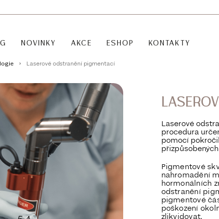
OG
NOVINKY
AKCE
ESHOP
KONTAKTY
Laserové odstranění pigmentací
logie
LASEROV
Laserové odstr
procedura určen
pomocí pokročil
přizpůsobených 
Pigmentové skv
nahromadění mel
hormonálních z
odstranění pigm
pigmentové čás
poškození okoln
zlikvidovat.