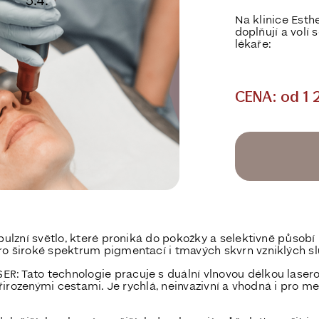
Na klinice Est
doplňují a volí
lékaře:
CENA: od 1 
pulzní světlo, které proniká do pokožky a selektivně působí
o široké spektrum pigmentací i tmavých skvrn vzniklých s
ER:
Tato technologie pracuje s duální vlnovou délkou lasero
přirozenými cestami. Je rychlá, neinvazivní a vhodná i pro men