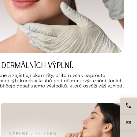
 DERMÁLNÍCH VÝPLNÍ.
čné a zajišťují okamžitý, přitom však naprosto
tních rýh, korekci kruhů pod očima i zvýraznění lícních
obličeje dosahujeme výsledků, které osvěží váš vzhled,