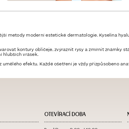
jší metody moderní estetické dermatologie. Kyselina hyaluron
arovat kontury obličeje, zvýraznit rysy a zmírnit známky stá
ní hlubších vrásek.
ez umělého efektu. Každé ošetření je vždy přizpůsobeno anat
OTEVÍRACÍ DOBA​