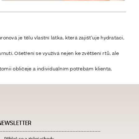
ová je tělu vlastní látka, která zajišťuje hydrataci,
rnutí. Ošetření se využívá nejen ke zvětšení rtů, ale
omii obličeje a individuálním potřebám klienta.
NEWSLETTER
Přihlaš se a získej výhody