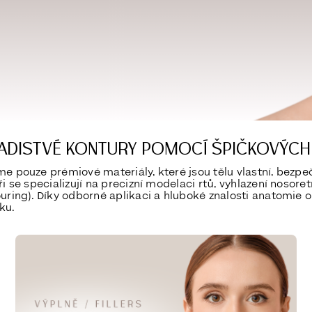
ADISTVÉ KONTURY POMOCÍ ŠPIČKOVÝCH
me pouze prémiové materiály, které jsou tělu vlastní, bezpe
ři se specializují na precizní modelaci rtů, vyhlazení nosore
ouring). Díky odborné aplikaci a hluboké znalosti anatomie 
ku.