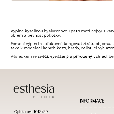
Výplně kyselinou hyaluronovou patří mezi nejvyužívaně
objem a pevnost pokožky.
Pomocí výplní lze efektivně korigovat ztrátu objemu, tv
také k modelaci lícních kostí, brady, čelisti či vyhlaze
Výsledkem je
svěží, vyvážený a přirozený vzhled
, b
INFORMACE
Opletalova 1013/59