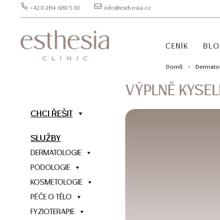
+420 284 680 530
info@esthesia.cz
CENÍK
BL
Domů
Dermato
VÝPLNĚ KYSEL
CHCI ŘEŠIT
SLUŽBY
DERMATOLOGIE
PODOLOGIE
KOSMETOLOGIE
PÉČE O TĚLO
FYZIOTERAPIE