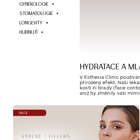
GYNEKOLOGIE
STOMATOLOGIE
LONGEVITY
HUBNUTÍ
HYDRATACE A ML
V Esthesia Clinic používá
přirozený efekt. Naši léka
kostí či brady (face cont
aniž by změnily vaši mimi
AKCE