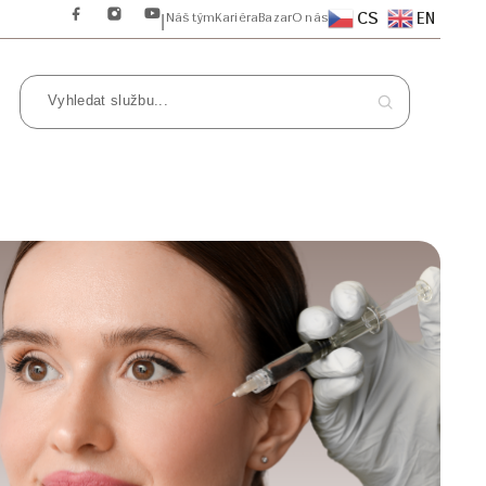
CS
EN
Náš tým
Kariéra
Bazar
O nás
|