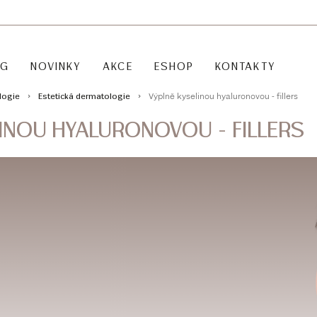
OG
NOVINKY
AKCE
ESHOP
KONTAKTY
Výplně kyselinou hyaluronovou - fillers
logie
Estetická dermatologie
INOU HYALURONOVOU - FILLERS