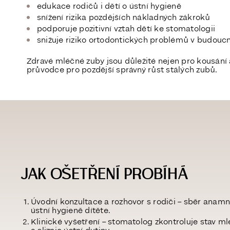
edukace rodičů i dětí o ústní hygieně
snížení rizika pozdějších nákladných zákroků
podporuje
pozitivní vztah dětí ke stomatologii
snižuje riziko ortodontických problémů v budouc
Zdravé mléčné zuby jsou důležité nejen pro kousání a
průvodce pro pozdější správný růst stálých zubů.
JAK OŠETŘENÍ PROBÍHÁ
Úvodní konzultace a rozhovor s rodiči
– sběr anamné
ústní hygieně dítěte.
Klinické vyšetření
– stomatolog zkontroluje stav ml