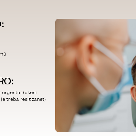
:
émů
RO:
í urgentní řešení
 je třeba řešit zánět)