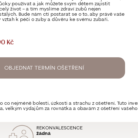
ůcky používat a jak můžete svým dětem zajistit
celý život – a tím myslíme zdraví zubů nejen
 stálých.
Bude nám ctí postarat se o to, aby právě vaše
ý vztah k péči o zuby a důvěru ke svému zubaři.
90 Kč
OBJEDNAT TERMÍN OŠETŘENÍ
o nejméně bolesti, úzkosti a strachu z ošetření. Tuto inves
a, velkým výdajům za rovnátka a obavám z ošetření vašeho 
REKONVALESCENCE
žádná