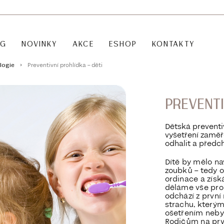
OG
NOVINKY
AKCE
ESHOP
KONTAKTY
Preventivní prohlídka – děti
logie
PREVENTI
Dětská preventi
vyšetření zaměř
odhalit a předc
Dítě by mělo na
zoubků – tedy o
ordinace a získ
děláme vše pro 
odchází z první
strachu, kterým 
ošetřením nebyl
Rodičům na prvn