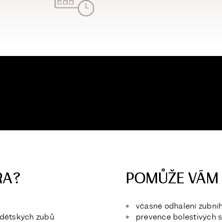
RA?
POMŮŽE VÁM S
včasné odhalení zubní
 dětských zubů
prevence bolestivých 