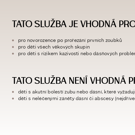
TATO SLUŽBA JE VHODNÁ PRO
pro
novorozence po prořezání prvních zoubků
pro děti všech věkových skupin
pro děti s rizikem kazivosti nebo dásňových probl
TATO SLUŽBA NENÍ VHODNÁ P
děti s
akutní bolestí zubu nebo dásní
, které vyžaduj
děti s
neléčenými záněty dásní či abscesy
(nejdříve