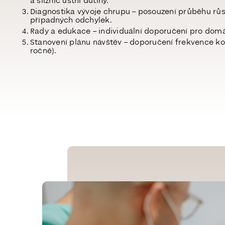
a sliznic ústní dutiny.
Diagnostika vývoje chrupu
– posouzení průběhu růs
případných odchylek.
Rady a edukace
– individuální doporučení pro domá
Stanovení plánu návštěv
– doporučení frekvence ko
ročně
).