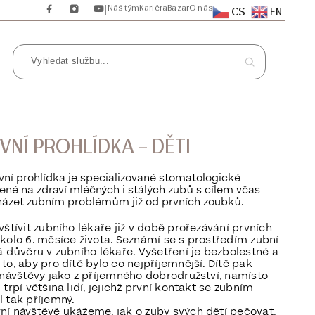
Náš tým
Kariéra
Bazar
O nás
|
CS
EN
VNÍ PROHLÍDKA – DĚTI
vní prohlídka je specializované stomatologické
ené na zdraví mléčných i stálých zubů s cílem včas
házet zubním problémům již od prvních zoubků.
vštívit zubního lékaře již v době prořezávání prvních
kolo 6. měsíce života. Seznámí se s prostředím zubní
á důvěru v zubního lékaře. Vyšetření je bezbolestné a
to, aby pro dítě bylo co nejpříjemnější. Dítě pak
 návštěvy jako z příjemného dobrodružství, namísto
trpí většina lidí, jejichž první kontakt se zubním
 tak příjemný.
í návštěvě ukážeme, jak o zuby svých dětí pečovat,