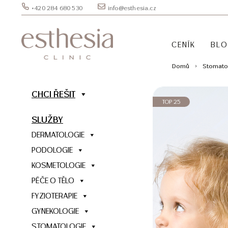
+420 284 680 530
info@esthesia.cz
CENÍK
BL
Domů
Stomato
CHCI ŘEŠIT
TOP 25
SLUŽBY
DERMATOLOGIE
PODOLOGIE
KOSMETOLOGIE
PÉČE O TĚLO
FYZIOTERAPIE
GYNEKOLOGIE
STOMATOLOGIE