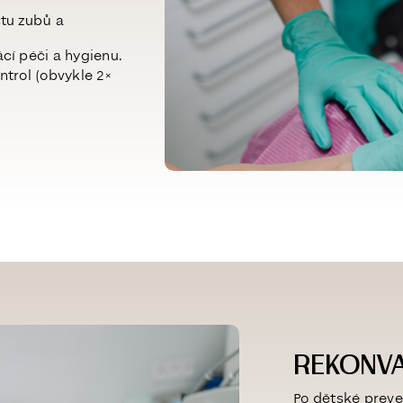
tu zubů a
cí péči a hygienu.
ntrol (obvykle
2×
REKONV
Po dětské preve