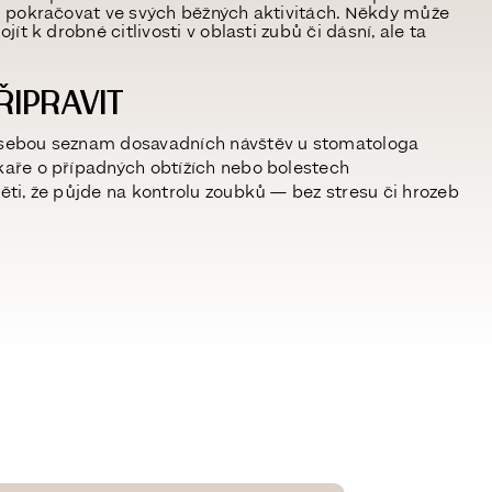
 pokračovat ve svých běžných aktivitách. Někdy může
jít k drobné citlivosti v oblasti zubů či dásní, ale ta
ŘIPRAVIT
 sebou seznam dosavadních návštěv u stomatologa
kaře o případných obtížích nebo bolestech
těti, že půjde na kontrolu zoubků — bez stresu či hrozeb