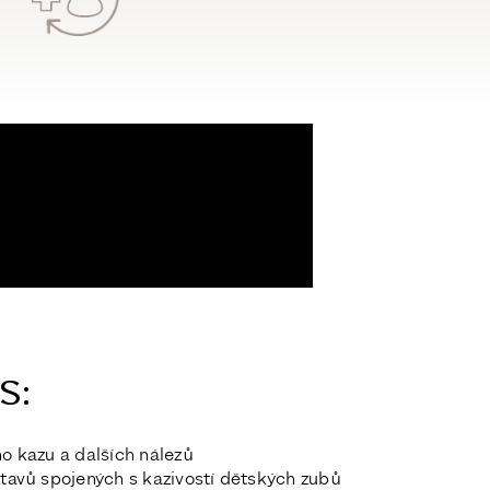
:​
ho kazu
a dalších nálezů
stavů
spojených s kazivostí dětských zubů