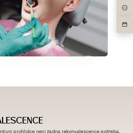
Kč
ALESCENCE
ntivní prohlídce
není žádná rekonvalescence potřeba
.