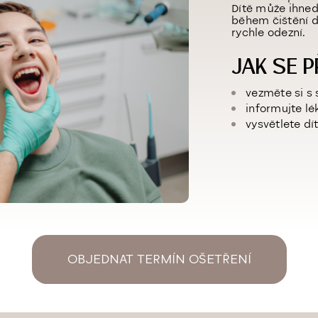
Dítě může ihned
během čištění do
rychle odezní.
JAK SE P
vezměte si s
informujte lé
vysvětlete dí
OBJEDNAT TERMÍN OŠETŘENÍ