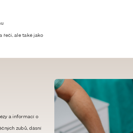
nu
 řeči, ale také jako
zy a informací o
éčných zubů, dásní