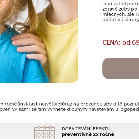
jaké zubní pom
zdravé zuby po 
mléčných, ale i
děti měli kladn
CENA: od 6
odičům klást největší důraz na prevenci, aby dítě poznalo c
ároveň vy sami se tím vyhnete dlouhým návštěvám u logoped
DOBA TRVÁNÍ EFEKTU
preventivně 2x ročně