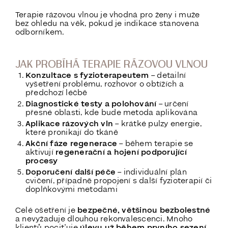
Terapie rázovou vlnou je vhodná pro ženy i muže
bez ohledu na věk, pokud je indikace stanovena
odborníkem.
JAK PROBÍHÁ TERAPIE RÁZOVOU VLNOU
Konzultace s fyzioterapeutem
– detailní
vyšetření problému, rozhovor o obtížích a
předchozí léčbě
Diagnostické testy a polohování
– určení
přesné oblasti, kde bude metoda aplikována
Aplikace rázových vln
– krátké pulzy energie,
které pronikají do tkáně
Akční fáze regenerace
– během terapie se
aktivují
regenerační a hojení podporující
procesy
Doporučení další péče
– individuální plán
cvičení, případně propojení s další fyzioterapií či
doplňkovými metodami
Celé ošetření je
bezpečné, většinou bezbolestné
a nevyžaduje dlouhou rekonvalescenci. Mnoho
klientů pociťuje
úlevu už během prvního sezení