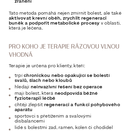
zranění
Tato metoda pomáhá nejen zmírnit bolest, ale také
aktivovat krevní oběh, zrychlit regeneraci
buněk a podpořit metabolické procesy
v oblasti,
která je léčena.
PRO KOHO JE TERAPIE RÁZOVOU VLNOU
VHODNÁ
Terapie je určena pro klienty, kteří:
trpí
chronickou nebo opakující se bolestí
svalů, šlach nebo kloubů
hledají
neinvazivní řešení bez operace
mají bolest, která
neodpovídá běžné
fyzioterapii léčbě
chtějí zlepšit
regeneraci a funkci pohybového
aparátu
sportovci s přetížením a svalovými
disbalancemi
lidé s bolestmi zad, ramen, kolen či chodidel