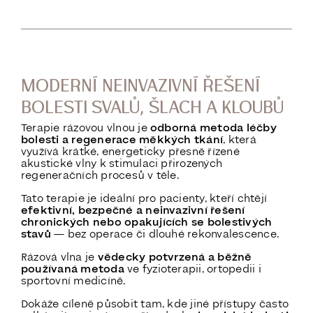
MODERNÍ NEINVAZIVNÍ ŘEŠENÍ
BOLESTI SVALŮ, ŠLACH A KLOUBŮ
Terapie rázovou vlnou je
odborná metoda léčby
bolesti a regenerace měkkých tkání
, která
využívá krátké, energeticky přesně řízené
akustické vlny k stimulaci přirozených
regeneračních procesů v těle.
Tato terapie je ideální pro pacienty, kteří chtějí
efektivní, bezpečné a neinvazivní řešení
chronických nebo opakujících se bolestivých
stavů
— bez operace či dlouhé rekonvalescence.
Rázová vlna je
vědecky potvrzená a běžně
používaná metoda
ve fyzioterapii, ortopedii i
sportovní medicíně.
Dokáže cíleně působit tam, kde jiné přístupy často