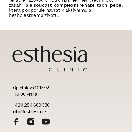
Terapie rázovou vlnou u nás není jen „technický
zásah“, ale
součást komplexní rehabilitační péče
,
která podporuje návrat k aktivnímu a
bezbolestnému životu.
Opletalova 1013/59
110 00 Praha 1
+420 284 680 530
info@esthesia.cz