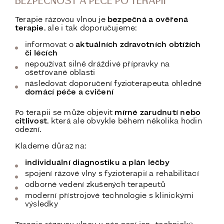
BEZPEČNOST A PÉČE PO TERAPII
Terapie rázovou vlnou je
bezpečná a ověřená
terapie
, ale i tak doporučujeme:
informovat o
aktuálních zdravotních obtížích
či lécích
nepoužívat silně dráždivé přípravky na
ošetřované oblasti
následovat doporučení fyzioterapeuta ohledně
domácí péče a cvičení
Po terapii se může objevit
mírné zarudnutí nebo
citlivost
, která ale obvykle během několika hodin
odezní.
Klademe důraz na:
individuální diagnostiku a plán léčby
spojení rázové vlny s fyzioterapií a rehabilitací
odborné vedení zkušených terapeutů
moderní přístrojové technologie s klinickými
výsledky