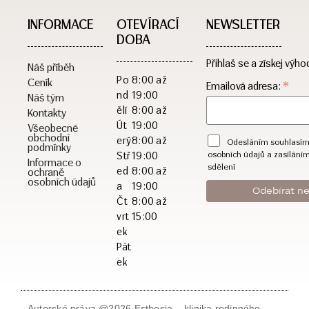
INFORMACE
OTEVÍRACÍ
NEWSLETTER
DOBA​
Přihlaš se a získej výho
Náš příběh
Po
8:00 až
Ceník
*
Emailová adresa:
nd
19:00
Náš tým
ělí
8:00 až
Kontakty
Út
19:00
Všeobecné
obchodní
erý
8:00 až
Odesláním souhlasím
podmínky
osobních údajů a zasílání
Stř
19:00
Informace o
sdělení
ed
8:00 až
ochraně
osobních údajů
a
19:00
Čt
8:00 až
vrt
15:00
ek
Pát
ek
Autorské práva @2026 Esthesia – klinika rodinného