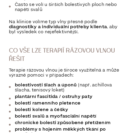
Často se volí u širších bolestivých ploch nebo
napětí svalů
Na klinice volíme typ vlny přesně podle
diagnostiky a individuální potřeby klienta
, aby
byl výsledek co nejefektivnější.
CO VŠE LZE TERAPIÍ RÁZOVOU VLNOU
ŘEŠIT
Terapie rázovou vlnou je široce využitelná a může
výrazně pomoci v případech:
bolestivosti šlach a úponů
(např. achillova
šlacha, tenisový loket)
plantární fascitida / ostruhy paty
bolesti ramenního pletence
bolesti kolene a čéšky
bolesti svalů a myofasciální napětí
chronické bolesti způsobené přetížením
problémy s hojením měkkých tkání po