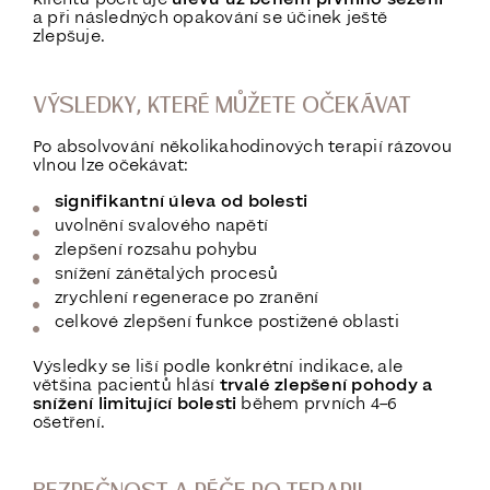
a při následných opakování se účinek ještě
zlepšuje.
VÝSLEDKY, KTERÉ MŮŽETE OČEKÁVAT
Po absolvování několikahodinových terapií rázovou
vlnou lze očekávat:
signifikantní úleva od bolesti
uvolnění svalového napětí
zlepšení rozsahu pohybu
snížení zánětalých procesů
zrychlení regenerace po zranění
celkové zlepšení funkce postižené oblasti
Výsledky se liší podle konkrétní indikace, ale
většina pacientů hlásí
trvalé zlepšení pohody a
snížení limitující bolesti
během prvních 4–6
ošetření.