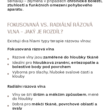
selhávají – zejména v případech
chronické bolesti,
ztuhlosti a funkčních omezení pohybového
aparátu
.
FOKUSOVANÁ VS. RADIÁLNÍ RÁZOVÁ
VLNA – JAKÝ JE ROZDÍL?
Existují dva hlavní typy terapie rázovou vlnou:
Fokusovaná rázová vlna
Rázové vlny jsou
zaměřené do hloubky tkáně
Ideální pro
hloubková zranění, entezopatie a
bolestivé body pod povrchem
Výborná pro šlachy, hluboké svalové části a
klouby
Radiální rázová vlna
Vlny se šíří
širším a měkčím způsobem
, méně
do hloubky
Dobrá pro
měkčí tkáně, povrchové oblasti a
svaly