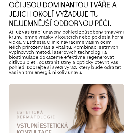
OČI JSOU DOMINANTOU TVÁŘE A
JEJICH OKOLÍ VYŽADUJE TU
NEJJEMNĚJŠÍ ODBORNOU PÉČI.
Ať už vás trápí unavený pohled způsobený tmavými
kruhy, jemné vrásky v koutcích nebo pokleslá horní
víčka, v Esthesia Clinic navracíme vašim očím
jejich přirozený jas a vitalitu. Kombinací šetrných
výplňových metod, laserových technologií a
biostimulace dokážeme efektivně regenerovat
citlivou pleť, odstranit stíny a opticky otevřít váš
pohled. Dopřejte si svěží výraz, který bude odrážet
vaši vnitřní energii, nikoliv únavu.