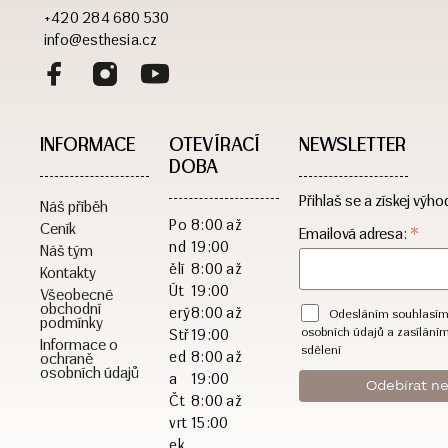
+420 284 680 530
info@esthesia.cz
INFORMACE
OTEVÍRACÍ
NEWSLETTER
DOBA​
Přihlaš se a získej výho
Náš příběh
Po
8:00 až
Ceník
*
Emailová adresa:
nd
19:00
Náš tým
ělí
8:00 až
Kontakty
Út
19:00
Všeobecné
obchodní
erý
8:00 až
Odesláním souhlasím
podmínky
osobních údajů a zasílání
Stř
19:00
Informace o
sdělení
ed
8:00 až
ochraně
osobních údajů
a
19:00
Čt
8:00 až
vrt
15:00
ek