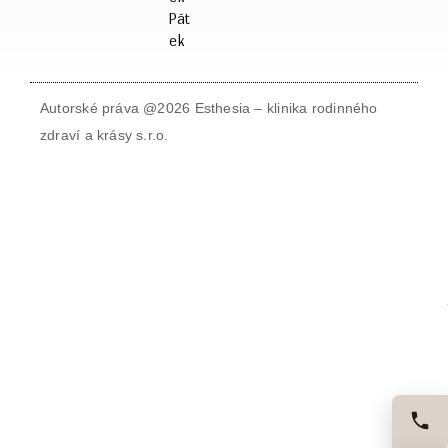
Pát
ek
Autorské práva @2026 Esthesia – klinika rodinného
zdraví a krásy s.r.o.