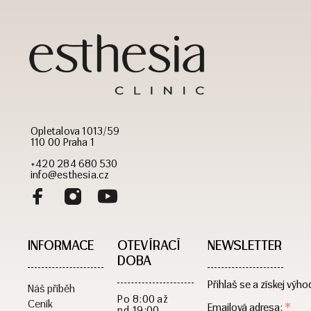
Opletalova 1013/59
110 00 Praha 1
+420 284 680 530
info@esthesia.cz
INFORMACE
OTEVÍRACÍ
NEWSLETTER
DOBA​
Přihlaš se a získej výho
Náš příběh
Po
8:00 až
Ceník
*
Emailová adresa:
nd
19:00