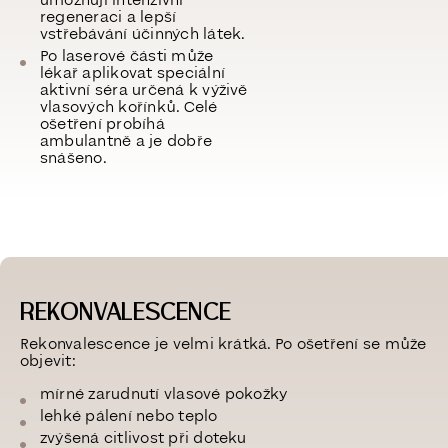
umožňují intenzivní
regeneraci a lepší
vstřebávání účinných látek.
Po laserové části může
lékař aplikovat speciální
aktivní séra určená k výživě
vlasových kořínků. Celé
ošetření probíhá
ambulantně a je dobře
snášeno.
REKONVALESCENCE
Rekonvalescence je velmi krátká. Po ošetření se může
objevit:
mírné zarudnutí vlasové pokožky
lehké pálení nebo teplo
zvýšená citlivost při doteku