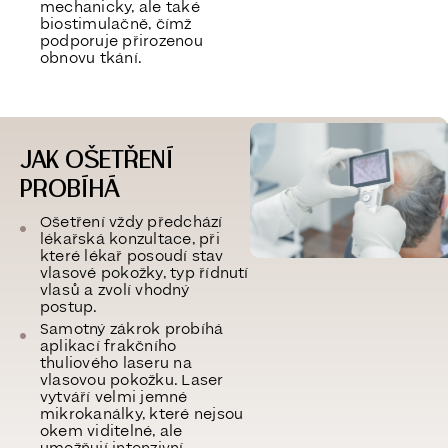
mechanicky, ale také
biostimulačně, čímž
podporuje přirozenou
obnovu tkání.
JAK OŠETŘENÍ
PROBÍHÁ
Ošetření vždy předchází
lékařská konzultace, při
které lékař posoudí stav
vlasové pokožky, typ řídnutí
vlasů a zvolí vhodný
postup.
Samotný zákrok probíhá
aplikací frakčního
thuliového laseru na
vlasovou pokožku. Laser
vytváří velmi jemné
mikrokanálky, které nejsou
okem viditelné, ale