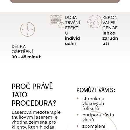
DOBA
REKON
TRVÁNÍ
VALES
EFEKT
CENCE
U
lehké
individ
zarudn
uální
utí
DÉLKA
OŠETŘENÍ
30 - 45 minut
PROČ PRÁVĚ
POMŮŽE VÁM S:
TATO
stimulace
PROCEDURA?
vlasových
folikulů
Laserová mezoterapie
podpora růstu
thuliovým laserem je
vlasů
vhodná zejména pro
zpomalení
klienty, kteří hledají