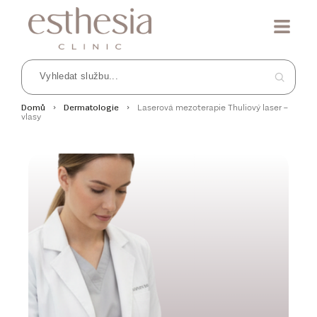
Laserová mezoterapie Thuliový laser –
Domů
Dermatologie
vlasy