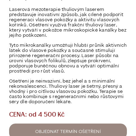
Laserová mezoterapie thuliovým laserem
představuje inovativní způsob, jak cíleně podpořit
regeneraci vlasové pokožky a aktivitu vlasových
kořínků. Ošetření využívá frakční thuliový laser,
který vytváří v pokožce mikroskopické kanálky bez
jejího poškození.
Tyto mikrokanálky umožňují hlubší průnik aktivních
látek do vlasové pokožky a současně stimulují
přirozené regenerační procesy. Laser působí na
úrovni vlasových folikulů, zlepšuje prokrvení,
podporuje buněčnou obnovu a vytváří optimální
prostředí pro růst vlasů.
Ošetření je neinvazivní, bez jehel a s minimální
rekonvalescencí. Thuliový laser je šetrný, přesný a
vhodný i pro citlivou vlasovou pokožku. Terapie se
často kombinuje s regeneračními nebo růstovými
séry dle doporučení lékaře.
CENA: od 4 500 Kč
OBJEDNAT TERMÍN OŠETŘENÍ