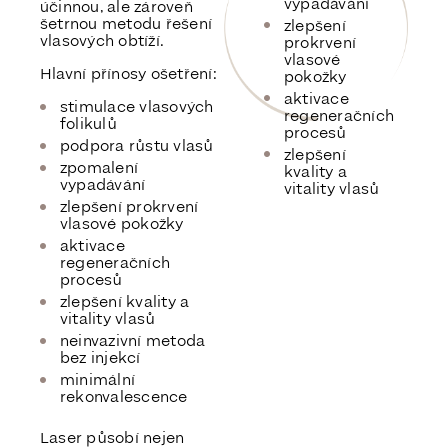
vypadávání
účinnou, ale zároveň
šetrnou metodu řešení
zlepšení
vlasových obtíží.
prokrvení
vlasové
Hlavní přínosy ošetření:
pokožky
aktivace
stimulace vlasových
regeneračních
folikulů
procesů
podpora růstu vlasů
zlepšení
zpomalení
kvality a
vypadávání
vitality vlasů
zlepšení prokrvení
vlasové pokožky
aktivace
regeneračních
procesů
zlepšení kvality a
vitality vlasů
neinvazivní metoda
bez injekcí
minimální
rekonvalescence
Laser působí nejen