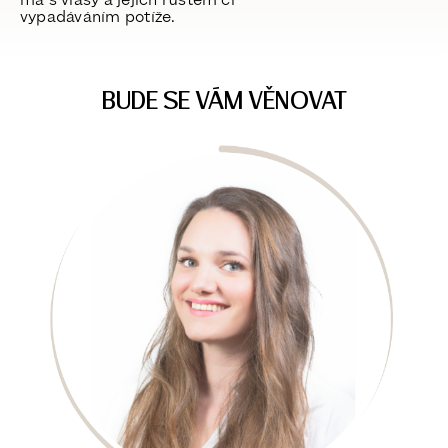
má s vlasy a jejich růstem či
vypadáváním potíže.
BUDE SE VÁM VĚNOVAT