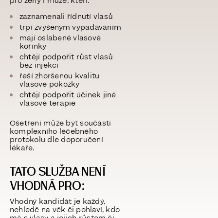
pro ženy i muže, kteří:
zaznamenali řídnutí vlasů
trpí zvýšeným vypadáváním
mají oslabené vlasové
kořínky
chtějí podpořit růst vlasů
bez injekcí
řeší zhoršenou kvalitu
vlasové pokožky
chtějí podpořit účinek jiné
vlasové terapie
Ošetření může být součástí
komplexního léčebného
protokolu dle doporučení
lékaře.
TATO SLUŽBA NENÍ
VHODNÁ PRO:
Vhodný kandidát je každý,
nehledě na věk či pohlaví, kdo