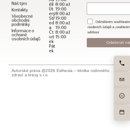
Náš tým
ělí
8:00 až
Út
19:00
Kontakty
erý
8:00 až
Všeobecné
Stř
19:00
obchodní
Odesláním souhlasím
ed
8:00 až
podmínky
a
19:00
osobních údajů a zasílání
Informace o
Čt
8:00 až
sdělení
ochraně
vrt
15:00
osobních údajů
ek
Pát
ek
Autorské práva @2026 Esthesia – klinika rodinného
zdraví a krásy s.r.o.
Kč