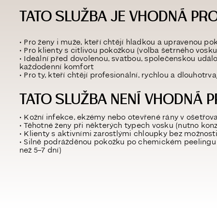
TATO SLUŽBA JE VHODNÁ PRO
• Pro ženy i muže, kteří chtějí hladkou a upravenou po
• Pro klienty s citlivou pokožkou (volba šetrného vosku
• Ideální před dovolenou, svatbou, společenskou udál
každodenní komfort
• Pro ty, kteří chtějí profesionální, rychlou a dlouhotrva
TATO SLUŽBA NENÍ VHODNÁ P
• Kožní infekce, ekzémy nebo otevřené rány v ošetřov
• Těhotné ženy při některých typech vosku (nutno konz
• Klienty s aktivními zarostlými chloupky bez možnos
• Silně podrážděnou pokožku po chemickém peelingu
než 5–7 dní)