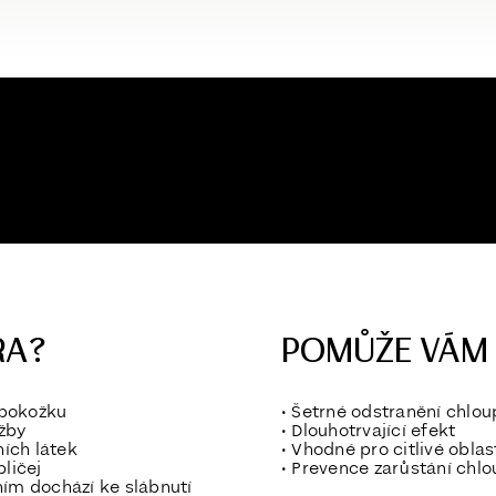
RA?
POMŮŽE VÁM S
 pokožku
•
Šetrné odstranění chlo
ržby
•
Dlouhotrvající efekt
ích látek
•
Vhodné pro citlivé oblas
bličej
•
Prevence zarůstání chl
ím dochází ke slábnutí