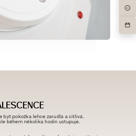
Kč
ALESCENCE
že být pokožka
lehce zarudlá a citlivá
.
kle během několika hodin ustupuje.