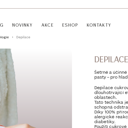
OG
NOVINKY
AKCE
ESHOP
KONTAKTY
Depilace
logie
DEPILAC
Šetrné a účinné
pasty – pro hla
Depilace cukro
dlouhotrvající e
oblastech.
Tato technika j
schopná odstran
Díky
100% příro
alergické reakc
diabetiky.
Použití cukrové