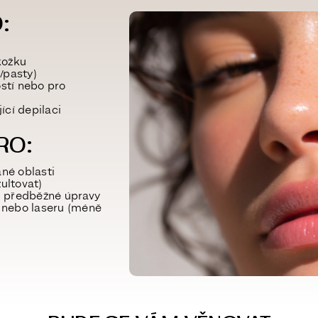
:
kožku
/pasty)
ostí nebo pro
jící depilaci
RO:
ané oblasti
ultovat)
ti předběžné úpravy
 nebo laseru (méně