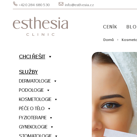
+420 284 680 530
info@esthesia.cz
CENÍK
BL
Domů
Kosmeto
CHCI ŘEŠIT
SLUŽBY
DERMATOLOGIE
PODOLOGIE
KOSMETOLOGIE
PÉČE O TĚLO
FYZIOTERAPIE
GYNEKOLOGIE
STOMATOLOGIE