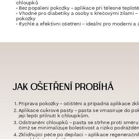
chloupků
•
Bez popálení pokožky
– aplikace při tělesné teplot
•
Vhodné pro diabetiky a osoby s křečovými žilami
–
pokožky
•
Rychlé a efektivní ošetření
– ideální pro moderní a a
JAK OŠETŘENÍ PROBÍHÁ
Příprava pokožky
– očištění a případná aplikace zkl
Aplikace cukrové pasty
– pasta se vmasíruje do po
její lepší přilnutí k chloupkům.
Odstranění chloupků
– pasta se strhne proti směru
čímž se minimalizuje bolestivost a riziko podrážděn
Zklidňující péče po depilaci
– aplikace regenerační