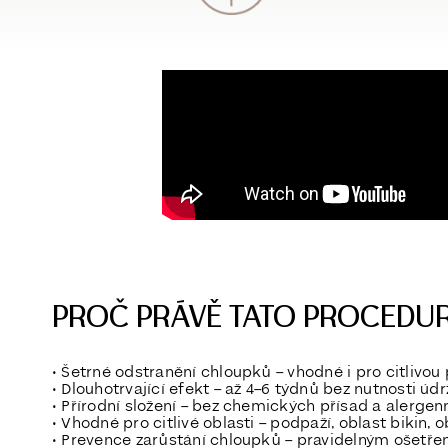
PROČ PRÁVĚ TATO PROCEDU
•
Šetrné odstranění chloupků
– vhodné i pro citlivou
•
Dlouhotrvající efekt
– až 4–6 týdnů bez nutnosti úd
•
Přírodní složení
– bez chemických přísad a alergenn
•
Vhodné pro citlivé oblasti
– podpaží, oblast bikin, o
•
Prevence zarůstání chloupků
– pravidelným ošetřen