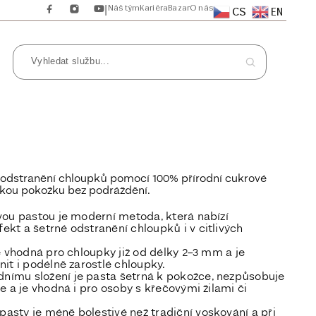
Náš tým
Kariéra
Bazar
O nás
|
CS
EN
E
 odstranění chloupků pomocí 100% přírodní cukrové
dkou pokožku bez podráždění.
vou pastou
je moderní metoda, která nabízí
fekt
a
šetrné odstranění chloupků
i v citlivých
e vhodná pro chloupky již od délky 2–3 mm a je
it i podélně zarostlé chloupky.
dnímu složení
je pasta šetrná k pokožce, nezpůsobuje
e a je vhodná i pro osoby s křečovými žilami či
 pasty je
méně bolestivé
než tradiční voskování a při