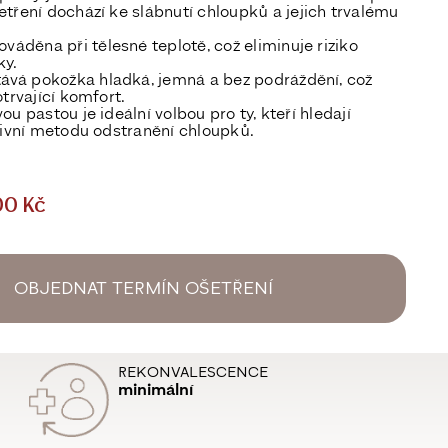
etření dochází ke
slábnutí chloupků
a jejich
trvalému
rováděna
při tělesné teplotě
, což eliminuje riziko
ky.
stává pokožka
hladká, jemná a bez podráždění
, což
trvající komfort.
u pastou je ideální volbou pro ty, kteří hledají
tivní metodu
odstranění chloupků.
00 Kč
OBJEDNAT TERMÍN OŠETŘENÍ
REKONVALESCENCE
minimální