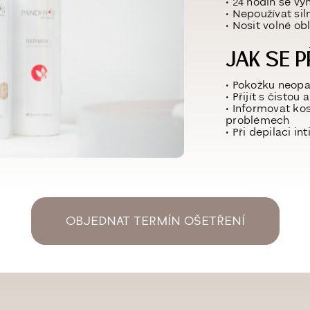
• 24 hodin se v
• Nepoužívat si
• Nosit volné o
JAK SE P
• Pokožku neopa
• Přijít s čisto
• Informovat ko
problémech
• Při depilaci i
OBJEDNAT TERMÍN OŠETŘENÍ