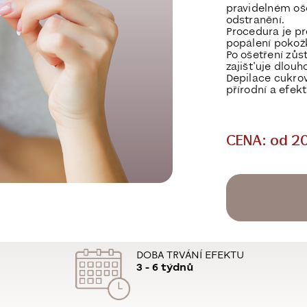
pravidelném oš
odstranění
.
Procedura je p
popálení pokož
Po ošetření zů
zajišťuje dlouho
Depilace cukrovo
přírodní a efek
CENA: od 2
DOBA TRVÁNÍ EFEKTU
3 - 6 týdnů