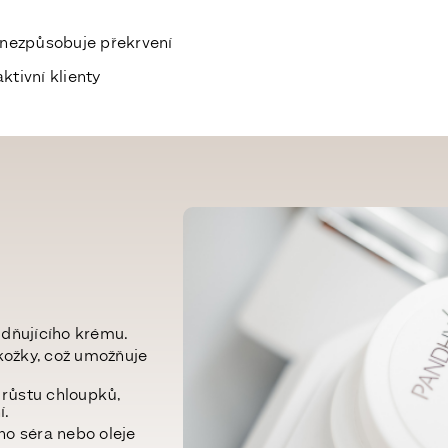
ě
 nezpůsobuje překrvení
ktivní klienty
idňujícího krému.
kožky, což umožňuje
 růstu chloupků,
í.
ho séra nebo oleje