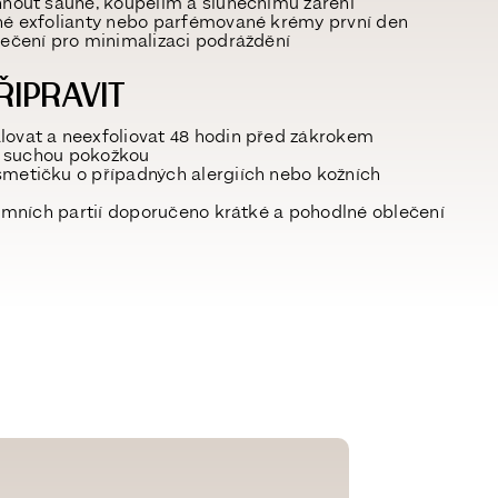
yhnout sauně, koupelím a slunečnímu záření
lné exfolianty nebo parfémované krémy první den
blečení pro minimalizaci podráždění
ŘIPRAVIT
lovat a neexfoliovat 48 hodin před zákrokem
u a suchou pokožkou
smetičku o případných alergiích nebo kožních
ntimních partií doporučeno krátké a pohodlné oblečení