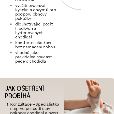
obrušování
využití ovocných
kyselin a enzymů pro
podporu obnovy
pokožky
dlouhotrvající pocit
hladkých a
hydratovaných
chodidel
komfortní ošetření
bez namáčení nohou
vhodné jako
pravidelná součást
péče o chodidla
JAK OŠETŘENÍ
PROBÍHÁ
Konzultace – Specialistka
nejprve posoudí stav
pokožky chodidel a ověří,