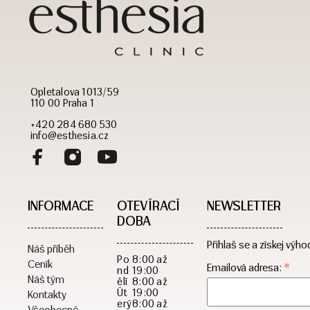
Opletalova 1013/59
110 00 Praha 1
+420 284 680 530
info@esthesia.cz
INFORMACE
OTEVÍRACÍ
NEWSLETTER
DOBA​
Přihlaš se a získej výho
Náš příběh
Po
8:00 až
Ceník
*
Emailová adresa:
nd
19:00
Náš tým
ělí
8:00 až
Út
19:00
Kontakty
erý
8:00 až
Všeobecné