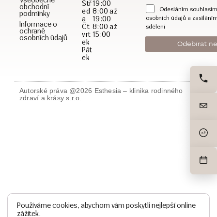
Stř
19:00
obchodní
Odesláním souhlasím
ed
8:00 až
podmínky
a
19:00
osobních údajů a zasílání
Informace o
Čt
8:00 až
sdělení
ochraně
vrt
15:00
osobních údajů
ek
Pát
ek
Autorské práva @2026 Esthesia – klinika rodinného
zdraví a krásy s.r.o.
Kč
Používáme cookies, abychom vám poskytli nejlepší online
zážitek.