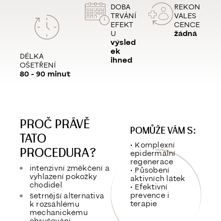
DOBA
REKON
TRVÁNÍ
VALES
EFEKT
CENCE
U
žádná
výsled
ek
DÉLKA
ihned
OŠETŘENÍ
80 - 90 minut
PROČ PRÁVĚ
POMŮŽE VÁM S:
TATO
• Komplexní
PROCEDURA?
epidermální
regenerace
intenzivní změkčení a
• Působení
vyhlazení pokožky
aktivních látek
chodidel
• Efektivní
prevence i
šetrnější alternativa
terapie
k rozsáhlému
mechanickému