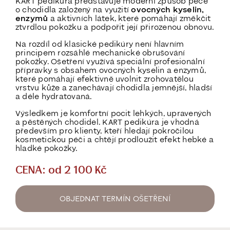
KART pedikúra představuje moderní způsob péče
o chodidla založený na využití
ovocných kyselin,
enzymů
a aktivních látek, které pomáhají změkčit
ztvrdlou pokožku a podpořit její přirozenou obnovu.
Na rozdíl od klasické pedikúry není hlavním
principem rozsáhlé mechanické obrušování
pokožky. Ošetření využívá speciální profesionální
přípravky s obsahem ovocných kyselin a enzymů,
které pomáhají efektivně uvolnit zrohovatělou
vrstvu kůže a zanechávají chodidla jemnější, hladší
a déle hydratovaná.
Výsledkem je komfortní pocit lehkých, upravených
a pěstěných chodidel. KART pedikúra je vhodná
především pro klienty, kteří hledají pokročilou
kosmetickou péči a chtějí prodloužit efekt hebké a
hladké pokožky.
CENA: od 2 100 Kč
OBJEDNAT TERMÍN OŠETŘENÍ