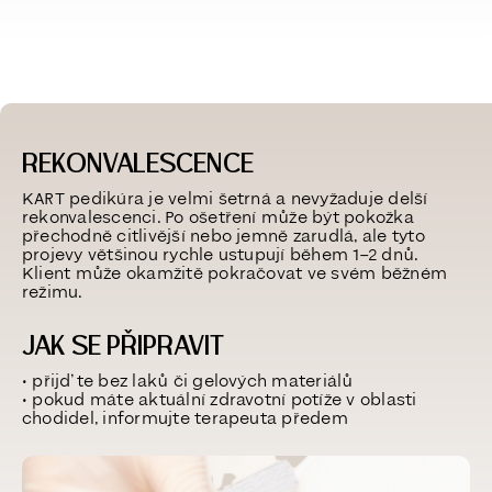
REKONVALESCENCE
KART pedikúra je velmi šetrná a
nevyžaduje delší
rekonvalescenci
. Po ošetření může být pokožka
přechodně citlivější nebo jemně zarudlá, ale tyto
projevy většinou
rychle ustupují během 1–2 dnů
.
Klient může okamžitě pokračovat ve svém běžném
režimu.
JAK SE PŘIPRAVIT
• přijďte
bez laků či gelových materiálů
• pokud máte aktuální zdravotní potíže v oblasti
chodidel,
informujte terapeuta předem