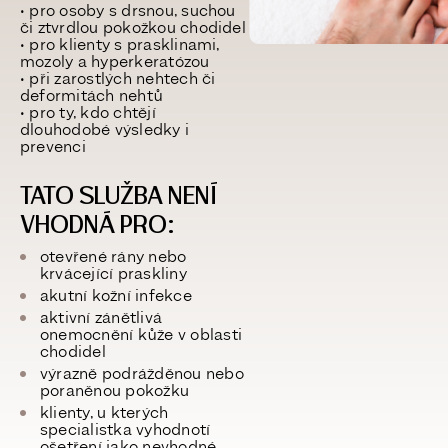
• pro osoby s
drsnou, suchou
či ztvrdlou pokožkou chodidel
• pro klienty s
prasklinami,
mozoly a hyperkeratózou
• při
zarostlých nehtech
či
deformitách nehtů
• pro ty, kdo chtějí
dlouhodobé výsledky i
prevenci
TATO SLUŽBA NENÍ
VHODNÁ PRO:
otevřené rány nebo
krvácející praskliny
akutní kožní infekce
aktivní zánětlivá
onemocnění kůže v oblasti
chodidel
výrazně podrážděnou nebo
poraněnou pokožku
klienty, u kterých
specialistka vyhodnotí
ošetření jako nevhodné