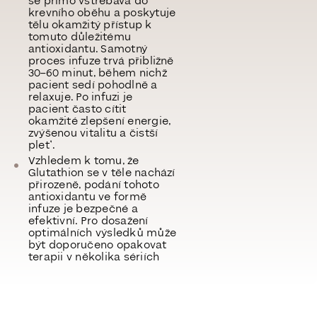
se přímo vstřebává do
krevního oběhu a poskytuje
tělu okamžitý přístup k
tomuto důležitému
antioxidantu. Samotný
proces infuze trvá přibližně
30–60 minut
, během nichž
pacient sedí pohodlně a
relaxuje. Po infuzi je
pacient často cítit
okamžité zlepšení energie,
zvýšenou vitalitu a čistší
pleť.
Vzhledem k tomu, že
Glutathion se v těle nachází
přirozeně, podání tohoto
antioxidantu ve formě
infuze je bezpečné a
efektivní. Pro dosažení
optimálních výsledků může
být doporučeno opakovat
terapii v několika sériích