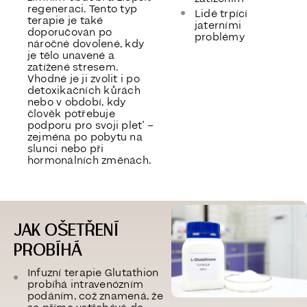
regeneraci. Tento typ
Lidé trpící
terapie je také
jaterními
doporučován
po
problémy
náročné dovolené
, kdy
je tělo unavené a
zatížené stresem.
Vhodné je ji zvolit i
po
detoxikačních kůrách
nebo v období, kdy
člověk potřebuje
podporu pro svoji pleť –
zejména po pobytu na
slunci nebo při
hormonálních změnách.
JAK OŠETŘENÍ
PROBÍHÁ
Infuzní terapie Glutathion
probíhá intravenózním
podáním, což znamená, že