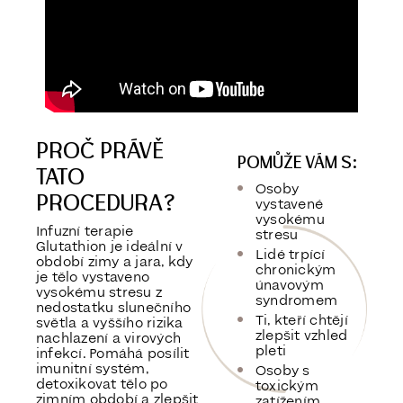
PROČ PRÁVĚ
POMŮŽE VÁM S:
TATO
Osoby
PROCEDURA?
vystavené
vysokému
Infuzní terapie
stresu
Glutathion je ideální v
Lidé trpící
období
zimy a jara
, kdy
chronickým
je tělo vystaveno
únavovým
vysokému stresu z
syndromem
nedostatku slunečního
Ti, kteří chtějí
světla a vyššího rizika
zlepšit vzhled
nachlazení a virových
pleti
infekcí. Pomáhá posílit
imunitní systém,
Osoby s
detoxikovat tělo po
toxickým
zimním období a zlepšit
zatížením