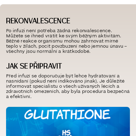
REKONVALESCENCE
Po infuzi není potřeba žádná rekonvalescence.
Můžete se ihned vrátit ke svým běžným aktivitám.
Běžné reakce organismu mohou zahrnovat mírné
teplo v žilách, pocit povzbuzení nebo jemnou únavu –
všechny jsou normální a krátkodobé.
JAK SE PŘIPRAVIT
Před infuzí se doporučuje být lehce hydratovaní a
nasnídaní (pokud není indikováno jinak). Je důležité
informovat specialistu o všech užívaných lécích a
zdravotních omezeních, aby
byla procedura bezpečná
a efektivní.