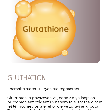
GLUTHATION
Zpomalte stárnutí. Zrychlete regeneraci.
Glutathion je považován za jeden z
nejsilnějších
přírodních antioxidantů v
našem těle. Možná o něm
ještě moc nevíte, ale jeho role ve zdraví je klíčová.