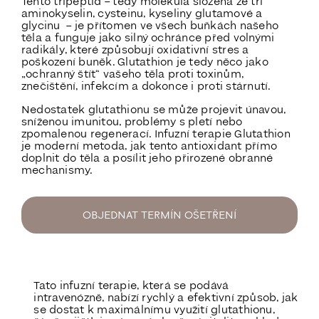
Tento tripeptid – tedy molekula složená ze tří
aminokyselin, cysteinu, kyseliny glutamové a
glycinu – je přítomen ve všech buňkách našeho
těla a funguje jako silný
ochránce před volnými
radikály
, které způsobují oxidativní stres a
poškození buněk. Glutathion je tedy něco jako
„ochranný štít“
vašeho těla proti toxinům,
znečištění, infekcím a dokonce i proti stárnutí.
Nedostatek glutathionu se může projevit únavou,
sníženou imunitou, problémy s pletí nebo
zpomalenou regenerací. Infuzní terapie Glutathion
je moderní metoda, jak tento antioxidant přímo
doplnit do těla a posílit jeho přirozené obranné
mechanismy.
OBJEDNAT TERMÍN OŠETŘENÍ
Tato infuzní terapie, která se podává
intravenózně, nabízí rychlý a efektivní způsob, jak
se dostat k maximálnímu využití glutathionu,