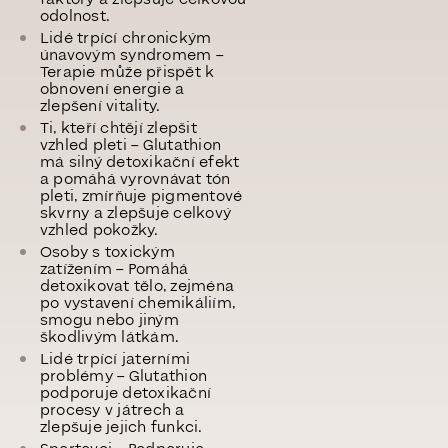
odolnost.
Lidé trpící chronickým
únavovým syndromem
–
Terapie může přispět k
obnovení energie a
zlepšení vitality.
Ti, kteří chtějí zlepšit
vzhled pleti
– Glutathion
má silný detoxikační efekt
a pomáhá vyrovnávat tón
pleti, zmírňuje pigmentové
skvrny a zlepšuje celkový
vzhled pokožky.
Osoby s toxickým
zatížením
– Pomáhá
detoxikovat tělo, zejména
po vystavení chemikáliím,
smogu nebo jiným
škodlivým látkám.
Lidé trpící jaterními
problémy
– Glutathion
podporuje detoxikační
procesy v játrech a
zlepšuje jejich funkci.