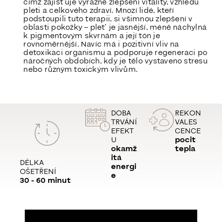
čímž zajišťuje
výrazné zlepšení vitality, vzhledu
pleti a celkového zdraví
. Mnozí lidé, kteří
podstoupili tuto terapii, si všimnou zlepšení v
oblasti pokožky – pleť je jasnější, méně náchylná
k pigmentovým skvrnám a její tón je
rovnoměrnější. Navíc má i pozitivní vliv na
detoxikaci organismu a
podporuje regeneraci
po
náročných obdobích, kdy je tělo vystaveno stresu
nebo různým toxickým vlivům.
DOBA
REKON
TRVÁNÍ
VALES
EFEKT
CENCE
U
pocit
okamž
tepla
itá
DÉLKA
energi
OŠETŘENÍ
e
30 - 60 minut