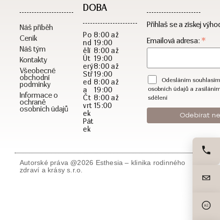
DOBA​
Přihlaš se a získej výho
Náš příběh
Po
8:00 až
Ceník
*
Emailová adresa:
nd
19:00
Náš tým
ělí
8:00 až
Út
19:00
Kontakty
erý
8:00 až
Všeobecné
Stř
19:00
obchodní
Odesláním souhlasím
ed
8:00 až
podmínky
a
19:00
osobních údajů a zasílání
Informace o
Čt
8:00 až
sdělení
ochraně
vrt
15:00
osobních údajů
ek
Pát
ek
Autorské práva @2026 Esthesia – klinika rodinného
zdraví a krásy s.r.o.
Kč