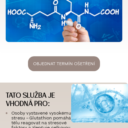
OBJEDNAT TERMÍN OŠETŘENÍ
TATO SLUŽBA JE
VHODNÁ PRO:
Osoby vystavené vysokému
stresu
– Glutathion pomáhá
tělu reagovat na stresové
faktory a zlepšuje celkovou