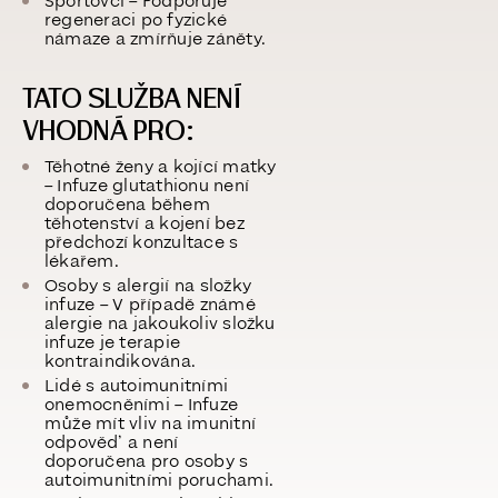
Sportovci
– Podporuje
regeneraci po fyzické
námaze a zmírňuje záněty.
TATO SLUŽBA NENÍ
VHODNÁ PRO:
Těhotné ženy a kojící matky
– Infuze glutathionu není
doporučena během
těhotenství a kojení bez
předchozí konzultace s
lékařem.
Osoby s alergií na složky
infuze
– V případě známé
alergie na jakoukoliv složku
infuze je terapie
kontraindikována.
Lidé s autoimunitními
onemocněními
– Infuze
může mít vliv na imunitní
odpověď a není
doporučena pro osoby s
autoimunitními poruchami.