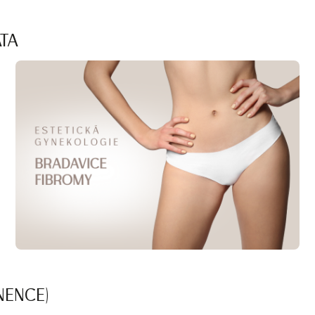
TA
NENCE)