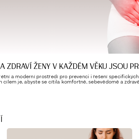
A ZDRAVÍ ŽENY V KAŽDÉM VĚKU JSOU PR
étní a moderní prostředí pro prevenci i řešení specifickýc
 cílem je, abyste se cítila komfortně, sebevědomě a zdravě
Í