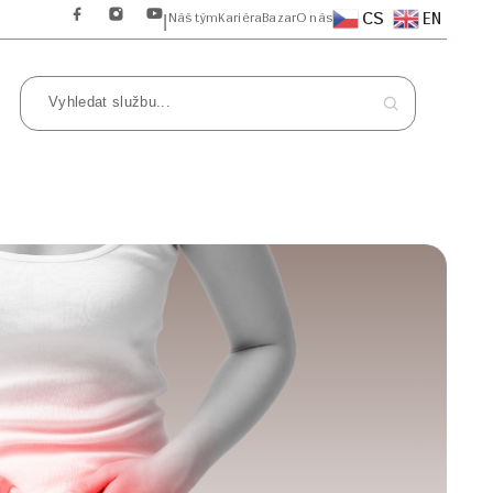
CS
EN
Náš tým
Kariéra
Bazar
O nás
|