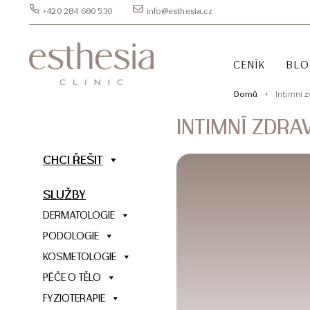
+420 284 680 530
info@esthesia.cz
CENÍK
BL
Intimní z
Domů
INTIMNÍ ZDRAV
CHCI ŘEŠIT
SLUŽBY
DERMATOLOGIE
PODOLOGIE
KOSMETOLOGIE
PÉČE O TĚLO
FYZIOTERAPIE