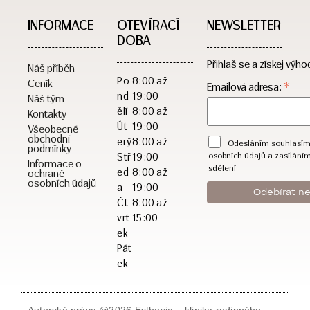
INFORMACE
OTEVÍRACÍ
NEWSLETTER
DOBA​
Přihlaš se a získej výho
Náš příběh
Po
8:00 až
Ceník
*
Emailová adresa:
nd
19:00
Náš tým
ělí
8:00 až
Kontakty
Út
19:00
Všeobecné
obchodní
erý
8:00 až
Odesláním souhlasím
podmínky
osobních údajů a zasílání
Stř
19:00
Informace o
sdělení
ed
8:00 až
ochraně
osobních údajů
a
19:00
Čt
8:00 až
vrt
15:00
ek
Pát
ek