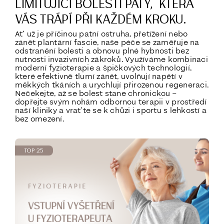
LIMITUJÍCÍ BOLESTI PATY, KTERÁ
VÁS TRÁPÍ PŘI KAŽDÉM KROKU.
Ať už je příčinou patní ostruha, přetížení nebo
zánět plantární fascie, naše péče se zaměřuje na
odstranění bolesti a obnovu plné hybnosti bez
nutnosti invazivních zákroků. Využíváme kombinaci
moderní fyzioterapie a špičkových technologií,
které efektivně tlumí zánět, uvolňují napětí v
měkkých tkáních a urychlují přirozenou regeneraci.
Nečekejte, až se bolest stane chronickou –
dopřejte svým nohám odbornou terapii v prostředí
naší kliniky a vraťte se k chůzi i sportu s lehkostí a
bez omezení.
TOP 25