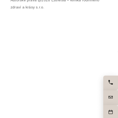
Autorské práva @2026 Esthesia – klinika rodinného
zdraví a krásy s.r.o.