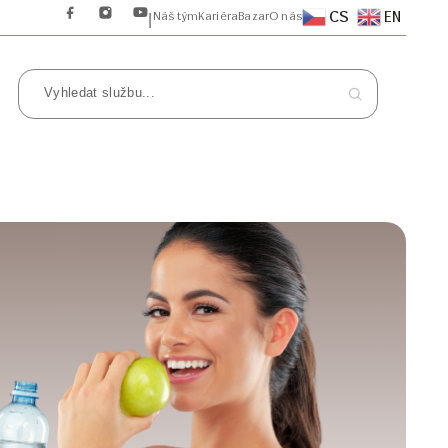
CS
EN
Náš tým
Kariéra
Bazar
O nás
|