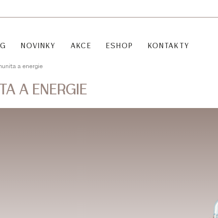
OG
NOVINKY
AKCE
ESHOP
KONTAKTY
munita a energie
ITA A ENERGIE