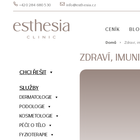
+420 284 680 530
info@esthesia.cz
CENÍK
BL
Zdraví, i
Domů
ZDRAVÍ, IMUN
CHCI ŘEŠIT
SLUŽBY
DERMATOLOGIE
PODOLOGIE
KOSMETOLOGIE
PÉČE O TĚLO
FYZIOTERAPIE