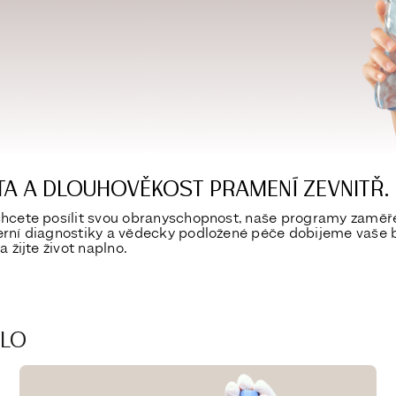
ITA A DLOUHOVĚKOST PRAMENÍ ZEVNITŘ.
chcete posílit svou obranyschopnost, naše programy zaměřen
erní diagnostiky a vědecky podložené péče dobijeme vaše 
 žijte život naplno.
ĚLO