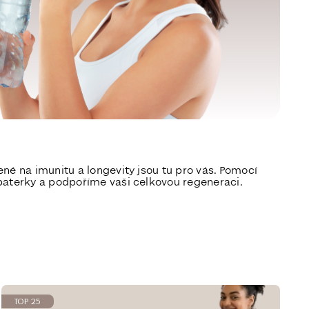
é na imunitu a longevity jsou tu pro vás. Pomocí
baterky a podpoříme vaši celkovou regeneraci.
TOP 25