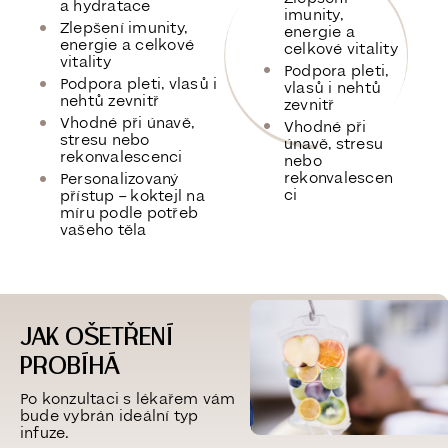
a hydratace
imunity,
Zlepšení imunity,
energie a
energie a celkové
celkové vitality
vitality
Podpora pleti,
Podpora pleti, vlasů i
vlasů i nehtů
nehtů zevnitř
zevnitř
Vhodné při únavě,
Vhodné při
stresu nebo
únavě, stresu
rekonvalescenci
nebo
rekonvalescen
Personalizovaný
ci
přístup – koktejl na
míru podle potřeb
vašeho těla
JAK OŠETŘENÍ
PROBÍHÁ
Po konzultaci s lékařem vám
bude vybrán ideální typ
infuze.