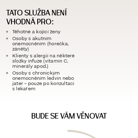
TATO SLUŽBA NENÍ
VHODNÁ PRO:
Těhotné a kojící ženy
Osoby s akutním
onemocněním (horečka,
záněty)
Klienty s alergií na některé
složky infuze (vitamín C,
minerály apod.)
Osoby s chronickým
onemocněním ledvin nebo
jater – pouze po konzultaci
s lékařem
BUDE SE VÁM VĚNOVAT