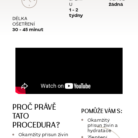
U
žádná
1 - 2
týdny
DÉLKA
OŠETŘENÍ
30 - 45 minut
PROČ PRÁVĚ
POMŮŽE VÁM S:
TATO
Okamžitý
PROCEDURA?
přísun živin a
hydratace
Okamžitý přísun živin
Zlepšení