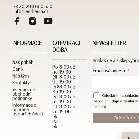
+420 284 680 530
info@esthesia.cz
INFORMACE
OTEVÍRACÍ
NEWSLETTER
DOBA​
Přihlaš se a získej výho
Náš příběh
Po
8:00 až
Ceník
*
Emailová adresa:
nd
19:00
Náš tým
ělí
8:00 až
Út
19:00
Kontakty
erý
8:00 až
Všeobecné
Stř
19:00
obchodní
Odesláním souhlasím
ed
8:00 až
podmínky
a
19:00
osobních údajů a zasílání
Informace o
Čt
8:00 až
sdělení
ochraně
vrt
15:00
osobních údajů
ek
Pát
ek