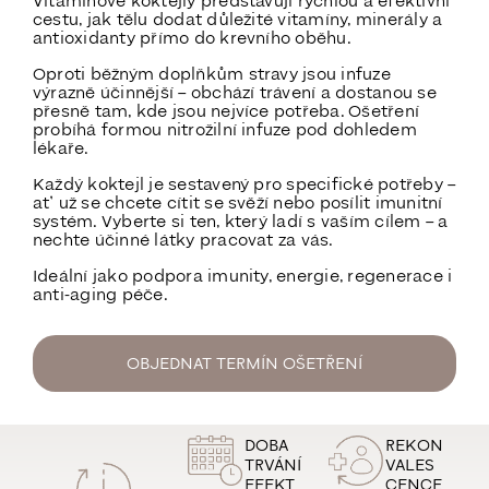
Vitamínové koktejly představují rychlou a efektivní
cestu, jak tělu dodat důležité vitamíny, minerály a
antioxidanty přímo do krevního oběhu.
Oproti běžným doplňkům stravy jsou infuze
výrazně účinnější – obchází trávení a dostanou se
přesně tam, kde jsou nejvíce potřeba. Ošetření
probíhá formou nitrožilní infuze pod dohledem
lékaře.
Každý koktejl je sestavený pro specifické potřeby –
ať už se chcete cítit se svěží nebo posílit imunitní
systém. Vyberte si ten, který ladí s vaším cílem – a
nechte účinné látky pracovat za vás.
Ideální jako podpora imunity, energie, regenerace i
anti-aging péče.
OBJEDNAT TERMÍN OŠETŘENÍ
DOBA
REKON
TRVÁNÍ
VALES
EFEKT
CENCE