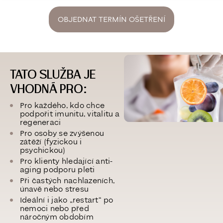
OBJEDNAT TERMÍN OŠETŘENÍ
TATO SLUŽBA JE
VHODNÁ PRO:
Pro každého, kdo chce
podpořit imunitu, vitalitu a
regeneraci
Pro osoby se zvýšenou
zátěží (fyzickou i
psychickou)
Pro klienty hledající anti-
aging podporu pleti
Při častých nachlazeních,
únavě nebo stresu
Ideální i jako „restart“ po
nemoci nebo před
náročným obdobím