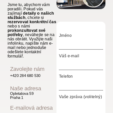
Jsme tu, abychom vám
poradili. Pokud vás
zajímají
detaily o našich
službách
, chcete si
rezervovat konkrétní čas
nebo s námi
prokonzultovat své
potřeby
, neváhejte se na
Jméno
nás obrátit. Využijte naši
infolinku, napište nám e-
mail nebo jednoduše
odešlete kontaktní
Váš e-mail
formulář.
Zavolejte nám
+420 284 680 530
Telefon
Naše adresa
Opletalova 59
Vaše zpráva (volitelný)
Praha 1
E-mailová adresa