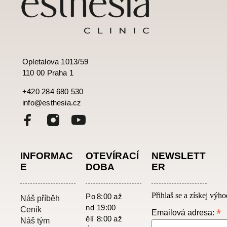
Opletalova 1013/59
110 00 Praha 1
+420 284 680 530
info@esthesia.cz
INFORMAC
OTEVÍRACÍ
NEWSLETT
E
DOBA​
ER
Přihlaš se a získej výh
Po
8:00 až
Náš příběh
nd
19:00
Ceník
*
Emailová adresa:
ělí
8:00 až
Náš tým