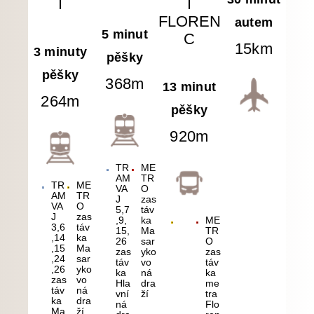
Í
Í
FLOREN
autem
5 minut
C
15km
3 minuty
pěšky
pěšky
368m
13 minut
264m
pěšky
920m
TR
ME
AM
TR
TR
ME
VA
O
AM
TR
J
zas
VA
O
5,7
táv
J
zas
,9,
ka
ME
3,6
táv
15,
Ma
TR
,14
ka
26
sar
O
,15
Ma
zas
yko
zas
,24
sar
táv
vo
táv
,26
yko
ka
ná
ka
zas
vo
Hla
dra
me
táv
ná
vní
ží
tra
ka
dra
ná
Flo
Ma
ží