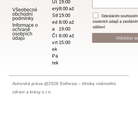
Út
19:00
Kontakty
erý
8:00 až
Všeobecné
obchodní
Stř
19:00
Odesláním souhlasím
podmínky
osobních údajů a zasílání
ed
8:00 až
Informace o
sdělení
a
19:00
ochraně
osobních
Čt
8:00 až
údajů
vrt
15:00
ek
Pá
tek
Autorské práva @2026 Esthesia – klinika rodinného
zdraví a krásy s.r.o.