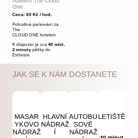
hotelem The Cloud
One
Cena: 60 Kč / hod.
Pohodlné parkování za
The
CLOUD ONE hotelem.
K dispozici je cca
40 míst.
2 minuty
pěšky do
Esthesie.
JAK SE K NÁM DOSTANETE
MASAR
HLAVNÍ
AUTOBU
LETIŠTĚ
YKOVO
NÁDRAŽ
SOVÉ
NÁDRAŽ
Í
NÁDRAŽ
30 minut