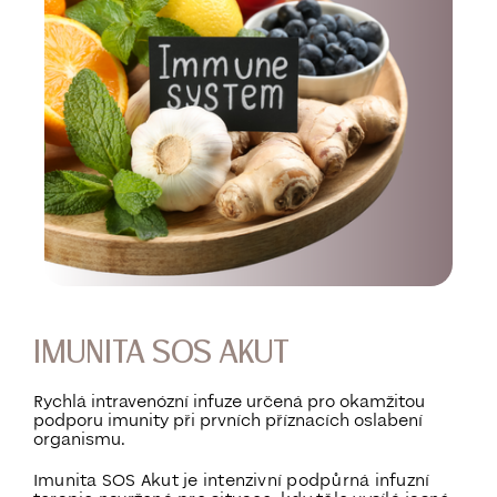
IMUNITA SOS AKUT
Rychlá intravenózní infuze určená pro okamžitou
podporu imunity při prvních příznacích oslabení
organismu.
Imunita SOS Akut je intenzivní podpůrná infuzní