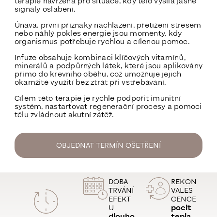
terapie navržená pro situace, kdy tělo vysílá jasné
signály oslabení.
Únava, první příznaky nachlazení, přetížení stresem
nebo náhlý pokles energie jsou momenty, kdy
organismus potřebuje rychlou a cílenou pomoc.
Infuze obsahuje kombinaci klíčových vitamínů,
minerálů a podpůrných látek, které jsou aplikovány
přímo do krevního oběhu, což umožňuje jejich
okamžité využití bez ztrát při vstřebávání.
Cílem této terapie je rychle podpořit imunitní
systém, nastartovat regenerační procesy a pomoci
tělu zvládnout akutní zátěž.
OBJEDNAT TERMÍN OŠETŘENÍ
DOBA
REKON
TRVÁNÍ
VALES
EFEKT
CENCE
U
pocit
dlouho
tepla