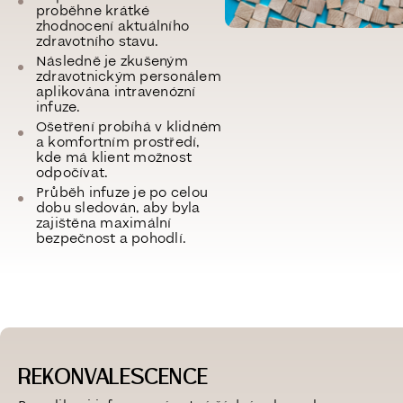
proběhne krátké
zhodnocení aktuálního
zdravotního stavu.
Následně je zkušeným
zdravotnickým personálem
aplikována intravenózní
infuze.
Ošetření probíhá v klidném
a komfortním prostředí,
kde má klient možnost
odpočívat.
Průběh infuze je po celou
dobu sledován, aby byla
zajištěna maximální
bezpečnost a pohodlí.
REKONVALESCENCE