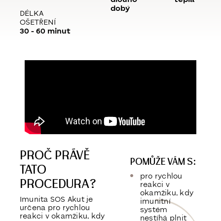
dobý
DÉLKA
OŠETŘENÍ
30 - 60 minut
PROČ PRÁVĚ
POMŮŽE VÁM S:
TATO
pro rychlou
PROCEDURA?
reakci v
okamžiku, kdy
Imunita SOS Akut je
imunitní
určena pro rychlou
systém
reakci v okamžiku, kdy
nestíhá plnit