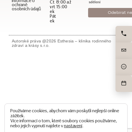
Informace o
Čt
8:00 až
sdělení
ochraně
vrt
15:00
osobních údajů
ek
Pát
ek
Autorské práva @2026 Esthesia – klinika rodinného
zdraví a krásy s.r.o.
Kč
Používáme cookies, abychom vám poskytli nejlepší online
zážitek.
Více informací o tom, které soubory cookies používáme,
nebo jejich vypnutí najdete v
nastavení
.