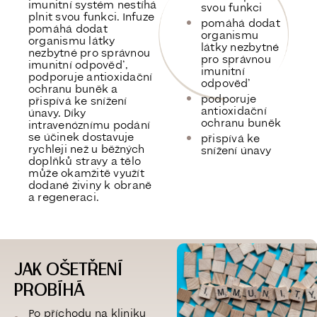
imunitní systém nestíhá
svou funkci
plnit svou funkci. Infuze
pomáhá dodat
pomáhá dodat
organismu
organismu látky
látky nezbytné
nezbytné pro správnou
pro správnou
imunitní odpověď,
imunitní
podporuje antioxidační
odpověď
ochranu buněk a
podporuje
přispívá ke snížení
antioxidační
únavy. Díky
ochranu buněk
intravenóznímu podání
se účinek dostavuje
přispívá ke
rychleji než u běžných
snížení únavy
doplňků stravy a tělo
může okamžitě využít
dodané živiny k obraně
a regeneraci.
JAK OŠETŘENÍ
PROBÍHÁ
Po příchodu na kliniku