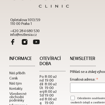
Opletalova 1013/59
110 00 Praha 1
+420 284 680 530
info@esthesia.cz
INFORMACE
OTEVÍRACÍ
NEWSLETTER
DOBA​
Přihlaš se a získej výho
Náš příběh
Po
8:00 až
Ceník
*
Emailová adresa:
nd
19:00
Náš tým
ělí
8:00 až
Út
19:00
Kontakty
erý
8:00 až
Všeobecné
Stř
19:00
obchodní
Odesláním souhlasím
ed
8:00 až
podmínky
a
19:00
osobních údajů a zasílání