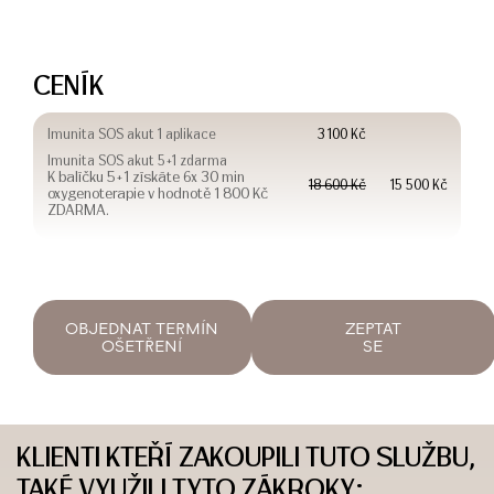
CENÍK
Imunita SOS akut 1 aplikace
3 100 Kč
Imunita SOS akut 5+1 zdarma
K balíčku 5+1 získáte 6x 30 min
18 600 Kč
15 500 Kč
oxygenoterapie v hodnotě 1 800 Kč
ZDARMA.
OBJEDNAT TERMÍN
ZEPTAT
OŠETŘENÍ
SE
KLIENTI KTEŘÍ ZAKOUPILI TUTO SLUŽBU,
TAKÉ VYUŽILI TYTO ZÁKROKY: