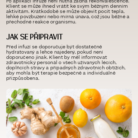
Po aplikaci infuze není nutná žádná rekonvalescence.
Klient se může ihned vrátit ke svým běžným denním
aktivitám. Krátkodobě se může objevit pocit tepla,
lehké povzbuzení nebo mírná únava, což jsou běžné a
přechodné reakce organismu.
JAK SE PŘIPRAVIT
Před infuzí se doporučuje být dostatečně
hydratovaný a lehce najedený, pokud není
doporučeno jinak. Klient by měl informovat
zdravotnický personál o všech užívaných lécích,
doplňcích stravy a případných zdravotních obtížích,
aby mohla být terapie bezpečně a individuálně
přizpůsobena.