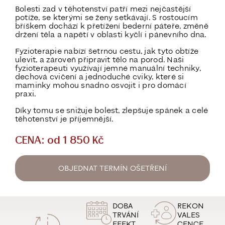
Bolesti zad v těhotenství patří mezi nejčastější
potíže, se kterými se ženy setkávají. S rostoucím
bříškem dochází k přetížení bederní páteře, změně
držení těla a napětí v oblasti kyčlí i pánevního dna.
Fyzioterapie nabízí šetrnou cestu, jak tyto obtíže
ulevit, a zároveň připravit tělo na porod. Naši
fyzioterapeuti využívají jemné manuální techniky,
dechová cvičení a jednoduché cviky, které si
maminky mohou snadno osvojit i pro domácí
praxi.
Díky tomu se snižuje bolest, zlepšuje spánek a celé
těhotenství je příjemnější.
CENA: od 1 850 Kč
OBJEDNAT TERMÍN OŠETŘENÍ
DOBA
REKON
TRVÁNÍ
VALES
EFEKT
CENCE