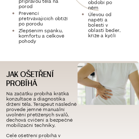
přípravou těla na
období po
porod
něm
Prevencí
Úlevou od
přetrvávajících obtíží
napětí a
po porodu
bolesti v
oblasti beder,
Zlepšením spánku,
kříže a kyčlí
komfortu a celkové
pohody
JAK OŠETŘENÍ
PROBÍHÁ
Na začátku probíhá krátká
konzultace a diagnostika
držení těla. Terapeut následně
provede jemné manuální
uvolnění přetížených svalů,
dechová cvičení a bezpečné
mobilizační techniky.
Celé ošetření probíhá v