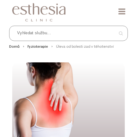
Úleva od bolesti zad v těhotenství
Domů
Fyzioterapie