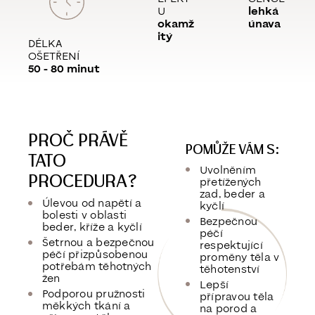
U
lehká
okamž
únava
itý
DÉLKA
OŠETŘENÍ
50 - 80 minut
PROČ PRÁVĚ
POMŮŽE VÁM S:
TATO
Uvolněním
PROCEDURA?
přetížených
zad, beder a
Úlevou od napětí a
kyčlí
bolesti v oblasti
Bezpečnou
beder, kříže a kyčlí
péčí
Šetrnou a bezpečnou
respektující
péčí přizpůsobenou
proměny těla v
potřebám těhotných
těhotenství
žen
Lepší
Podporou pružnosti
přípravou těla
měkkých tkání a
na porod a