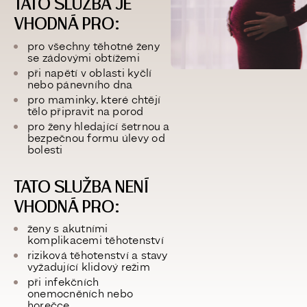
TATO SLUŽBA JE
VHODNÁ PRO:
pro všechny těhotné ženy
se zádovými obtížemi
při napětí v oblasti kyčlí
nebo pánevního dna
pro maminky, které chtějí
tělo připravit na porod
pro ženy hledající šetrnou a
bezpečnou formu úlevy od
bolesti
TATO SLUŽBA NENÍ
VHODNÁ PRO:
ženy s akutními
komplikacemi těhotenství
riziková těhotenství a stavy
vyžadující klidový režim
při infekčních
onemocněních nebo
horečce