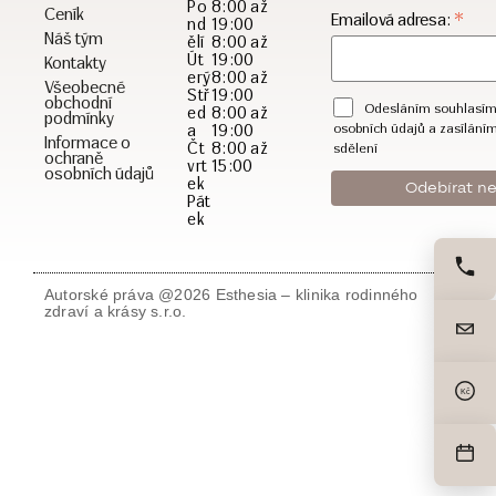
Po
8:00 až
Ceník
*
Emailová adresa:
nd
19:00
Náš tým
ělí
8:00 až
Út
19:00
Kontakty
erý
8:00 až
Všeobecné
Stř
19:00
obchodní
Odesláním souhlasím
ed
8:00 až
podmínky
a
19:00
osobních údajů a zasílání
Informace o
Čt
8:00 až
sdělení
ochraně
vrt
15:00
osobních údajů
ek
Pát
ek
Autorské práva @2026 Esthesia – klinika rodinného
zdraví a krásy s.r.o.
Kč