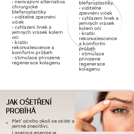
• neinvazivní alternativa
blefaroplastiky
chirurgické
• viditelné
blefaroplastiky
zpevnění víček
• viditelné zpevnění
• vyhlazení linek a
víček
jemných vrásek
• vyhlazení linek a
kolem očí
jemných vrásek kolem
• kratší
očí
rekonvalescence
• kratší
a komfortní
rekonvalescence a
průběh
komfortní průběh
• stimulace
• stimulace přirozené
přirozené
regenerace kolagenu
regenerace
kolagenu
JAK OŠETŘENÍ
PROBÍHÁ
Pleť očního okolí se očiští a
jemně znecitliví.
Laserová energie je