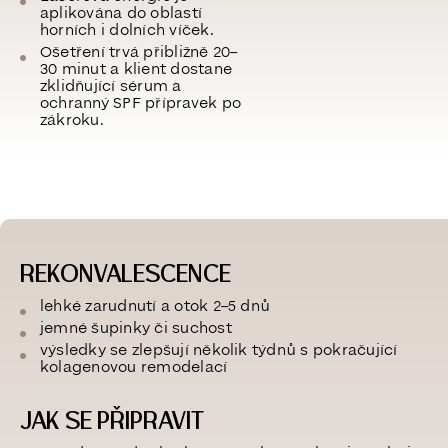
aplikována do oblastí
horních i dolních víček.
Ošetření trvá přibližně
20–
30 minut
a klient dostane
zklidňující sérum a
ochranný SPF přípravek po
zákroku.
REKONVALESCENCE
lehké zarudnutí a otok 2–5 dnů
jemné šupinky či suchost
výsledky se zlepšují několik týdnů s pokračující
kolagenovou remodelací
JAK SE PŘIPRAVIT