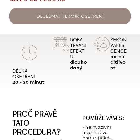
OBJEDNAT TERMÍN OŠETŘENÍ
DOBA
REKON
TRVÁNÍ
VALES
EFEKT
CENCE
U
mírná
dlouho
citlivo
dobý
st
DÉLKA
OŠETŘENÍ
20 - 30 minut
PROČ PRÁVĚ
POMŮŽE VÁM S:
TATO
• neinvazivní
PROCEDURA?
alternativa
chirurgické