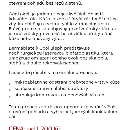
otevření pohledu bez řezů a stehů.
Oční okolí je jednou z nejcitlivějších oblastí
lidského těla. Kůže je zde až čtyřikrát tenčí než na
zbytku obličeje a velmi rychle ztrácí elasticitu.
Právě proto se zde objevují první známky stárnutí –
jemné vrásky, povolená horní víčka, přebytečná
kůže nebo unavený výraz.
Dermablate® Cool Bleph představuje
nechirurgickou laserovou blefaroplastiku
, která
umožňuje omlazení očního okolí bez skalpelu,
stehů a dlouhé rekonvalescence.
Laser zde působí s maximální přesností:
mikroablativně odstraní přebytečné vrstvy kůže
současně zahřívá hlubší struktury
stimuluje kontrakci kolagenových vláken
Tento proces vede k postupnému
zpevnění víček,
otevření pohledu a vyhlazení jemných linek
kolem
očí.
CENA: od 1 200 Kč