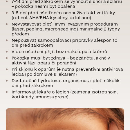
7–14 dní před zákrokem se vyhnout slunci a soláriu
– pokožka nesmí být opálená
3–5 dní před ošetřením nepoužívat aktivní látky
(retinol, AHA/BHA kyseliny, exfoliace)
Nevystavovat pleť jiným invazivním procedurám
(laser, peeling, microneedling) minimálně 2 týdny
předem
Nepoužívat samoopalovací přípravky alespoň 10
dní před zákrokem
V den ošetření přijít bez make-upu a krémů
Pokožka musí být zdravá – bez zánětu, akné v
aktivní fázi, oparu či poranění
Při sklonu k oparům je nutná preventivní antivirová
léčba (po domluvě s lékařem)
Dostatečně hydratovat organismus i pleť několik
dní před zákrokem
Informovat lékaře o lécích (zejména isotretinoin,
kortikoidy, imunosuprese)