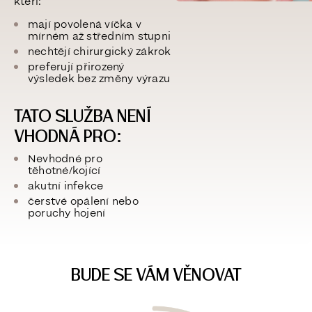
kteří:
mají povolená víčka v
mírném až středním stupni
nechtějí chirurgický zákrok
preferují přirozený
výsledek bez změny výrazu
TATO SLUŽBA NENÍ
VHODNÁ PRO:
Nevhodné pro
těhotné/kojící
akutní infekce
čerstvé opálení nebo
poruchy hojení
BUDE SE VÁM VĚNOVAT