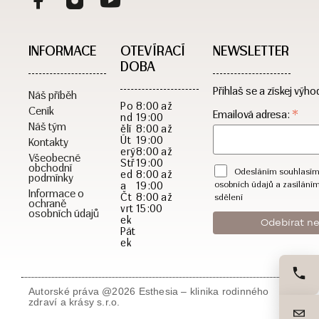
INFORMACE
OTEVÍRACÍ
NEWSLETTER
DOBA​
Přihlaš se a získej výho
Náš příběh
Po
8:00 až
Ceník
*
Emailová adresa:
nd
19:00
Náš tým
ělí
8:00 až
Út
19:00
Kontakty
erý
8:00 až
Všeobecné
Stř
19:00
obchodní
Odesláním souhlasím
ed
8:00 až
podmínky
a
19:00
osobních údajů a zasílání
Informace o
Čt
8:00 až
sdělení
ochraně
vrt
15:00
osobních údajů
ek
Pát
ek
Autorské práva @2026 Esthesia – klinika rodinného
zdraví a krásy s.r.o.