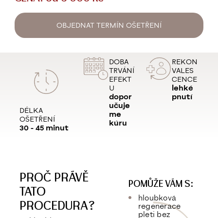
OBJEDNAT TERMÍN OŠETŘENÍ
DOBA
REKON
TRVÁNÍ
VALES
EFEKT
CENCE
U
lehké
dopor
pnutí
učuje
DÉLKA
me
OŠETŘENÍ
kúru
30 - 45 minut
PROČ PRÁVĚ
POMŮŽE VÁM S:
TATO
hloubková
PROCEDURA?
regenerace
pleti bez