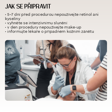
JAK SE PŘIPRAVIT
• 5–7 dní před procedurou nepoužívejte retinol ani
kyseliny
• vyhněte se intenzivnímu slunění
• v den procedury nepoužívejte make-up
• informujte lékaře o případném kožním zánětu