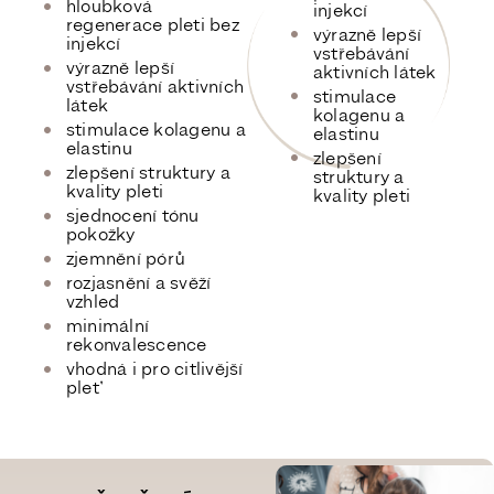
hloubková
injekcí
regenerace pleti bez
výrazně lepší
injekcí
vstřebávání
výrazně lepší
aktivních látek
vstřebávání aktivních
stimulace
látek
kolagenu a
stimulace kolagenu a
elastinu
elastinu
zlepšení
zlepšení struktury a
struktury a
kvality pleti
kvality pleti
sjednocení tónu
pokožky
zjemnění pórů
rozjasnění a svěží
vzhled
minimální
rekonvalescence
vhodná i pro citlivější
pleť