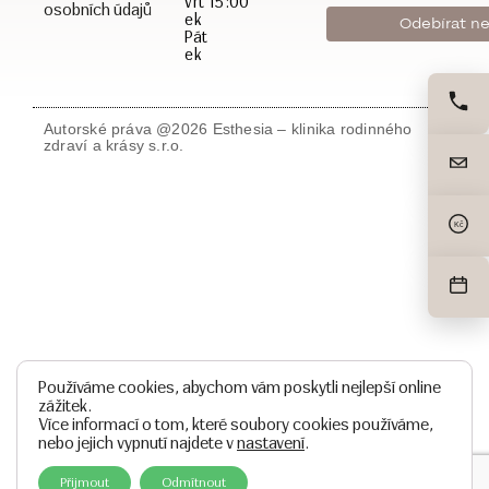
vrt
15:00
osobních údajů
ek
Pát
ek
Autorské práva @2026 Esthesia – klinika rodinného
zdraví a krásy s.r.o.
Kč
Používáme cookies, abychom vám poskytli nejlepší online
zážitek.
Více informací o tom, které soubory cookies používáme,
nebo jejich vypnutí najdete v
nastavení
.
Přijmout
Odmítnout