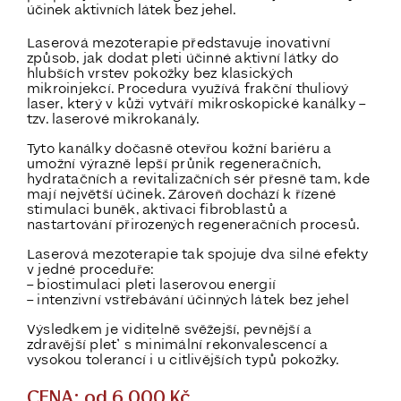
účinek aktivních látek bez jehel.
Laserová mezoterapie představuje inovativní
způsob, jak dodat pleti účinné aktivní látky do
hlubších vrstev pokožky
bez klasických
mikroinjekcí
. Procedura využívá
frakční thuliový
laser
, který v kůži vytváří mikroskopické kanálky –
tzv. laserové mikrokanály.
Tyto kanálky dočasně otevřou kožní bariéru a
umožní
výrazně lepší průnik regeneračních,
hydratačních a revitalizačních sér
přesně tam, kde
mají největší účinek. Zároveň dochází k řízené
stimulaci buněk, aktivaci fibroblastů a
nastartování přirozených regeneračních procesů.
Laserová mezoterapie tak spojuje
dva silné efekty
v jedné proceduře
:
– biostimulaci pleti laserovou energií
– intenzivní vstřebávání účinných látek bez jehel
Výsledkem je viditelně svěžejší, pevnější a
zdravější pleť s minimální rekonvalescencí a
vysokou tolerancí i u citlivějších typů pokožky.
CENA: od 6 000 Kč