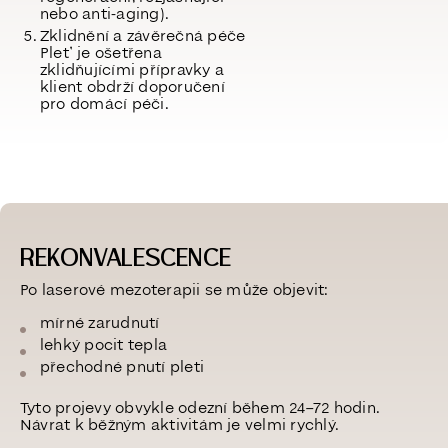
nebo anti-aging).
Zklidnění a závěrečná péče
Pleť je ošetřena
zklidňujícími přípravky a
klient obdrží doporučení
pro domácí péči.
REKONVALESCENCE
Po laserové mezoterapii se může objevit:
mírné zarudnutí
lehký pocit tepla
přechodné pnutí pleti
Tyto projevy obvykle odezní během
24–72 hodin
.
Návrat k běžným aktivitám je velmi rychlý.