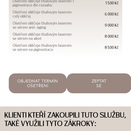
Ošetření obličeje thuliovým laserem 1
1 500 Kč
pigmentace dle rozsahu
Ošetření obličeje thuliovým laserem
6 000 Kč
celý obličej
Ošetření obličeje thuliovým laserem
9 000 Kč
se sérem anti-aging
Ošetření obličeje thuliovým laserem
8 000 Kč
se sérem na akné
Ošetření obličeje thuliovým laserem
8 500 Kč
se sérem na pigmentace
OBJEDNAT TERMÍN
ZEPTAT
OŠETŘENÍ
SE
KLIENTI KTEŘÍ ZAKOUPILI TUTO SLUŽBU,
TAKÉ VYUŽILI TYTO ZÁKROKY: