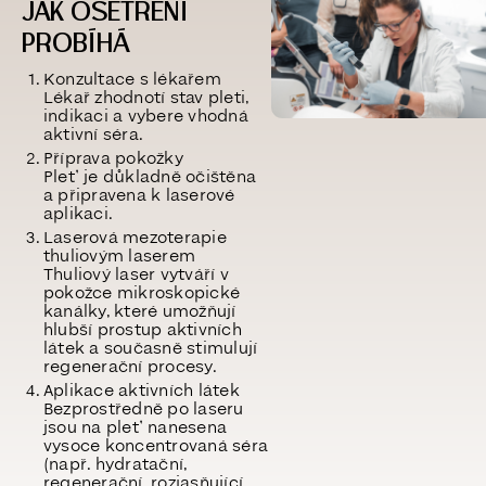
JAK OŠETŘENÍ
PROBÍHÁ
Konzultace s lékařem
Lékař zhodnotí stav pleti,
indikaci a vybere vhodná
aktivní séra.
Příprava pokožky
Pleť je důkladně očištěna
a připravena k laserové
aplikaci.
Laserová mezoterapie
thuliovým laserem
Thuliový laser vytváří v
pokožce mikroskopické
kanálky, které umožňují
hlubší prostup aktivních
látek a současně stimulují
regenerační procesy.
Aplikace aktivních látek
Bezprostředně po laseru
jsou na pleť nanesena
vysoce koncentrovaná séra
(např. hydratační,
regenerační, rozjasňující