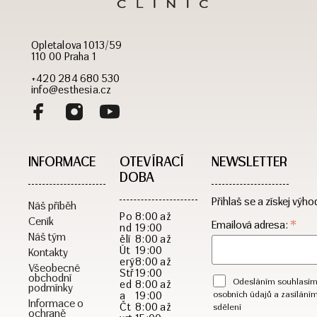
Opletalova 1013/59
110 00 Praha 1
+420 284 680 530
info@esthesia.cz
INFORMACE
OTEVÍRACÍ
NEWSLETTER
DOBA​
Přihlaš se a získej výho
Náš příběh
Po
8:00 až
Ceník
*
Emailová adresa:
nd
19:00
Náš tým
ělí
8:00 až
Út
19:00
Kontakty
erý
8:00 až
Všeobecné
Stř
19:00
obchodní
Odesláním souhlasím
ed
8:00 až
podmínky
a
19:00
osobních údajů a zasílání
Informace o
Čt
8:00 až
sdělení
ochraně