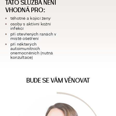
TATO SLUŽBA NENÍ
VHODNÁ PRO:
těhotné a kojící ženy
osoby s aktivní kožní
infekcí
při otevřených ranách v
místě ošetření
při některých
autoimunitních
onemocněních (nutná
konzultace)
BUDE SE VÁM VĚNOVAT