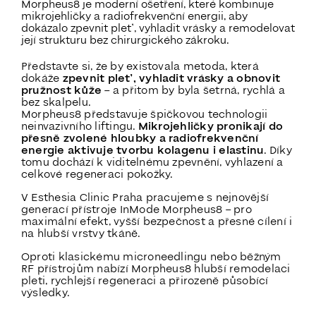
Morpheus8 je moderní ošetření, které kombinuje
mikrojehličky a radiofrekvenční energii, aby
dokázalo zpevnit pleť, vyhladit vrásky a remodelovat
její strukturu bez chirurgického zákroku.
Představte si, že by existovala metoda, která
dokáže
zpevnit pleť, vyhladit vrásky a obnovit
pružnost kůže
– a přitom by byla šetrná, rychlá a
bez skalpelu.
Morpheus8 představuje špičkovou technologii
neinvazivního liftingu.
Mikrojehličky pronikají do
přesně zvolené hloubky a radiofrekvenční
energie aktivuje tvorbu kolagenu i elastinu
. Díky
tomu dochází k viditelnému zpevnění, vyhlazení a
celkové regeneraci pokožky.
V Esthesia Clinic Praha pracujeme s nejnovější
generací přístroje InMode Morpheus8 – pro
maximální efekt, vyšší bezpečnost a přesné cílení i
na hlubší vrstvy tkáně.
Oproti klasickému microneedlingu nebo běžným
RF přístrojům nabízí Morpheus8 hlubší remodelaci
pleti, rychlejší regeneraci a přirozeně působící
výsledky.