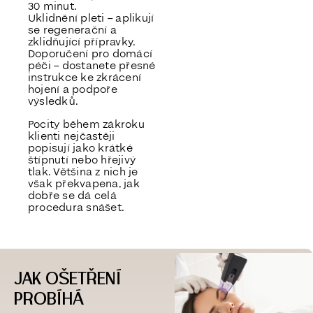
30 minut.
Uklidnění pleti – aplikují
se regenerační a
zklidňující přípravky.
Doporučení pro domácí
péči – dostanete přesné
instrukce ke zkrácení
hojení a podpoře
výsledků.
Pocity během zákroku
klienti nejčastěji
popisují jako krátké
štípnutí nebo hřejivý
tlak. Většina z nich je
však překvapena, jak
dobře se dá celá
procedura snášet.
JAK OŠETŘENÍ
PROBÍHÁ