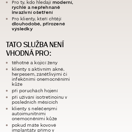
Pro ty, kdo hledají
moderní,
rychlé a nepřehnaně
invazivní ošetření
Pro klienty, kteří chtějí
dlouhodobé, přirozené
výsledky
TATO SLUŽBA NENÍ
VHODNÁ PRO:
těhotné a kojící ženy
klienty s aktivním akné,
herpesem, zánětlivými či
infekčními onemocněními
kůže
při poruchách hojení
při užívání isotretinoinu v
posledních měsících
klienty s neléčenými
autoimunitními
onemocněními kůže
pokud máte kovové
implantáty přímo v