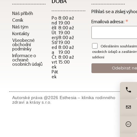
DOBA​
Přihlaš se a získej výho
Náš příběh
Po
8:00 až
Ceník
*
Emailová adresa:
nd
19:00
Náš tým
ělí
8:00 až
Út
19:00
Kontakty
erý
8:00 až
Všeobecné
Stř
19:00
obchodní
Odesláním souhlasím
ed
8:00 až
podmínky
a
19:00
osobních údajů a zasílání
Informace o
Čt
8:00 až
sdělení
ochraně
vrt
15:00
osobních údajů
ek
Pát
ek
Autorské práva @2026 Esthesia – klinika rodinného
zdraví a krásy s.r.o.
Kč