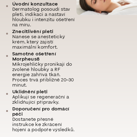
Úvodní konzultace
Dermatolog posoudí stav
pleti, indikaci a nastaví
hloubku i intenzitu ošetření
na míru.
Znecitlivění pleti
Nanese se anestetický
krém, který zajistí
maximální komfort.
Samotné ošetření
Morpheus8
Mikrojehličky pronikají do
zvolené hloubky a RF
energie zahřívá tkáň.
Proces trvá přibližně 20–30
minut.
Uklidnění pleti
Aplikují se regenerační a
zklidňující přípravky.
Doporučení pro domácí
péči
Dostanete přesné
instrukce ke zkrácení
hojení a podpoře výsledků.