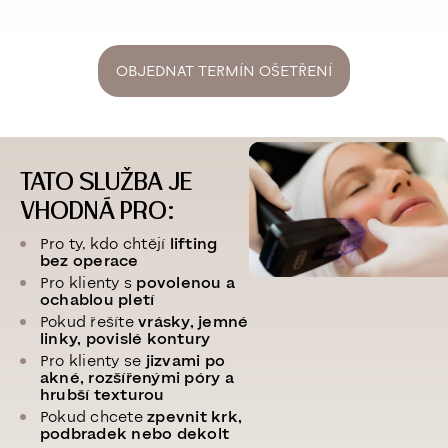
OBJEDNAT TERMÍN OŠETŘENÍ
TATO SLUŽBA JE
VHODNÁ PRO:
Pro ty, kdo chtějí
lifting
bez operace
Pro klienty s
povolenou a
ochablou pletí
Pokud řešíte
vrásky, jemné
linky, povislé kontury
Pro klienty se
jizvami po
akné, rozšířenými póry a
hrubší texturou
Pokud chcete
zpevnit krk,
podbradek nebo dekolt