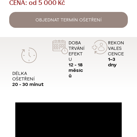
CENA: od 5 000 Kč
OBJEDNAT TERMÍN OŠETŘENÍ
DOBA
REKON
TRVÁNÍ
VALES
EFEKT
CENCE
U
1–3
12 - 18
dny
měsíc
DÉLKA
ů
OŠETŘENÍ
20 - 30 minut