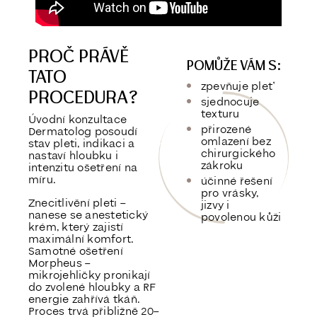
PROČ PRÁVĚ
POMŮŽE VÁM S:
TATO
zpevňuje pleť
PROCEDURA?
sjednocuje
texturu
Úvodní konzultace
přirozené
Dermatolog posoudí
omlazení bez
stav pleti, indikaci a
chirurgického
nastaví hloubku i
zákroku
intenzitu ošetření na
míru.
účinné řešení
pro vrásky,
Znecitlivění pleti –
jizvy i
nanese se anestetický
povolenou kůži
krém, který zajistí
maximální komfort.
Samotné ošetření
Morpheus –
mikrojehličky pronikají
do zvolené hloubky a RF
energie zahřívá tkáň.
Proces trvá přibližně 20–