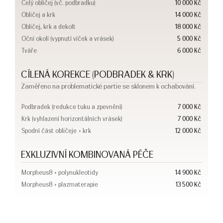
Celý obličej (vč. podbradku)
10 000 Kč
Obličej a krk
14 000 Kč
Obličej, krk a dekolt
18 000 Kč
Oční okolí (vypnutí víček a vrásek)
5 000 Kč
Tváře
6 000 Kč
CÍLENÁ KOREKCE (PODBRADEK & KRK)
Zaměřeno na problematické partie se sklonem k ochabování.
Podbradek (redukce tuku a zpevnění)
7 000 Kč
Krk (vyhlazení horizontálních vrásek)
7 000 Kč
Spodní část obličeje + krk
12 000 Kč
EXKLUZIVNÍ KOMBINOVANÁ PÉČE
Morpheus8 + polynukleotidy
14 900 Kč
Morpheus8 + plazmaterapie
13 500 Kč