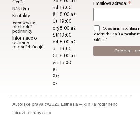
Po
8:00 až
Ceník
*
Emailová adresa:
nd
19:00
Náš tým
ělí
8:00 až
Kontakty
Út
19:00
Všeobecné
obchodní
erý
8:00 až
Odesláním souhlasím
podmínky
osobních údajů a zasílání
Stř
19:00
Informace o
sdělení
ed
8:00 až
ochraně
osobních údajů
a
19:00
Čt
8:00 až
vrt
15:00
ek
Pát
ek
Autorské práva @2026 Esthesia – klinika rodinného
zdraví a krásy s.r.o.