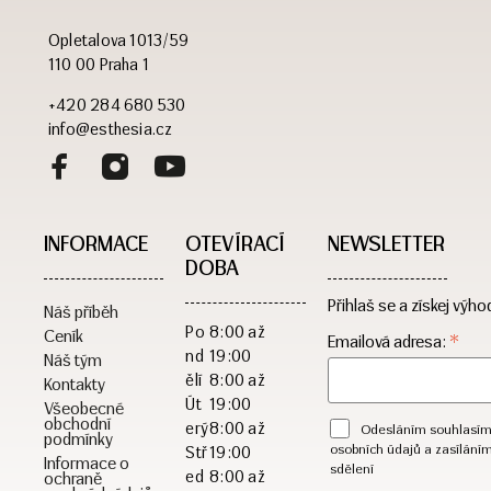
Opletalova 1013/59
110 00 Praha 1
+420 284 680 530
info@esthesia.cz
INFORMACE
OTEVÍRACÍ
NEWSLETTER
DOBA​
Přihlaš se a získej výho
Náš příběh
Po
8:00 až
Ceník
*
Emailová adresa:
nd
19:00
Náš tým
ělí
8:00 až
Kontakty
Út
19:00
Všeobecné
obchodní
erý
8:00 až
Odesláním souhlasím
podmínky
osobních údajů a zasílání
Stř
19:00
Informace o
sdělení
ed
8:00 až
ochraně