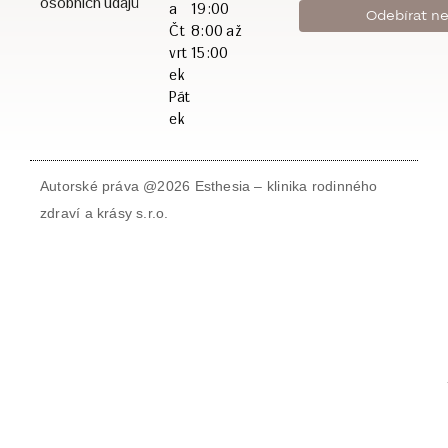
osobních údajů
a
19:00
Čt
8:00 až
vrt
15:00
ek
Pát
ek
Autorské práva @2026 Esthesia – klinika rodinného
zdraví a krásy s.r.o.