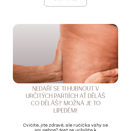
NEDAŘÍ SE TI HUBNOUT V
URČITÝCH PARTIÍCH AŤ DĚLÁŠ
CO DĚLÁŠ? MOŽNÁ JE TO
LIPEDÉM!
Cvičíte, jíte zdravě, ale ručička váhy se
ani nehne? Než se uchýlíte k