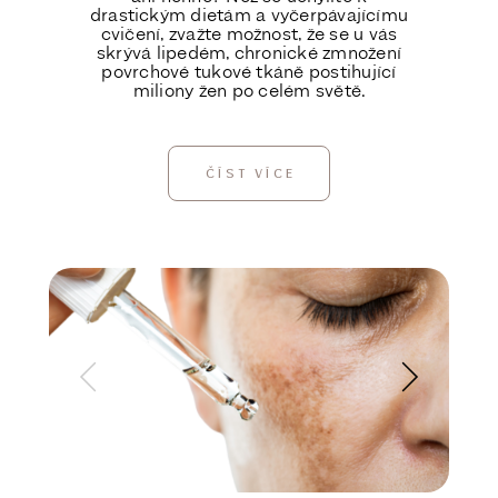
drastickým dietám a vyčerpávajícímu
cvičení, zvažte možnost, že se u vás
skrývá lipedém, chronické zmnožení
povrchové tukové tkáně postihující
miliony žen po celém světě.
ČÍST VÍCE