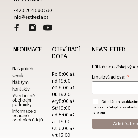
+420 284 680 530
info@esthesia.cz
INFORMACE
OTEVÍRACÍ
NEWSLETTER
DOBA​
Přihlaš se a získej výho
Náš příběh
Po
8:00 až
Ceník
*
Emailová adresa:
nd
19:00
Náš tým
ělí
8:00 až
Kontakty
Út
19:00
Všeobecné
obchodní
erý
8:00 až
Odesláním souhlasím
podmínky
osobních údajů a zasílání
Stř
19:00
Informace o
sdělení
ed
8:00 až
ochraně
osobních údajů
a
19:00
Čt
8:00 až
vrt
15:00