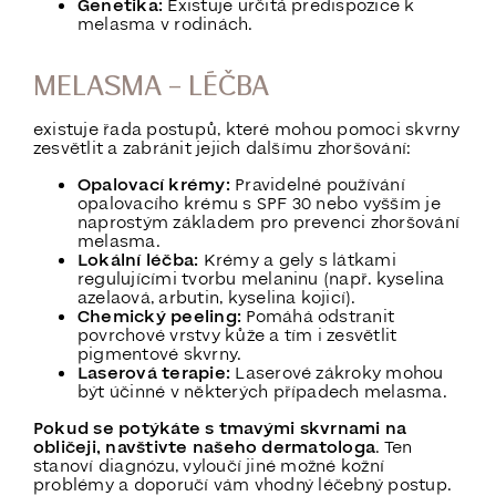
Genetika:
Existuje určitá predispozice k
melasma v rodinách.
MELASMA – LÉČBA
existuje řada postupů, které mohou pomoci skvrny
zesvětlit a zabránit jejich dalšímu zhoršování:
Opalovací krémy:
Pravidelné používání
opalovacího krému s SPF 30 nebo vyšším je
naprostým základem pro prevenci zhoršování
melasma.
Lokální léčba:
Krémy a gely s látkami
regulujícími tvorbu melaninu (např. kyselina
azelaová, arbutin, kyselina kojicí).
Chemický peeling:
Pomáhá odstranit
povrchové vrstvy kůže a tím i zesvětlit
pigmentové skvrny.
Laserová terapie:
Laserové zákroky mohou
být účinné v některých případech melasma.
Pokud se potýkáte s tmavými skvrnami na
obličeji, navštivte našeho dermatologa
. Ten
stanoví diagnózu, vyloučí jiné možné kožní
problémy a doporučí vám vhodný léčebný postup.