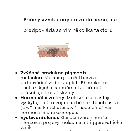
Příčiny vzniku nejsou zcela jasné
, ale
předpokládá se vliv několika faktorů:
Zvýšená produkce pigmentu
melaninu:
Melanin je kožní barvivo
zodpovědné za barvu pleti. Při melasma
dochází k jeho nadměrné tvorbě, což
způsobuje tmavé skvrny.
Hormonální změny:
Melasma se častěji
vyskytuje u žen, zejména během těhotenství
(tzv. “ maska těhotenství“) nebo při užívání
hormonální antikoncepce.
Vystavení slunci:
Sluneční záření může
zhoršovat projevy melasma a triggerovat jeho
vznik.