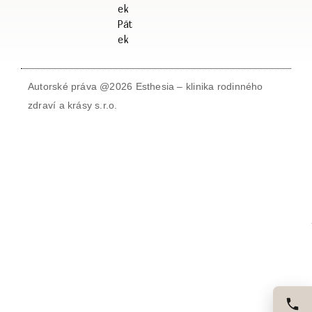
ek
Pát
ek
Autorské práva @2026 Esthesia – klinika rodinného
zdraví a krásy s.r.o.