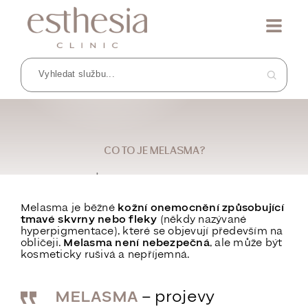
CO TO JE MELASMA?
DOMŮ
BLOG
CO TO JE MELASMA?
Melasma je běžné
kožní onemocnění způsobující
tmavé skvrny nebo fleky
(někdy nazývané
hyperpigmentace), které se objevují především na
obličeji.
Melasma není nebezpečná
, ale může být
kosmeticky rušivá a nepříjemná.
MELASMA
– projevy