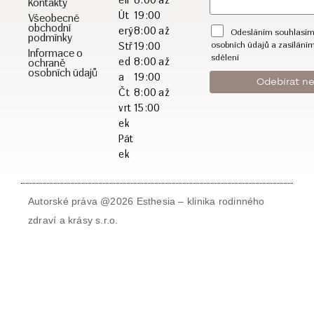
ělí
8:00 až
Kontakty
Út
19:00
Všeobecné
obchodní
erý
8:00 až
Odesláním souhlasím
podmínky
osobních údajů a zasílání
Stř
19:00
Informace o
sdělení
ed
8:00 až
ochraně
osobních údajů
a
19:00
Čt
8:00 až
vrt
15:00
ek
Pát
ek
Autorské práva @2026 Esthesia – klinika rodinného
zdraví a krásy s.r.o.