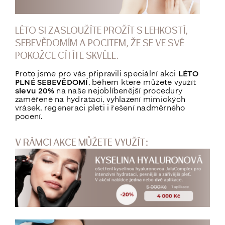
LÉTO SI ZASLOUŽÍTE PROŽÍT S LEHKOSTÍ,
SEBEVĚDOMÍM A POCITEM, ŽE SE VE SVÉ
POKOŽCE CÍTÍTE SKVĚLE.
Proto jsme pro vás připravili speciální akci
LÉTO
PLNÉ SEBEVĚDOMÍ
, během které můžete využít
slevu 20%
na naše nejoblíbenější procedury
zaměřené na hydrataci, vyhlazení mimických
vrásek, regeneraci pleti i řešení nadměrného
pocení.
V RÁMCI AKCE MŮŽETE VYUŽÍT: