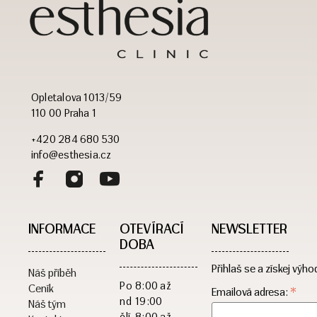
Opletalova 1013/59
110 00 Praha 1
+420 284 680 530
info@esthesia.cz
INFORMACE
OTEVÍRACÍ
NEWSLETTER
DOBA​
Přihlaš se a získej výho
Náš příběh
Po
8:00 až
Ceník
*
Emailová adresa:
nd
19:00
Náš tým