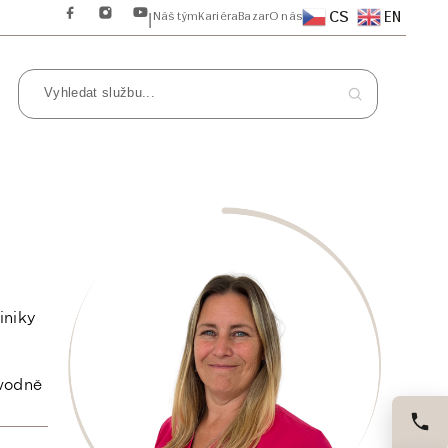
CS
EN
Náš tým
Kariéra
Bazar
O nás
|
iniky
ávodně