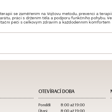
ioterapii se zaměřením na Vojtovu metodu, prevenci a terapii
rátu, práci s držením těla a podporu funkčního pohybu. Ve
ilitační péči s celkovým zdravím a každodenním komfortem
OTEVÍRACÍ DOBA​
Pondělí
8:00 až 19:00
Úterý
8:00 až 19:00