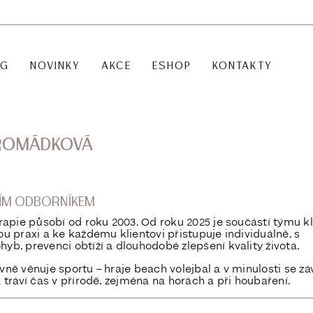
OG
NOVINKY
AKCE
ESHOP
KONTAKTY
HROMÁDKOVÁ
ŠÍM ODBORNÍKEM
rapie působí od roku 2003. Od roku 2025 je součástí týmu kl
u praxi a ke každému klientovi přistupuje individuálně, s
yb, prevenci obtíží a dlouhodobé zlepšení kvality života.
vně věnuje sportu – hraje beach volejbal a v minulosti se z
 tráví čas v přírodě, zejména na horách a při houbaření.