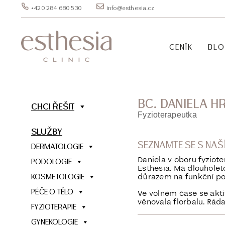
+420 284 680 530
info@esthesia.cz
CENÍK
BL
BC. DANIELA 
CHCI ŘEŠIT
Fyzioterapeutka
SLUŽBY
SEZNAMTE SE S NA
DERMATOLOGIE
Daniela v oboru fyziote
PODOLOGIE
Esthesia. Má dlouholeto
důrazem na funkční poh
KOSMETOLOGIE
PÉČE O TĚLO
Ve volném čase se akti
věnovala florbalu. Ráda
FYZIOTERAPIE
GYNEKOLOGIE