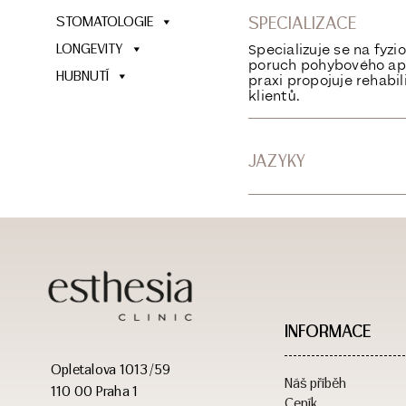
SPECIALIZACE
STOMATOLOGIE
LONGEVITY
Specializuje se na fyz
poruch pohybového apa
HUBNUTÍ
praxi propojuje rehab
klientů.
JAZYKY
INFORMACE
Opletalova 1013/59
Náš příběh
110 00 Praha 1
Ceník