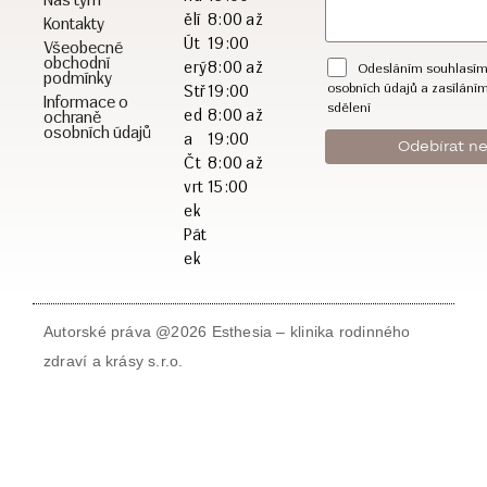
ělí
8:00 až
Kontakty
Út
19:00
Všeobecné
obchodní
erý
8:00 až
Odesláním souhlasím
podmínky
osobních údajů a zasílání
Stř
19:00
Informace o
sdělení
ed
8:00 až
ochraně
osobních údajů
a
19:00
Čt
8:00 až
vrt
15:00
ek
Pát
ek
Autorské práva @2026 Esthesia – klinika rodinného
zdraví a krásy s.r.o.