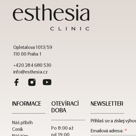
Opletalova 1013/59
110 00 Praha 1
+420 284 680 530
info@esthesia.cz
INFORMACE
OTEVÍRACÍ
NEWSLETTER
DOBA​
Přihlaš se a získej výho
Náš příběh
Po
8:00 až
Ceník
*
Emailová adresa:
nd
19:00
Náš tým