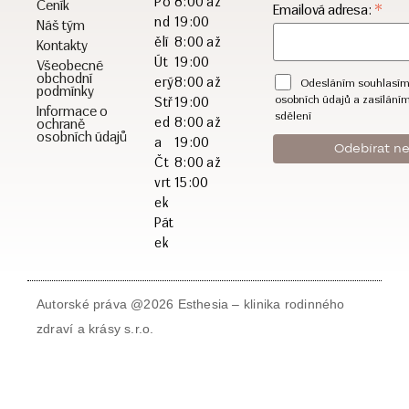
Po
8:00 až
Ceník
*
Emailová adresa:
nd
19:00
Náš tým
ělí
8:00 až
Kontakty
Út
19:00
Všeobecné
obchodní
erý
8:00 až
Odesláním souhlasím
podmínky
osobních údajů a zasílání
Stř
19:00
Informace o
sdělení
ed
8:00 až
ochraně
osobních údajů
a
19:00
Čt
8:00 až
vrt
15:00
ek
Pát
ek
Autorské práva @2026 Esthesia – klinika rodinného
zdraví a krásy s.r.o.