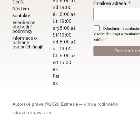
Po
8:00 až
Ceník
*
Emailová adresa:
nd
19:00
Náš tým
ělí
8:00 až
Kontakty
Út
19:00
Všeobecné
obchodní
erý
8:00 až
Odesláním souhlasím
podmínky
osobních údajů a zasílání
Stř
19:00
Informace o
sdělení
ed
8:00 až
ochraně
osobních údajů
a
19:00
Čt
8:00 až
vrt
15:00
ek
Pát
ek
Autorské práva @2026 Esthesia – klinika rodinného
zdraví a krásy s.r.o.